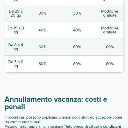
Da 29 a
Modifiche
30%
30%
20 gg
gratuite
Da 19 a 9
Modifiche
40%
40%
gg
gratuite
Da 8 a 4
60%
60%
60%
gg
Da 3 a 0
80%
80%
80%
gg
Annullamento vacanza: costi e
penali
In alcuni casi possono applicarsi ulteriori condizioni ed eccezioni come
da termini contrattuali
Maggiori informazioni nella sezione "
Info precontrattuali e condizioni