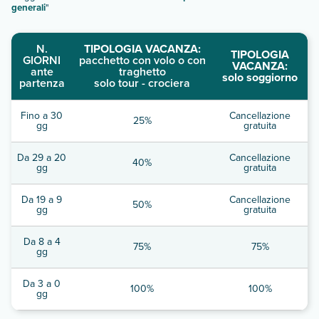
generali
"
N.
TIPOLOGIA VACANZA:
TIPOLOGIA
GIORNI
pacchetto con volo o con
VACANZA:
ante
traghetto
solo soggiorno
partenza
solo tour - crociera
Fino a 30
Cancellazione
25%
gg
gratuita
Da 29 a 20
Cancellazione
40%
gg
gratuita
Da 19 a 9
Cancellazione
50%
gg
gratuita
Da 8 a 4
75%
75%
gg
Da 3 a 0
100%
100%
gg