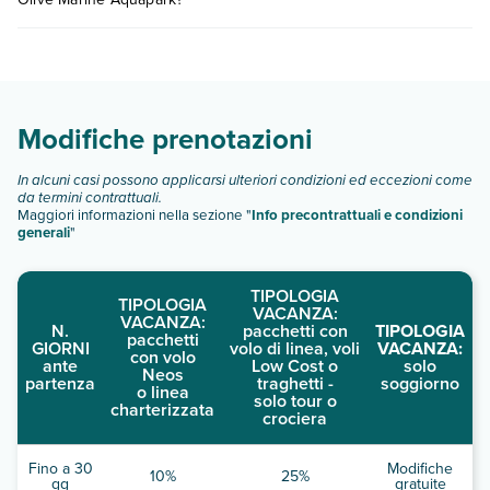
consultare i prezzi, compila il motore di ricerca e scegli
quando partire.
White Olive Marine Aquapark dispone di diverse tipologie di
camere:
Scopri tutti i dettagli nel paragrafo dedicato "
Info e
descrizione
".
Modifiche prenotazioni
In alcuni casi possono applicarsi ulteriori condizioni ed eccezioni come
da termini contrattuali.
Maggiori informazioni nella sezione "
Info precontrattuali e condizioni
generali
"
TIPOLOGIA
TIPOLOGIA
VACANZA:
VACANZA:
N.
pacchetti con
TIPOLOGIA
pacchetti
GIORNI
volo di linea, voli
VACANZA:
con volo
ante
Low Cost o
solo
Neos
partenza
traghetti -
soggiorno
o linea
solo tour o
charterizzata
crociera
Fino a 30
Modifiche
10%
25%
gg
gratuite