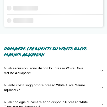
Domande frequenti su White Olive
Marine Aquapark
Quali escursioni sono disponibili presso White Olive
Marine Aquapark?
Tante sono le escursioni che potrai vivere soggiornando
Quanto costa soggiornare presso White Olive Marine
presso White Olive Marine Aquapark. Scoprile tutte nella
Aquapark?
sezione dedicata
o contatta il call center chiamando il numero
0721.17231 o
prenotando un appuntamento
.
I prezzi di White Olive Marine Aquapark possono variare in
Quali tipologie di camere sono disponibili presso White
base a vari fattori (per es. date, condizioni dell'hotel, ecc). Per
Olive Marine Aquapark?