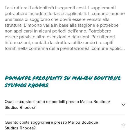
La struttura ti addebiterà i seguenti costi. I supplementi
potrebbero includere le tasse applicabili: Il comune impone
una tassa di soggiorno che dovrà essere versata alla
struttura. L'importo varia in base alla stagione e potrebbe
non applicarsi in alcuni periodi dell'anno. Potrebbero
essere previste altre esenzioni o riduzioni. Per ulteriori
informazioni, contatta la struttura utilizzando i recapiti
forniti nella conferma della prenotazione.Il comune applica
una tassa di soggiorno: dal giorno 1 novembre al giorno 31
marzo, 0.50 EUR per sistemazione, a notte Il comune
applica una tassa di soggiorno: dal giorno 1 aprile al giorno
31 ottobre, 2.00 EUR per sistemazione, a notte Abbiamo
incluso tutti i costi che ci ha comunicato la struttura. Il
Domande frequenti su Malibu Boutique
check-in anticipato è a pagamento e soggetto a
Studios Rhodes
disponibilitàIl check-out posticipato è a pagamento e
soggetto a disponibilitàCassaforte in camera: 2 EUR al
giorno È possibile che questo elenco non sia completo.
Quali escursioni sono disponibili presso Malibu Boutique
Tariffe e depositi potrebbero non includere le tasse e sono
Studios Rhodes?
soggetti a modifiche.
Tante sono le escursioni che potrai vivere soggiornando
Quanto costa soggiornare presso Malibu Boutique
presso Malibu Boutique Studios Rhodes. Scoprile tutte nella
In base alla normativa vigente, non si accettano pagamenti
Studios Rhodes?
sezione dedicata
o contatta il call center chiamando il numero
in contanti per importi superiori a 500 EUR. Per maggiori