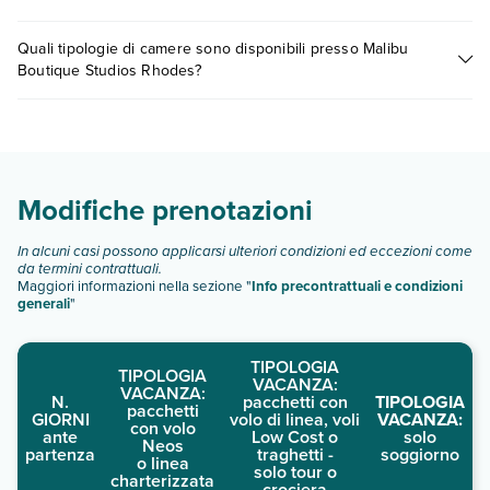
0721.17231 o
prenotando un appuntamento
.
informazioni, contatta direttamente la struttura utilizzando i
I prezzi di Malibu Boutique Studios Rhodes possono variare in
recapiti indicati nella conferma della prenotazione. Le
Quali tipologie di camere sono disponibili presso Malibu
base a vari fattori (per es. date, condizioni dell'hotel, ecc). Per
pulizie sono a cura di un servizio professionale.È
Boutique Studios Rhodes?
consultare i prezzi, compila il motore di ricerca e scegli
disponibile il check-in senza contatti.
quando partire.
Malibu Boutique Studios Rhodes dispone di diverse tipologie
di camere:
Scopri tutti i dettagli nel paragrafo dedicato "
Info e
descrizione
".
Modifiche prenotazioni
In alcuni casi possono applicarsi ulteriori condizioni ed eccezioni come
da termini contrattuali.
Maggiori informazioni nella sezione "
Info precontrattuali e condizioni
generali
"
TIPOLOGIA
TIPOLOGIA
VACANZA:
VACANZA:
N.
pacchetti con
TIPOLOGIA
pacchetti
GIORNI
volo di linea, voli
VACANZA:
con volo
ante
Low Cost o
solo
Neos
partenza
traghetti -
soggiorno
o linea
solo tour o
charterizzata
crociera