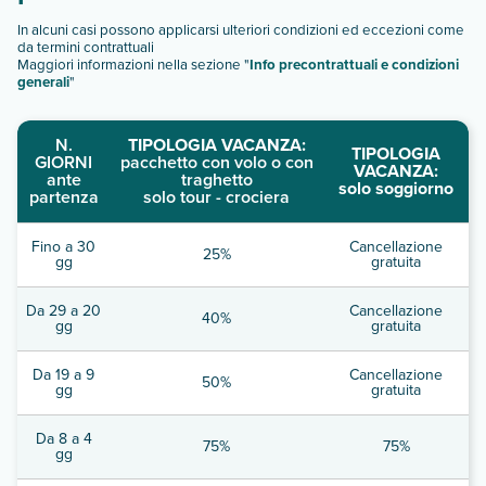
In alcuni casi possono applicarsi ulteriori condizioni ed eccezioni come
da termini contrattuali
Maggiori informazioni nella sezione "
Info precontrattuali e condizioni
generali
"
N.
TIPOLOGIA VACANZA:
TIPOLOGIA
GIORNI
pacchetto con volo o con
VACANZA:
ante
traghetto
solo soggiorno
partenza
solo tour - crociera
Fino a 30
Cancellazione
25%
gg
gratuita
Da 29 a 20
Cancellazione
40%
gg
gratuita
Da 19 a 9
Cancellazione
50%
gg
gratuita
Da 8 a 4
75%
75%
gg