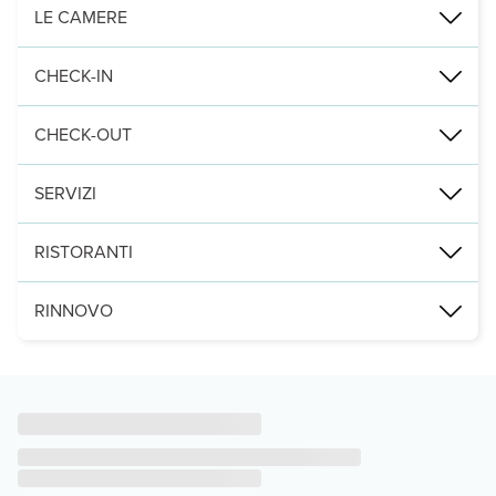
Nei pressi di: Spiaggia di Faliraki
LE CAMERE
Punti di interesse:
Scegli una delle 40 camere della struttura, tutte provviste di aria 
CHECK-IN
Le distanze sono visualizzate con un'approssimazione di 0,1 chilom
Dalle ore 15:00 Istruzion
CHECK-OUT
Leggi Tutto
Entro le: 11:00
SERVIZI
Grazie a una piscina all'aperto, una vasca idromassaggio, una sauna 
RISTORANTI
Potrai usufruire di check-in veloce, personale poliglotta e deposito
Un aparthotel dispone di un ristorante che offre prelibati piatti, n
RINNOVO
La struttura osserva la chiusura tra il 5 maggio e il 22 ottobre.