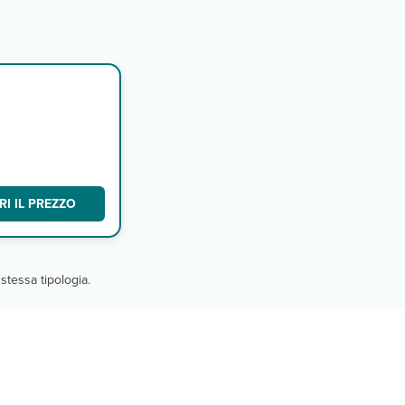
la
n
I IL PREZZO
stessa tipologia.