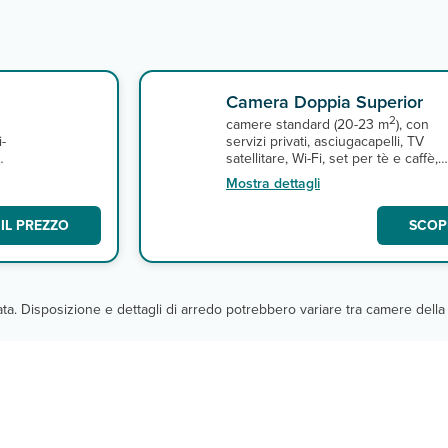
Camera Doppia Superior
2
camere standard (20-23 m
), con
i-
servizi privati, asciugacapelli, TV
a
satellitare, Wi-Fi, set per tè e caffè,
minifrigo, cassetta di sicurezza,
Mostra dettagli
balcone o terrazza. In caso di tripla, 
terza persona viene sistemata in su
IL PREZZO
SCOPR
sofa bed. Massima occupazione 3
persone.
cata. Disposizione e dettagli di arredo potrebbero variare tra camere della 