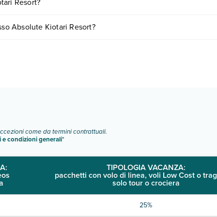
tari Resort?
 in base a vari fattori (per es. date, condizioni dell'hotel, ecc). Per con
sso Absolute Kiotari Resort?
ogie di camere:
o e descrizione
".
eccezioni come da termini contrattuali.
i e condizioni generali
"
A:
TIPOLOGIA VACANZA:
eos
pacchetti con volo di linea, voli Low Cost o trag
a
solo tour o crociera
25%