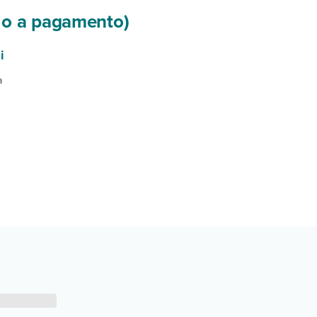
si o a pagamento)
i
a