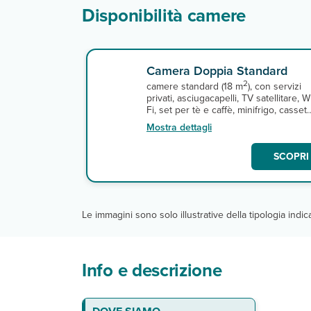
Disponibilità camere
Camera Doppia Standard
2
camere standard (18 m
), con servizi
privati, asciugacapelli, TV satellitare, W
Fi, set per tè e caffè, minifrigo, cassett
di sicurezza, balcone o terrazza.
Mostra dettagli
Massima occupazione 2 persone.
SCOPRI 
Le immagini sono solo illustrative della tipologia indi
Info e descrizione
La spiaggia
Le camere
Ristoranti e bar
Servizi
Sport