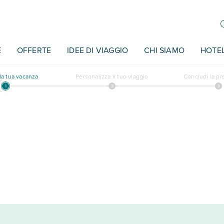
E
OFFERTE
IDEE DI VIAGGIO
CHI SIAMO
HOTE
a tua vacanza
Personalizza il tuo viaggio
Concludi la p