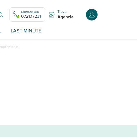
Trova
Chiamaci allo
Accedi o registrati all
0721.17231
Agenzia
L
LAST MINUTE
renotazione