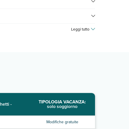
sultare i prezzi, compila il motore di ricerca e scegli
Leggi tutto
TIPOLOGIA VACANZA:
hetti -
solo soggiorno
Modifiche gratuite