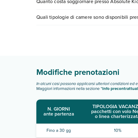
Quanto costa soggiornare presso Absolute Kio
0721.17231 o
prenotando un appuntamento
.
I prezzi di Absolute Kiotari Resort possono variare
Quali tipologie di camere sono disponibili pre
quando partire.
Absolute Kiotari Resort dispone di diverse tipol
camera doppia standard
camera doppia superior
Scopri tutti i dettagli nel paragrafo dedicato "
Inf
Modifiche prenotazioni
In alcuni casi possono applicarsi ulteriori condizioni ed 
Maggiori informazioni nella sezione "
Info precontrattual
TIPOLOGIA VACANZ
N. GIORNI
pacchetti con volo N
ante partenza
o linea charterizzat
Fino a 30 gg
10%