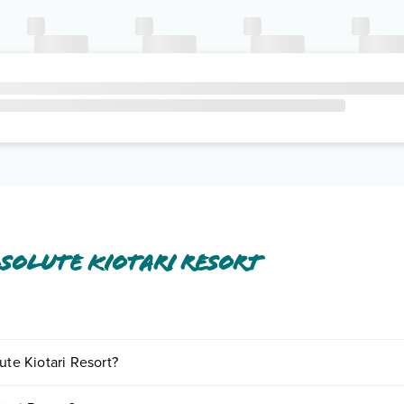
solute Kiotari Resort
si o a pagamento tra cui: tv satellitare, asciugacapelli, cassetta di sicu
ute Kiotari Resort?
o e descrizione
".
ornando presso Absolute Kiotari Resort. Scoprile tutte nella
sezione d