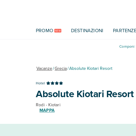
Vai al contenuto principale
PROMO
DESTINAZIONI
PARTENZ
NEW
Componi l
Vacanze
/
Grecia
/
Absolute Kiotari Resort
Hotel
Absolute Kiotari Resort
Rodi - Kiotari
MAPPA