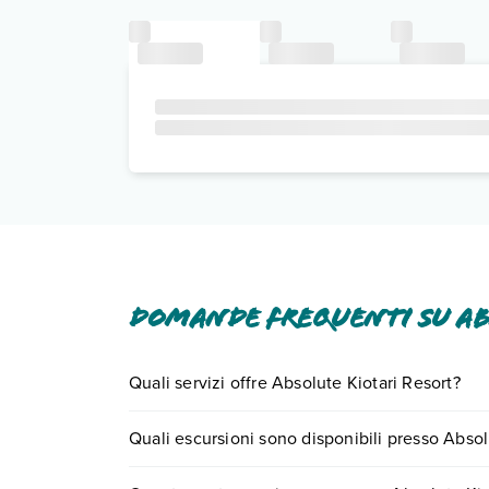
Domande frequenti su Ab
Quali servizi offre Absolute Kiotari Resort?
Absolute Kiotari Resort offre diversi servizi inclu
Quali escursioni sono disponibili presso Absol
Scopri tutti i dettagli nel paragrafo dedicato "
Inf
Tante sono le escursioni che potrai vivere soggi