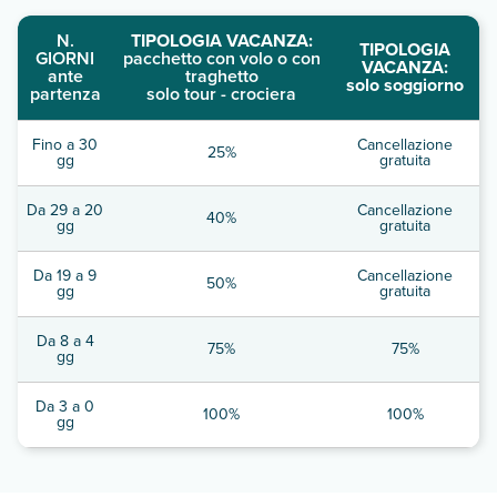
N.
TIPOLOGIA VACANZA:
TIPOLOGIA
GIORNI
pacchetto con volo o con
VACANZA:
ante
traghetto
solo soggiorno
partenza
solo tour - crociera
Fino a 30
Cancellazione
25%
gg
gratuita
Da 29 a 20
Cancellazione
40%
gg
gratuita
Da 19 a 9
Cancellazione
50%
gg
gratuita
Da 8 a 4
75%
75%
gg
Da 3 a 0
100%
100%
gg