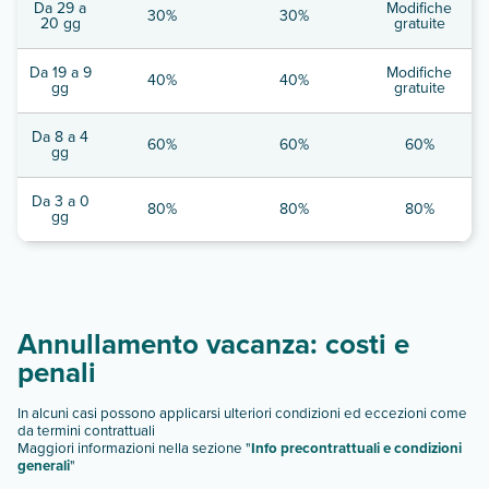
Da 29 a
Modifiche
30%
30%
20 gg
gratuite
Da 19 a 9
Modifiche
40%
40%
gg
gratuite
Da 8 a 4
60%
60%
60%
gg
Da 3 a 0
80%
80%
80%
gg
Annullamento vacanza: costi e
penali
In alcuni casi possono applicarsi ulteriori condizioni ed eccezioni come
da termini contrattuali
Maggiori informazioni nella sezione "
Info precontrattuali e condizioni
generali
"