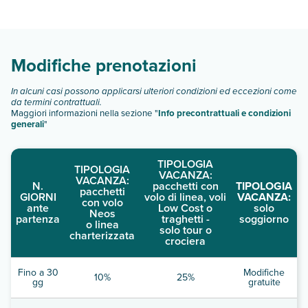
informazioni, contatta direttamente la struttura utilizzando i
Golden Odyssey Hotel dispone di diverse tipologie di
recapiti indicati nella conferma della prenotazione. La
camere:
piscina stagionale resterà aperta da maggio a ottobre.
Scopri tutti i dettagli nel paragrafo dedicato "
Info e
Questa struttura è LGBTQ+ friendly e accoglie tutti gli
descrizione
".
ospiti, senza alcuna distinzione.
Modifiche prenotazioni
In alcuni casi possono applicarsi ulteriori condizioni ed eccezioni come
da termini contrattuali.
Maggiori informazioni nella sezione "
Info precontrattuali e condizioni
generali
"
TIPOLOGIA
TIPOLOGIA
VACANZA:
VACANZA:
N.
pacchetti con
TIPOLOGIA
pacchetti
GIORNI
volo di linea, voli
VACANZA:
con volo
ante
Low Cost o
solo
Neos
partenza
traghetti -
soggiorno
o linea
solo tour o
charterizzata
crociera
Fino a 30
Modifiche
10%
25%
gg
gratuite