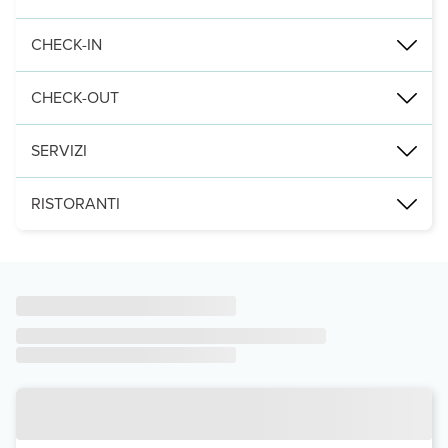
Punti di interesse:
Rilassati in una delle 175 camere con aria condizionata della strut
CHECK-IN
Le distanze sono visualizzate con un'approssimazione di 0,1 chil
CHECK-OUT
Leggi Tutto
Entro le: 11:00
SERVIZI
Rilassati in una delle 3 piscine all'aperto e scegli tra i servizi ri
RISTORANTI
Potrai usufruire di una postazione PC, check-out veloce e un pratic
Golden Odyssey Hotel - All Inclusive include un ristorante e uno s