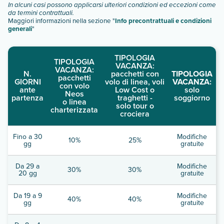
In alcuni casi possono applicarsi ulteriori condizioni ed eccezioni come
da termini contrattuali.
Maggiori informazioni nella sezione "
Info precontrattuali e condizioni
generali
"
TIPOLOGIA
TIPOLOGIA
VACANZA:
VACANZA:
N.
pacchetti con
TIPOLOGIA
pacchetti
GIORNI
volo di linea, voli
VACANZA:
con volo
ante
Low Cost o
solo
Neos
partenza
traghetti -
soggiorno
o linea
solo tour o
charterizzata
crociera
Fino a 30
Modifiche
10%
25%
gg
gratuite
Da 29 a
Modifiche
30%
30%
20 gg
gratuite
Da 19 a 9
Modifiche
40%
40%
gg
gratuite