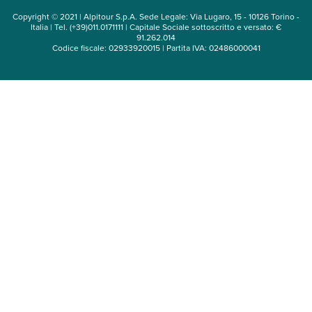
Copyright © 2021 | Alpitour S.p.A. Sede Legale: Via Lugaro, 15 - 10126 Torino -
Italia | Tel. (+39)011.0171111 | Capitale Sociale sottoscritto e versato: €
91.262.014
Codice fiscale: 02933920015 | Partita IVA: 02486000041