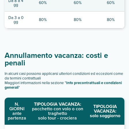
Da 8 a 4
60%
60%
60%
gg
Da 3 a 0
80%
80%
80%
gg
Annullamento vacanza: costi e
penali
In alcuni casi possono applicarsi ulteriori condizioni ed eccezioni come
da termini contrattuali
Maggiori informazioni nella sezione "
Info precontrattuali e condizioni
generali
"
N.
TIPOLOGIA VACANZA:
TIPOLOGIA
GIORNI
pacchetto con volo o con
VACANZA:
ante
traghetto
solo soggiorno
partenza
solo tour - crociera