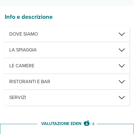
Info e descrizione
DOVE SIAMO
Lardos, (a confine tra Lardos e Pefkos), a 50 km da Rodi città e 52
LA SPIAGGIA
direttamente sulla spiaggia di sabbia misto ciottoli, attrezzata con
LE CAMERE
2
2
75 camere tra camere standard (28 m
) e family (41 m
), con servi
RISTORANTI E BAR
un ristorante dove viene servita la prima colazione, un bar alla pis
SERVIZI
una piscina con zona per bambini e con utilizzo di lettini e ombrello
VALUTAZIONE EDEN
4
/
6