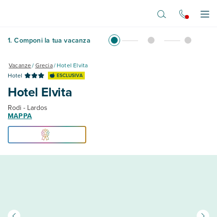
Vai al contenuto principale
Apr
1
.
Componi la tua vacanza
Vacanze
/
Grecia
/
Hotel Elvita
Hotel
ESCLUSIVA
Hotel Elvita
Rodi - Lardos
MAPPA