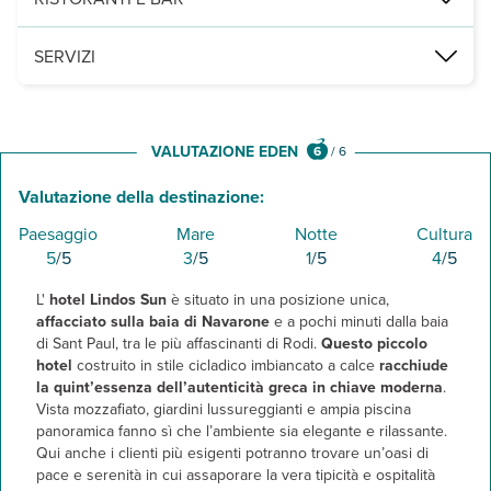
l'
hotel Lindos Sun
dispone di un ristorante principale con area all
SERVIZI
All'
hotel Lindos Sun
ci sono una piscina con ombrelloni e lettini a
N.B.
Al momento del check-in verrà richiesta una carta di credito 
VALUTAZIONE EDEN
6
/
6
Valutazione della destinazione:
Paesaggio
Mare
Notte
Cultura
5
/5
3
/5
1
/5
4
/5
L'
hotel Lindos Sun
è situato in una posizione unica,
affacciato sulla baia di Navarone
e a pochi minuti dalla baia
di Sant Paul, tra le più affascinanti di Rodi.
Questo piccolo
hotel
costruito in stile cicladico imbiancato a calce
racchiude
la quint’essenza dell’autenticità greca in chiave moderna
.
Vista mozzafiato, giardini lussureggianti e ampia piscina
panoramica fanno sì che l’ambiente sia elegante e rilassante.
Qui anche i clienti più esigenti potranno trovare un’oasi di
pace e serenità in cui assaporare la vera tipicità e ospitalità