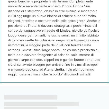
greca, benché la proprietaria sia italiana. Completamente
rinnovato e recentemente ampliato, l' hotel Lindos Sun
dispone di sistemazioni classic in stile minimal e moderno a
cui si aggiunge un nuovo blocco di camere superior molto
eleganti, arredate e costruite nello stile tipico greco. Anche la
posizione dell’hotel è davvero strategica, a pochi minuti dal
centro del suggestivo
villaggio di Lindos
, gioiello dell’isola e
luogo ideale per romantiche uscite serali, un infinito labirinto
di vicoli e casette bianchissime, negozi di artigianato locale e
ristorantini, la maggior parte dei quali con terrazza vista
acropoli. Quest'ultima sorge sopra una collina a precipizio sul
mare ed è davvero fotogenica al calar del sole, mentre di
giorno scarpe comode, cappellino e gambe buone sono tutto
ciò di cui avrete bisogno per arrivare fino in cima all’acropoli
e al tempio dedicato ad
Atena Lindia
. I più pigri potranno
raggiungere la cima anche “a bordo” di comodi asinelli!