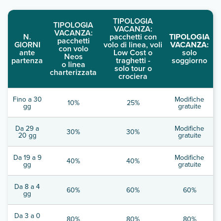
TIPOLOGIA
TIPOLOGIA
VACANZA:
VACANZA:
N.
pacchetti con
TIPOLOGIA
pacchetti
GIORNI
volo di linea, voli
VACANZA:
con volo
ante
Low Cost o
solo
Neos
partenza
traghetti -
soggiorno
o linea
solo tour o
charterizzata
crociera
Fino a 30
Modifiche
10%
25%
gg
gratuite
Da 29 a
Modifiche
30%
30%
20 gg
gratuite
Da 19 a 9
Modifiche
40%
40%
gg
gratuite
Da 8 a 4
60%
60%
60%
gg
Da 3 a 0
80%
80%
80%