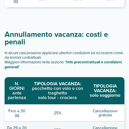
gg
Annullamento vacanza: costi e
penali
In alcuni casi possono applicarsi ulteriori condizioni ed eccezioni come
da termini contrattuali
Maggiori informazioni nella sezione "
Info precontrattuali e condizioni
generali
"
N.
TIPOLOGIA VACANZA:
TIPOLOGIA
GIORNI
pacchetto con volo o con
VACANZA:
ante
traghetto
solo soggiorno
partenza
solo tour - crociera
Fino a 30
Cancellazione
25%
gg
gratuita
Da 29 a 20
Cancellazione