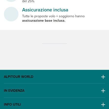
del 25%.
Assicurazione inclusa
Tutte le proposte volo + soggiorno hanno
assicurazione base inclusa.
ALPITOUR WORLD
AWARD
IN EVIDENZA
Il Gruppo
Escursioni
Lavora con noi
INFO UTILI
Offerte