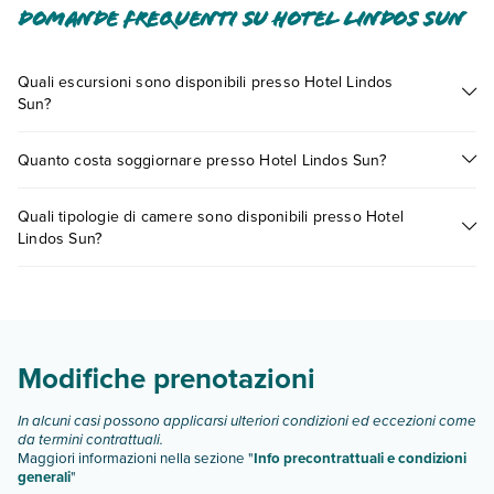
Domande frequenti su Hotel Lindos Sun
Quali escursioni sono disponibili presso Hotel Lindos
Sun?
Tante sono le escursioni che potrai vivere soggiornando
Quanto costa soggiornare presso Hotel Lindos Sun?
presso Hotel Lindos Sun. Scoprile tutte nella
sezione dedicata
o contatta il call center chiamando il numero 0721.17231 o
I prezzi di Hotel Lindos Sun possono variare in base a vari
prenotando un appuntamento
.
Quali tipologie di camere sono disponibili presso Hotel
fattori (per es. date, condizioni dell'hotel, ecc). Per consultare i
Lindos Sun?
prezzi, compila il motore di ricerca e scegli quando partire.
Hotel Lindos Sun dispone di diverse tipologie di camere:
camera doppia classic
camera superior vista mare
camera superior con piscina privata
Modifiche prenotazioni
camera classic singola
Scopri tutti i dettagli nel paragrafo dedicato "
Info e
In alcuni casi possono applicarsi ulteriori condizioni ed eccezioni come
descrizione
".
da termini contrattuali.
Maggiori informazioni nella sezione "
Info precontrattuali e condizioni
generali
"