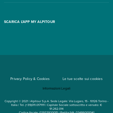
Contatti
FAQ
Promo
Area riservata
Opzione Flexi
Racconti
SCARICA L'APP MY ALPITOUR
Assicurazioni
Condizioni generali di contratto
Partnership
App My Alpitour World
Documenti per l'espatrio
Parti e Riparti
Convenzioni
Trova un'agenzia
Viaggi di gruppo
Metodi di pagamento
Regole per viaggiare
Cataloghi
Privacy Policy & Cookies
Le tue scelte sui cookies
Mappa del sito
Informazioni Legali
Noleggio auto
Copyright © 2021 | Alpitour S.p.A. Sede Legale: Via Lugaro, 15 - 10126 Torino -
Italia | Tel. (+39)011.0171111 | Capitale Sociale sottoscritto e versato: €
91.262.014
Codice fiscale: 02933920015 | Partita IVA: 02486000041