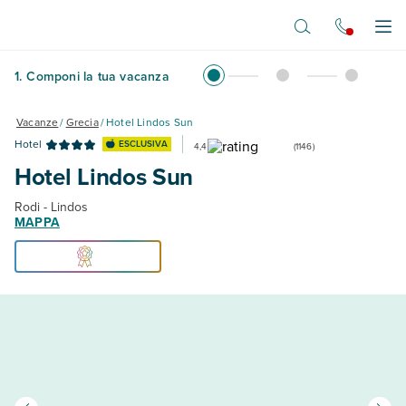
Vai al contenuto principale
Apr
1
.
Componi la tua vacanza
Vacanze
/
Grecia
/
Hotel Lindos Sun
Hotel
ESCLUSIVA
4,4
(
1146
)
Hotel Lindos Sun
Rodi - Lindos
MAPPA