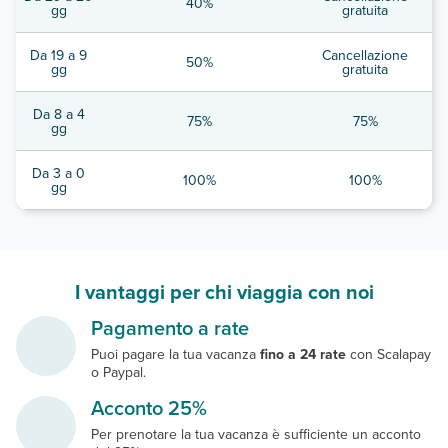
40%
gg
gratuita
Da 19 a 9
Cancellazione
50%
gg
gratuita
Da 8 a 4
75%
75%
gg
Da 3 a 0
100%
100%
gg
I vantaggi per chi viaggia con noi
Pagamento a rate
Puoi pagare la tua vacanza
fino a 24 rate
con Scalapay
o Paypal.
Acconto 25%
Per prenotare la tua vacanza è sufficiente un acconto