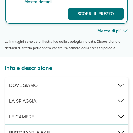
Mostra dettagli
SCOPRI IL PREZZO
Mostra di più
Le immagini sono solo illustrative della tipologia indicata. Disposizione e
dettagli di arredo potrebbero variare tra camere della stessa tipologia.
Info e descrizione
DOVE SIAMO
L' hotel Lindos Sun si trova a Lindos ed è affacciato sulla
baia di
LA SPIAGGIA
La spiaggia dell'
hotel Lindos Sun
è quella di
St. Paul’s Bay
a 800
LE CAMERE
2
Le 75 camere (22 m
) dell'
hotel Lindos Sun
sono disposte su 2 pia
RISTORANTI E BAR