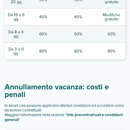
20 gg
gratuite
Da 19 a 9
Modifiche
40%
40%
gg
gratuite
Da 8 a 4
60%
60%
60%
gg
Da 3 a 0
80%
80%
80%
gg
Annullamento vacanza: costi e
penali
In alcuni casi possono applicarsi ulteriori condizioni ed eccezioni come
da termini contrattuali
Maggiori informazioni nella sezione "
Info precontrattuali e condizioni
generali
"