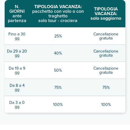
N.
TIPOLOGIA VACANZA:
TIPOLOGIA
GIORNI
pacchetto con volo o con
VACANZA:
ante
traghetto
solo soggiorno
partenza
solo tour - crociera
Fino a 30
Cancellazione
25%
gg
gratuita
Da 29 a 20
Cancellazione
40%
gg
gratuita
Da 19 a 9
Cancellazione
50%
gg
gratuita
Da 8 a 4
75%
75%
gg
Da 3 a 0
100%
100%
gg