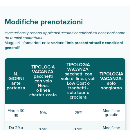
Scopri tutti i dettagli nel paragrafo dedicato "
Info e
descrizione
".
Modifiche prenotazioni
In alcuni casi possono applicarsi ulteriori condizioni ed eccezioni come
da termini contrattuali.
Maggiori informazioni nella sezione "
Info precontrattuali e condizioni
generali
"
TIPOLOGIA
TIPOLOGIA
VACANZA:
VACANZA:
N.
pacchetti con
TIPOLOGIA
pacchetti
GIORNI
volo di linea, voli
VACANZA:
con volo
ante
Low Cost o
solo
Neos
partenza
traghetti -
soggiorno
o linea
solo tour o
charterizzata
crociera
Fino a 30
Modifiche
10%
25%
gg
gratuite
Da 29 a
Modifiche
30%
30%