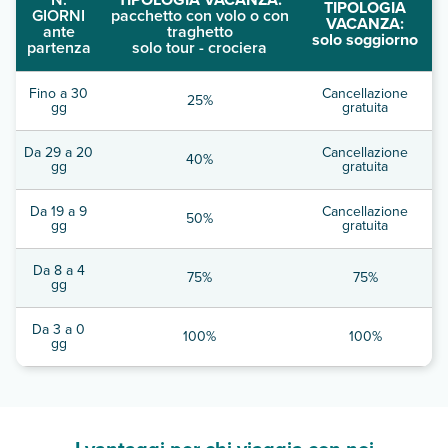
TIPOLOGIA
GIORNI
pacchetto con volo o con
VACANZA:
ante
traghetto
solo soggiorno
partenza
solo tour - crociera
Fino a 30
Cancellazione
25%
gg
gratuita
Da 29 a 20
Cancellazione
40%
gg
gratuita
Da 19 a 9
Cancellazione
50%
gg
gratuita
Da 8 a 4
75%
75%
gg
Da 3 a 0
100%
100%
gg