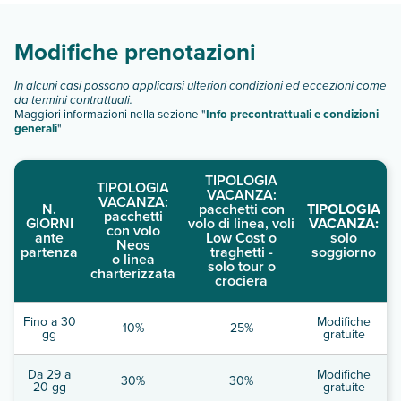
camera standard singola
Modifiche prenotazioni
Scopri tutti i dettagli nel paragrafo dedicato "
Info e
descrizione
".
In alcuni casi possono applicarsi ulteriori condizioni ed eccezioni come
da termini contrattuali.
Maggiori informazioni nella sezione "
Info precontrattuali e condizioni
generali
"
TIPOLOGIA
TIPOLOGIA
VACANZA:
VACANZA:
N.
pacchetti con
TIPOLOGIA
pacchetti
GIORNI
volo di linea, voli
VACANZA:
con volo
ante
Low Cost o
solo
Neos
partenza
traghetti -
soggiorno
o linea
solo tour o
charterizzata
crociera
Fino a 30
Modifiche
10%
25%
gg
gratuite
Da 29 a
Modifiche
30%
30%
20 gg
gratuite