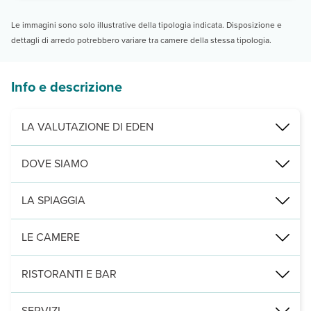
Le immagini sono solo illustrative della tipologia indicata. Disposizione e
dettagli di arredo potrebbero variare tra camere della stessa tipologia.
Info e descrizione
LA VALUTAZIONE DI EDEN
Comodo a tutto per una vacaza di relax
DOVE SIAMO
Immerso in un angolo tranquillo di Kokkari appena fuori dall’area t
Kokkari, a 50 m dalla spiaggia, 500 dal centro e 18 k dall’aeropo
LA SPIAGGIA
a 50 m, di ciottoli e attrezzata con lettini e ombrelloni a pagamento
LE CAMERE
21 camere disposte in 1 edificio di 3 piani con servizi privati, asci
RISTORANTI E BAR
sala colazione.
SERVIZI