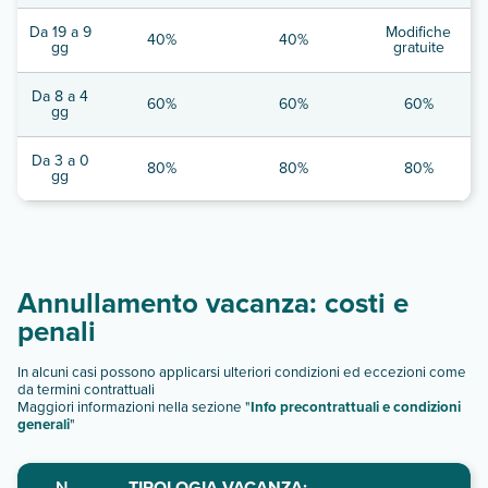
Da 19 a 9
Modifiche
40%
40%
gg
gratuite
Da 8 a 4
60%
60%
60%
gg
Da 3 a 0
80%
80%
80%
gg
Annullamento vacanza: costi e
penali
In alcuni casi possono applicarsi ulteriori condizioni ed eccezioni come
da termini contrattuali
Maggiori informazioni nella sezione "
Info precontrattuali e condizioni
generali
"
N.
TIPOLOGIA VACANZA: