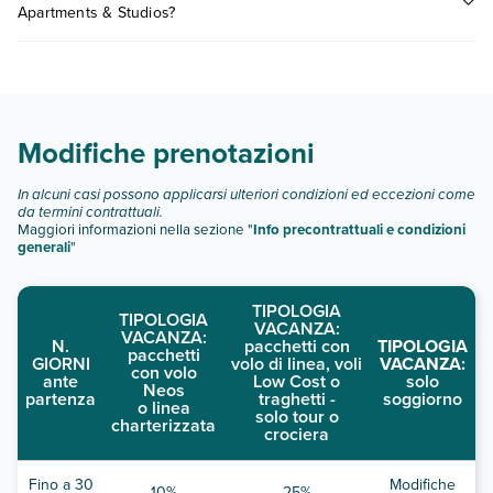
professionale.Sono disponibili il check-in senza contatti e il
Apartments & Studios?
consultare i prezzi, compila il motore di ricerca e scegli
check-out senza contatti.
quando partire.
Simatos Apartments & Studios dispone di diverse tipologie di
camere:
Scopri tutti i dettagli nel paragrafo dedicato "
Info e
descrizione
".
Modifiche prenotazioni
In alcuni casi possono applicarsi ulteriori condizioni ed eccezioni come
da termini contrattuali.
Maggiori informazioni nella sezione "
Info precontrattuali e condizioni
generali
"
TIPOLOGIA
TIPOLOGIA
VACANZA:
VACANZA:
N.
pacchetti con
TIPOLOGIA
pacchetti
GIORNI
volo di linea, voli
VACANZA:
con volo
ante
Low Cost o
solo
Neos
partenza
traghetti -
soggiorno
o linea
solo tour o
charterizzata
crociera
Fino a 30
Modifiche
10%
25%