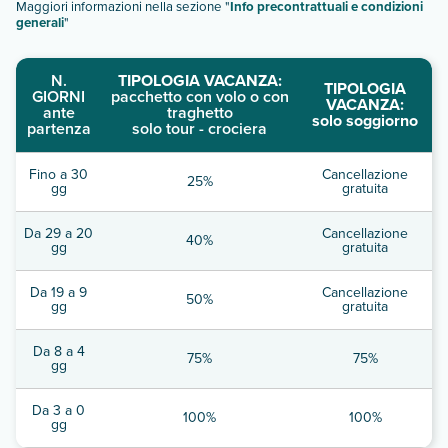
Maggiori informazioni nella sezione "
Info precontrattuali e condizioni
generali
"
N.
TIPOLOGIA VACANZA:
TIPOLOGIA
GIORNI
pacchetto con volo o con
VACANZA:
ante
traghetto
solo soggiorno
partenza
solo tour - crociera
Fino a 30
Cancellazione
25%
gg
gratuita
Da 29 a 20
Cancellazione
40%
gg
gratuita
Da 19 a 9
Cancellazione
50%
gg
gratuita
Da 8 a 4
75%
75%
gg
Da 3 a 0
100%
100%
gg