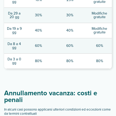
gg
gratuite
Da 29 a
Modifiche
30%
30%
20 gg
gratuite
Da 19 a 9
Modifiche
40%
40%
gg
gratuite
Da 8 a 4
60%
60%
60%
gg
Da 3 a 0
80%
80%
80%
gg
Annullamento vacanza: costi e
penali
In alcuni casi possono applicarsi ulteriori condizioni ed eccezioni come
da termini contrattuali