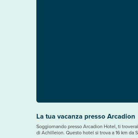
La tua vacanza presso Arcadion
Soggiornando presso Arcadion Hotel, ti troverai 
di Achilleion. Questo hotel si trova a 16 km da 