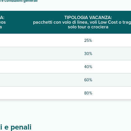
i e condizioni generali
"
A:
TIPOLOGIA VACANZA:
eos
pacchetti con volo di linea, voli Low Cost o trag
a
solo tour o crociera
25%
30%
40%
60%
80%
 e penali