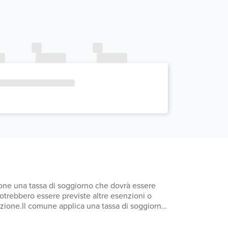
mpone una tassa di soggiorno che dovrà essere
 Potrebbero essere previste altre esenzioni o
otazione.Il comune applica una tassa di soggiorno:
orno: dal giorno 1 aprile al giorno 31 ottobre,