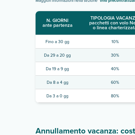
Maggiori informazioni nella sezione "
Info precontrattual
TIPOLOGIA VACANZ
N. GIORNI
pacchetti con volo N
ante partenza
o linea charterizzat
Fino a 30 gg
10%
Da 29 a 20 gg
30%
Da 19 a 9 gg
40%
Da 8 a 4 gg
60%
Da 3 a 0 gg
80%
Annullamento vacanza: costi