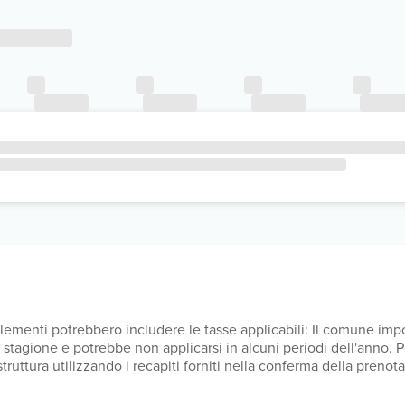
upplementi potrebbero includere le tasse applicabili: Il comune i
lla stagione e potrebbe non applicarsi in alcuni periodi dell'anno.
a struttura utilizzando i recapiti forniti nella conferma della pren
UR per sistemazione, a notte Il comune applica una tassa di soggi
so tutti i costi che ci ha comunicato la struttura.