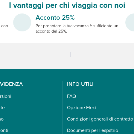
I vantaggi per chi viaggia con noi
Acconto 25%
e
con
Per prenotare la tua vacanza è sufficiente un
acconto del 25%.
EVIDENZA
INFO UTILI
rsioni
FAQ
rte
Opzione Flexi
mo
Condizioni generali di contratto
onti
Documenti per l'espatrio