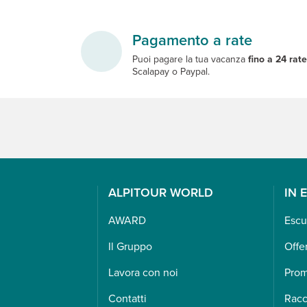
Pagamento a rate
Puoi pagare la tua vacanza
fino a 24 rat
Scalapay o Paypal.
ALPITOUR WORLD
IN 
AWARD
Escu
Il Gruppo
Offe
Lavora con noi
Pro
Contatti
Racc