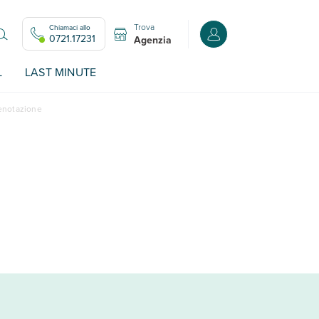
Trova
Chiamaci allo
Accedi o registrati all
0721.17231
Agenzia
L
LAST MINUTE
renotazione