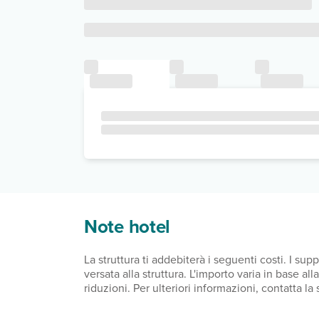
Note hotel
La struttura ti addebiterà i seguenti costi. I s
versata alla struttura. L'importo varia in base a
riduzioni. Per ulteriori informazioni, contatta l
dal giorno 1 novembre al giorno 31 marzo, 1.50 E
5.00 EUR per sistemazione, a notte Abbiamo inclu