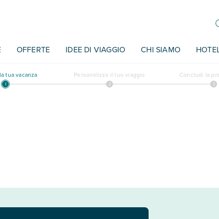
E
OFFERTE
IDEE DI VIAGGIO
CHI SIAMO
HOTE
a tua vacanza
Personalizza il tuo viaggio
Concludi la p