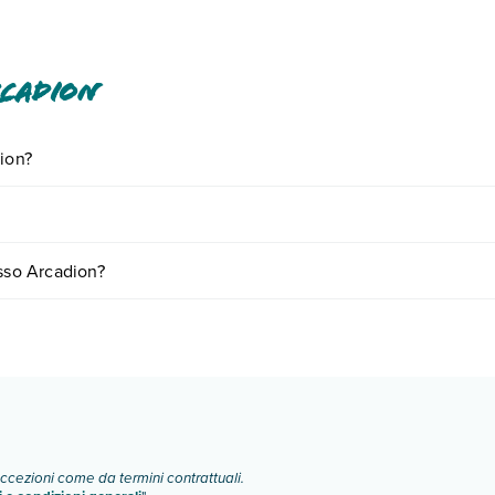
o pagamenti in contanti per importi superiori a 500 EUR. Per magg
conferma della prenotazione. Un bambino di età pari o inferiore a 
rcadion
dion?
iornando presso Arcadion. Scoprile tutte nella
sezione dedicata
o conta
i fattori (per es. date, condizioni dell'hotel, ecc). Per consultare i pre
esso Arcadion?
:
o e descrizione
".
eccezioni come da termini contrattuali.