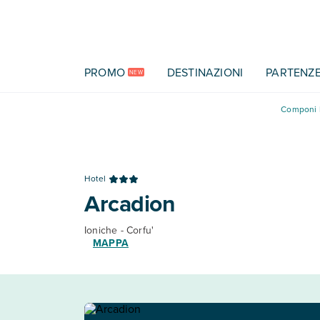
Vai al contenuto principale
PROMO
DESTINAZIONI
PARTENZ
NEW
Componi l
Hotel
Arcadion
Ioniche - Corfu'
MAPPA