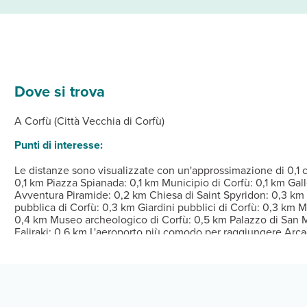
Dove si trova
, complete di aria condizionata e TV LED. Riposati su un comodo le
bati piatti, nonché di un'ampia scelta di snack al bar/caffetteria. 
Dalle ore 15:00 Alle ore a qualsiasi ora Istruzioni 
A Corfù (Città Vecchia di Corfù)
eption aperta 24 ore su 24.
Punti di interesse:
Le distanze sono visualizzate con un'approssimazione di 0,1 c
0,1 km Piazza Spianada: 0,1 km Municipio di Corfù: 0,1 km Gal
Avventura Piramide: 0,2 km Chiesa di Saint Spyridon: 0,3 km
pubblica di Corfù: 0,3 km Giardini pubblici di Corfù: 0,3 km 
0,4 km Museo archeologico di Corfù: 0,5 km Palazzo di San M
Faliraki: 0,6 km L'aeroporto più comodo per raggiungere Arca
(CFU): 2,7 km