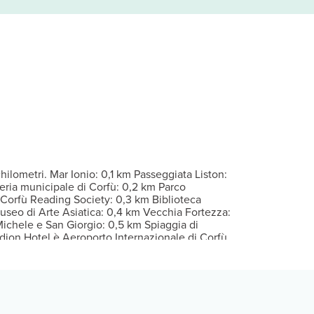
tto con materasso memory foam e biancheria in cotone egiziano. La
Dissetati con il tuo drink preferito! Presso questa struttura trove
per il check-in: Per eventuali ospiti aggiuntivi possono essere previst
hilometri. Mar Ionio: 0,1 km Passeggiata Liston:
leria municipale di Corfù: 0,2 km Parco
 Corfù Reading Society: 0,3 km Biblioteca
Museo di Arte Asiatica: 0,4 km Vecchia Fortezza:
ichele e San Giorgio: 0,5 km Spiaggia di
dion Hotel è Aeroporto Internazionale di Corfù