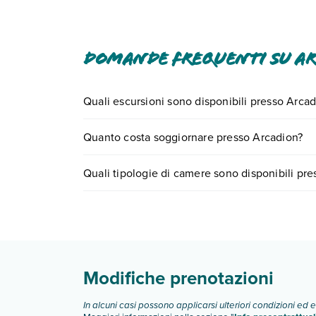
In base alla normativa vigente, non si accettan
struttura utilizzando i recapiti indicati nella 
genitori o tutori, utilizzando i letti presenti.
Domande frequenti su A
Quali escursioni sono disponibili presso Arca
Tante sono le escursioni che potrai vivere sogg
Quanto costa soggiornare presso Arcadion?
prenotando un appuntamento
.
I prezzi di Arcadion possono variare in base a var
Quali tipologie di camere sono disponibili pr
partire.
Arcadion dispone di diverse tipologie di camere
Scopri tutti i dettagli nel paragrafo dedicato "
Inf
Modifiche prenotazioni
In alcuni casi possono applicarsi ulteriori condizioni ed 