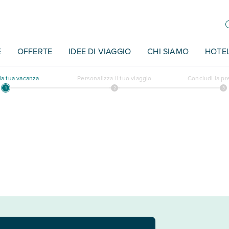
E
OFFERTE
IDEE DI VIAGGIO
CHI SIAMO
HOTE
a tua vacanza
Personalizza il tuo viaggio
Concludi la p