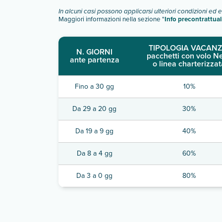
In alcuni casi possono applicarsi ulteriori condizioni ed 
Maggiori informazioni nella sezione "
Info precontrattual
TIPOLOGIA VACANZ
N. GIORNI
pacchetti con volo N
ante partenza
o linea charterizzat
Fino a 30 gg
10%
Da 29 a 20 gg
30%
Da 19 a 9 gg
40%
Da 8 a 4 gg
60%
Da 3 a 0 gg
80%