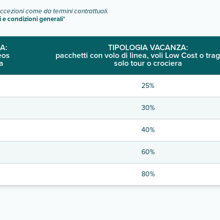
eccezioni come da termini contrattuali.
i e condizioni generali
"
A:
TIPOLOGIA VACANZA:
eos
pacchetti con volo di linea, voli Low Cost o trag
a
solo tour o crociera
25%
30%
40%
60%
80%