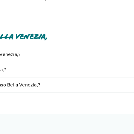
lla Venezia,
 Venezia,?
ornando presso Bella Venezia,. Scoprile tutte nella
sezione dedicata
o 
a,?
a vari fattori (per es. date, condizioni dell'hotel, ecc). Per consultare 
sso Bella Venezia,?
amere:
o e descrizione
".