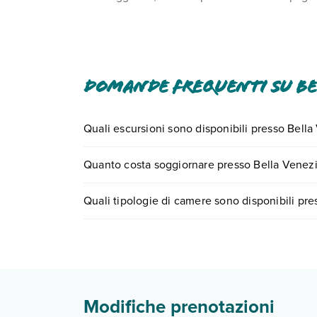
Domande frequenti su Be
Quali escursioni sono disponibili presso Bella
Tante sono le escursioni che potrai vivere soggi
Quanto costa soggiornare presso Bella Venezi
0721.17231 o
prenotando un appuntamento
.
I prezzi di Bella Venezia, possono variare in base 
Quali tipologie di camere sono disponibili pre
partire.
Bella Venezia, dispone di diverse tipologie di c
Scopri tutti i dettagli nel paragrafo dedicato "
Inf
Modifiche prenotazioni