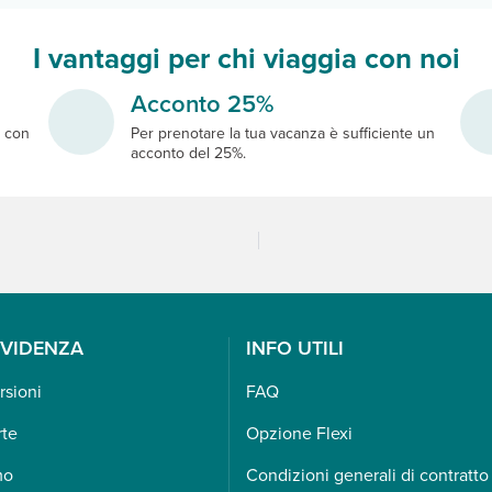
I vantaggi per chi viaggia con noi
Acconto 25%
e
con
Per prenotare la tua vacanza è sufficiente un
acconto del 25%.
EVIDENZA
INFO UTILI
rsioni
FAQ
rte
Opzione Flexi
mo
Condizioni generali di contratto