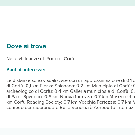
Dove si trova
, complete di TV a schermo piatto. Riposati su un comodo letto co
da dove ammirare il paesaggio e potrai utilizzare servizi come il
fetteria; se preferisci restare nella tua stanza, potrai richiedere
ia cavo, un pratico servizio di lavanderia e lavaggio a secco e un
Nelle vicinanze di: Porto di Corfù
Punti di interesse:
Le distanze sono visualizzate con un'approssimazione di 0,1 c
di Corfù: 0,1 km Piazza Spianada: 0,2 km Municipio di Corfù:
archeologico di Corfù: 0,4 km Galleria municipale di Corfù: 
di Saint Spyridon: 0,6 km Nuova fortezza: 0,7 km Museo della 
km Corfù Reading Society: 0,7 km Vecchia Fortezza: 0,7 km Mu
comodo per raggiungere Bella Venezia è Aeroporto Internazi