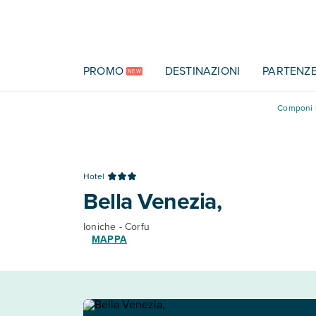
Vai al contenuto principale
PROMO
DESTINAZIONI
PARTENZ
NEW
Componi l
Hotel
Bella Venezia,
Ioniche - Corfu
MAPPA