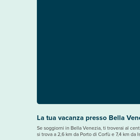
La tua vacanza presso Bella Ven
Se soggiorni in Bella Venezia, ti troverai al ce
si trova a 2,6 km da Porto di Corfù e 7,4 km da 