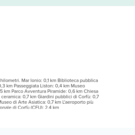
n materasso memory foam, completo di copriletto in piuma e bianch
 Wi-Fi gratuito. Questo hotel in stile Art Déco propone servizi d
 il servizio in camera con orario limitato. Concludi la giornata in 
a reception aperta 24 ore su 24.
hilometri. Mar Ionio: 0,1 km Biblioteca pubblica
 0,3 km Passeggiata Liston: 0,4 km Museo
0,5 km Parco Avventura Piramide: 0,6 km Chiesa
ceramica: 0,7 km Giardini pubblici di Corfù: 0,7
seo di Arte Asiatica: 0,7 km L'aeroporto più
onale di Corfù (CFU): 2,4 km