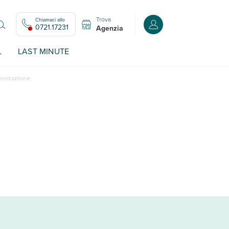
Trova
Chiamaci allo
Accedi o registrati all
0721.17231
Agenzia
L
LAST MINUTE
renotazione