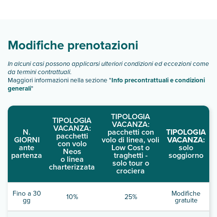
camere:
studio
camera standard
Modifiche prenotazioni
studio 3 persone
camera standard 3 persone
In alcuni casi possono applicarsi ulteriori condizioni ed eccezioni come
Scopri tutti i dettagli nel paragrafo dedicato "
Info e
da termini contrattuali.
Maggiori informazioni nella sezione "
Info precontrattuali e condizioni
descrizione
".
generali
"
TIPOLOGIA
TIPOLOGIA
VACANZA:
VACANZA:
N.
pacchetti con
TIPOLOGIA
pacchetti
GIORNI
volo di linea, voli
VACANZA:
con volo
ante
Low Cost o
solo
Neos
partenza
traghetti -
soggiorno
o linea
solo tour o
charterizzata
crociera
Fino a 30
Modifiche
10%
25%
gg
gratuite