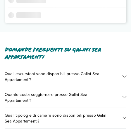
Domande frequenti su Galini Sea
Appartamenti
Quali escursioni sono disponibili presso Galini Sea
Appartamenti?
Tante sono le escursioni che potrai vivere soggiornando
Quanto costa soggiornare presso Galini Sea
presso Galini Sea Appartamenti. Scoprile tutte nella
sezione
Appartamenti?
dedicata
o contatta il call center chiamando il numero
0721.17231 o
prenotando un appuntamento
.
I prezzi di Galini Sea Appartamenti possono variare in base a
Quali tipologie di camere sono disponibili presso Galini
vari fattori (per es. date, condizioni dell'hotel, ecc). Per
Sea Appartamenti?
consultare i prezzi, compila il motore di ricerca e scegli
quando partire.
Galini Sea Appartamenti dispone di diverse tipologie di