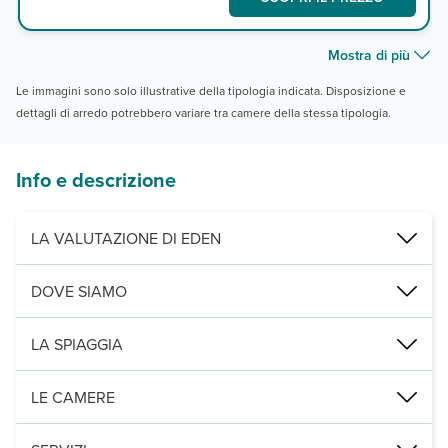
Mostra di più
Le immagini sono solo illustrative della tipologia indicata. Disposizione e
dettagli di arredo potrebbero variare tra camere della stessa tipologia.
Info e descrizione
LA VALUTAZIONE DI EDEN
Unità spaziose e con ottima posizione
DOVE SIAMO
Il complesso è formato da 2 edifici, uno direttamente sul mare ch
Benitses, direttamente sulla spiaggia le camere, a 50 m dalla spiagg
LA SPIAGGIA
di ciottoli e attrezzata con lettini e ombrelloni a disposizione (teli
LE CAMERE
2
21 tra camere e studio (25-30 m
) disposte su 2 piani con servizi