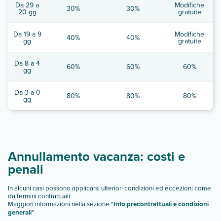
Da 29 a
Modifiche
30%
30%
20 gg
gratuite
Da 19 a 9
Modifiche
40%
40%
gg
gratuite
Da 8 a 4
60%
60%
60%
gg
Da 3 a 0
80%
80%
80%
gg
Annullamento vacanza: costi e
penali
In alcuni casi possono applicarsi ulteriori condizioni ed eccezioni come
da termini contrattuali
Maggiori informazioni nella sezione "
Info precontrattuali e condizioni
generali
"