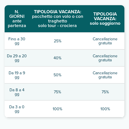
N.
TIPOLOGIA VACANZA:
TIPOLOGIA
GIORNI
pacchetto con volo o con
VACANZA:
ante
traghetto
solo soggiorno
partenza
solo tour - crociera
Fino a 30
Cancellazione
25%
gg
gratuita
Da 29 a 20
Cancellazione
40%
gg
gratuita
Da 19 a 9
Cancellazione
50%
gg
gratuita
Da 8 a 4
75%
75%
gg
Da 3 a 0
100%
100%
gg