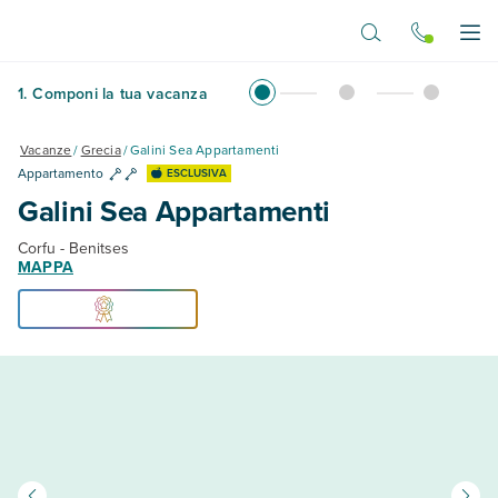
Vai al contenuto principale
Apr
1
.
Componi la tua vacanza
Vacanze
/
Grecia
/
Galini Sea Appartamenti
Appartamento
ESCLUSIVA
Galini Sea Appartamenti
Corfu - Benitses
MAPPA