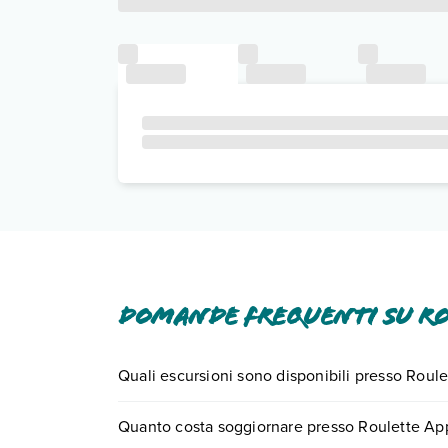
Domande frequenti su Ro
Quali escursioni sono disponibili presso Roul
Tante sono le escursioni che potrai vivere sogg
Quanto costa soggiornare presso Roulette Ap
numero 0721.17231 o
prenotando un appuntame