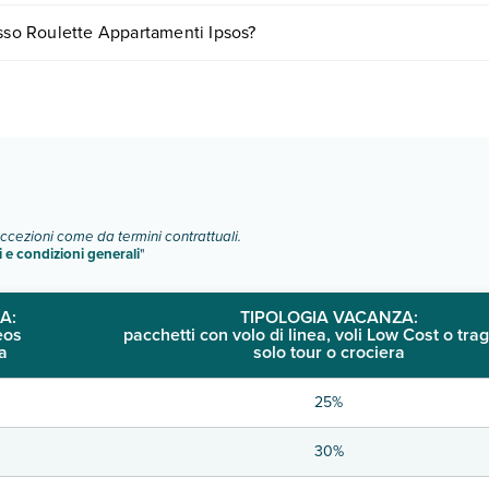
riare in base a vari fattori (per es. date, condizioni dell'hotel, ecc). P
esso Roulette Appartamenti Ipsos?
tipologie di camere:
o e descrizione
".
eccezioni come da termini contrattuali.
i e condizioni generali
"
A:
TIPOLOGIA VACANZA:
eos
pacchetti con volo di linea, voli Low Cost o trag
a
solo tour o crociera
25%
30%