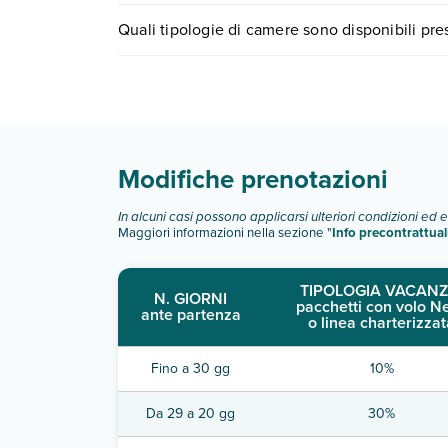
I prezzi di Roulette Appartamenti Ipsos possono va
Quali tipologie di camere sono disponibili pr
scegli quando partire.
Roulette Appartamenti Ipsos dispone di diverse 
Scopri tutti i dettagli nel paragrafo dedicato "
Inf
Modifiche prenotazioni
In alcuni casi possono applicarsi ulteriori condizioni ed 
Maggiori informazioni nella sezione "
Info precontrattual
TIPOLOGIA VACANZ
N. GIORNI
pacchetti con volo N
ante partenza
o linea charterizzat
Fino a 30 gg
10%
Da 29 a 20 gg
30%