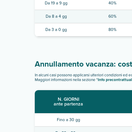
Da 19 a 9 gg
40%
Da 8 a 4 gg
60%
Da 3 a 0 gg
80%
Annullamento vacanza: costi
In alcuni casi possono applicarsi ulteriori condizioni ed 
Maggiori informazioni nella sezione "
Info precontrattual
N. GIORNI
ante partenza
Fino a 30 gg