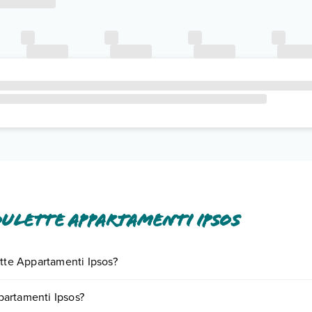
ulette Appartamenti Ipsos
ette Appartamenti Ipsos?
iornando presso Roulette Appartamenti Ipsos. Scoprile tutte nella
sezi
partamenti Ipsos?
nto
.