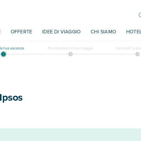
E
OFFERTE
IDEE DI VIAGGIO
CHI SIAMO
HOTE
a tua vacanza
Personalizza il tuo viaggio
Concludi la p
Ipsos