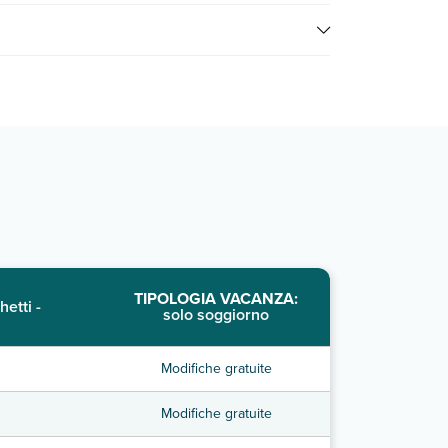
er consultare i prezzi, compila il motore di ricerca e
TIPOLOGIA VACANZA:
hetti -
solo soggiorno
Modifiche gratuite
Modifiche gratuite