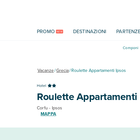
Vai al contenuto principale
PROMO
DESTINAZIONI
PARTENZ
NEW
Componi l
Vacanze
/
Grecia
/
Roulette Appartamenti Ipsos
Hotel
Roulette Appartamenti 
Corfu - Ipsos
MAPPA