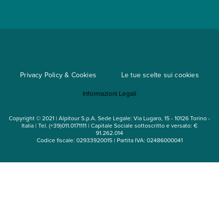
Convenzioni
Trova un'agenzia
Viaggi di gruppo
Metodi di pagamento
Regole per viaggiare
Cataloghi
Privacy Policy & Cookies
Le tue scelte sui cookies
Mappa del sito
Informazioni Legali
Noleggio auto
Copyright © 2021 | Alpitour S.p.A. Sede Legale: Via Lugaro, 15 - 10126 Torino -
Italia | Tel. (+39)011.0171111 | Capitale Sociale sottoscritto e versato: €
91.262.014
Codice fiscale: 02933920015 | Partita IVA: 02486000041