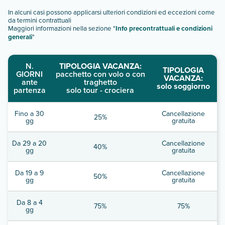
In alcuni casi possono applicarsi ulteriori condizioni ed eccezioni come
da termini contrattuali
Maggiori informazioni nella sezione "
Info precontrattuali e condizioni
generali
"
N.
TIPOLOGIA VACANZA:
TIPOLOGIA
GIORNI
pacchetto con volo o con
VACANZA:
ante
traghetto
solo soggiorno
partenza
solo tour - crociera
Fino a 30
Cancellazione
25%
gg
gratuita
Da 29 a 20
Cancellazione
40%
gg
gratuita
Da 19 a 9
Cancellazione
50%
gg
gratuita
Da 8 a 4
75%
75%
gg