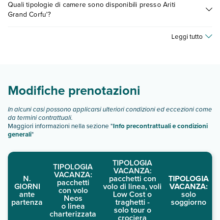
prenotando un appuntamento
.
Quali tipologie di camere sono disponibili presso Ariti
fattori (per es. date, condizioni dell'hotel, ecc). Per consultare i
Grand Corfu'?
prezzi, compila il motore di ricerca e scegli quando partire.
Ariti Grand Corfu' dispone di diverse tipologie di camere:
Leggi tutto
Scopri tutti i dettagli nel paragrafo dedicato "
Info e
descrizione
".
Modifiche prenotazioni
In alcuni casi possono applicarsi ulteriori condizioni ed eccezioni come
da termini contrattuali.
Maggiori informazioni nella sezione "
Info precontrattuali e condizioni
generali
"
TIPOLOGIA
TIPOLOGIA
VACANZA:
VACANZA:
N.
pacchetti con
TIPOLOGIA
pacchetti
GIORNI
volo di linea, voli
VACANZA:
con volo
ante
Low Cost o
solo
Neos
partenza
traghetti -
soggiorno
o linea
solo tour o
charterizzata
crociera