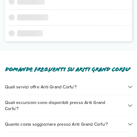
Domande frequenti su Ariti Grand Corfu'
Quali servizi offre Ariti Grand Corfu'?
Ariti Grand Corfu' offre diversi servizi inclusi o a pagamento
Quali escursioni sono disponibili presso Ariti Grand
tra cui: aria condizionata, asciugacapelli, minifrigo.
Corfu'?
Scopri tutti i dettagli nel paragrafo dedicato "
Info e
descrizione
".
Tante sono le escursioni che potrai vivere soggiornando
Quanto costa soggiornare presso Ariti Grand Corfu'?
presso Ariti Grand Corfu'. Scoprile tutte nella
sezione dedicata
o contatta il call center chiamando il numero 0721.17231 o
I prezzi di Ariti Grand Corfu' possono variare in base a vari