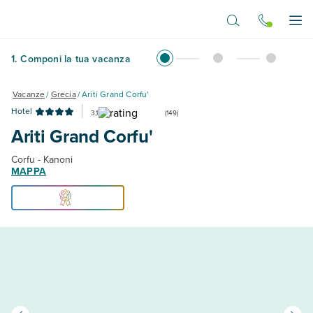
Vai al contenuto principale
Apr
1
.
Componi la tua vacanza
Vacanze
/
Grecia
/
Ariti Grand Corfu'
Hotel
3,1
(
149
)
Ariti Grand Corfu'
Corfu - Kanoni
MAPPA