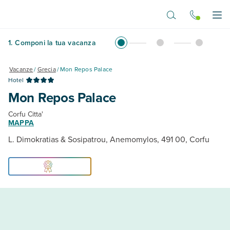
Vai al contenuto principale
Apr
1
.
Componi la tua vacanza
Vacanze
/
Grecia
/
Mon Repos Palace
Hotel
Mon Repos Palace
Corfu Citta'
MAPPA
L. Dimokratias & Sosipatrou, Anemomylos, 491 00, Corfu