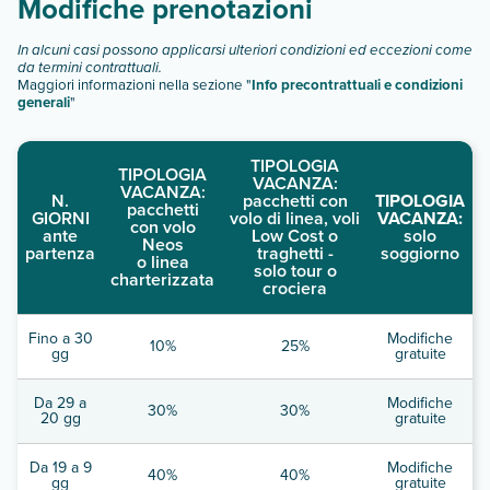
Modifiche prenotazioni
In alcuni casi possono applicarsi ulteriori condizioni ed eccezioni come
da termini contrattuali.
Maggiori informazioni nella sezione "
Info precontrattuali e condizioni
generali
"
TIPOLOGIA
TIPOLOGIA
VACANZA:
VACANZA:
N.
pacchetti con
TIPOLOGIA
pacchetti
GIORNI
volo di linea, voli
VACANZA:
con volo
ante
Low Cost o
solo
Neos
partenza
traghetti -
soggiorno
o linea
solo tour o
charterizzata
crociera
Fino a 30
Modifiche
10%
25%
gg
gratuite
Da 29 a
Modifiche
30%
30%
20 gg
gratuite
Da 19 a 9
Modifiche
40%
40%
gg
gratuite