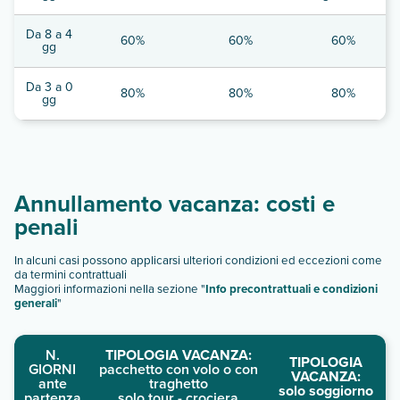
Da 8 a 4
60%
60%
60%
gg
Da 3 a 0
80%
80%
80%
gg
Annullamento vacanza: costi e
penali
In alcuni casi possono applicarsi ulteriori condizioni ed eccezioni come
da termini contrattuali
Maggiori informazioni nella sezione "
Info precontrattuali e condizioni
generali
"
N.
TIPOLOGIA VACANZA:
TIPOLOGIA
GIORNI
pacchetto con volo o con
VACANZA:
ante
traghetto
solo soggiorno
partenza
solo tour - crociera