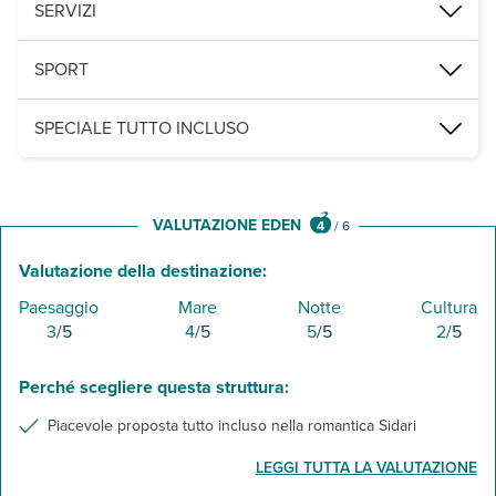
un ristorante principale a buffet e 2 bar, di cui un snack-bar press
SERVIZI
una piscina per adulti e una per bambini attrezzate con ombrelloni
SPORT
palestra, campo da tennis, campo da basket, ping pong.
SPECIALE TUTTO INCLUSO
colazione, pranzo e cena presso il ristorante
consumo illimitato in bicchiere di acqua, soft-drink, birra e alco
snack caldi e freddi h 10-12 e 13-18, tea time h 17-18 e gelato s
VALUTAZIONE EDEN
4
/
6
Valutazione della destinazione:
Paesaggio
Mare
Notte
Cultura
3
/5
4
/5
5
/5
2
/5
Perché scegliere questa struttura:
Piacevole proposta tutto incluso nella romantica Sidari
LEGGI TUTTA LA VALUTAZIONE