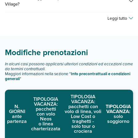
Village?
Scopri maggiori dettagli nel paragrafo dedicato "
Info e
descrizione
".
I prezzi di Hotel Panorama Sidari Village possono variare in
Leggi tutto
base a vari fattori (per es. date, condizioni dell'hotel, ecc). Per
consultare i prezzi, compila il motore di ricerca e scegli
quando partire.
Modifiche prenotazioni
In alcuni casi possono applicarsi ulteriori condizioni ed eccezioni come
da termini contrattuali.
Maggiori informazioni nella sezione "
Info precontrattuali e condizioni
generali
"
TIPOLOGIA
TIPOLOGIA
VACANZA:
VACANZA:
N.
pacchetti con
TIPOLOGIA
pacchetti
GIORNI
volo di linea, voli
VACANZA:
con volo
ante
Low Cost o
solo
Neos
partenza
traghetti -
soggiorno
o linea
solo tour o
charterizzata
crociera