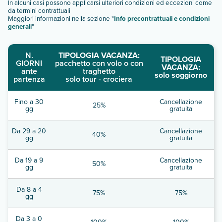
In alcuni casi possono applicarsi ulteriori condizioni ed eccezioni come
da termini contrattuali
Maggiori informazioni nella sezione "
Info precontrattuali e condizioni
generali
"
N.
TIPOLOGIA VACANZA:
TIPOLOGIA
GIORNI
pacchetto con volo o con
VACANZA:
ante
traghetto
solo soggiorno
partenza
solo tour - crociera
Fino a 30
Cancellazione
25%
gg
gratuita
Da 29 a 20
Cancellazione
40%
gg
gratuita
Da 19 a 9
Cancellazione
50%
gg
gratuita
Da 8 a 4
75%
75%
gg
Da 3 a 0