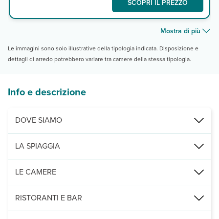
SCOPRI IL PREZZO
Mostra di più
Le immagini sono solo illustrative della tipologia indicata. Disposizione e
dettagli di arredo potrebbero variare tra camere della stessa tipologia.
Info e descrizione
DOVE SIAMO
Sidari, a 600 m dalla spiaggia, 500 dal centro di Sidari, 35 km da
LA SPIAGGIA
di sabbia a 600 m, attrezzata con ombrelloni e lettini a pagamento (
LE CAMERE
180 camere (21 m²) disposte su 12 blocchi da 2 piani, con balcone 
RISTORANTI E BAR