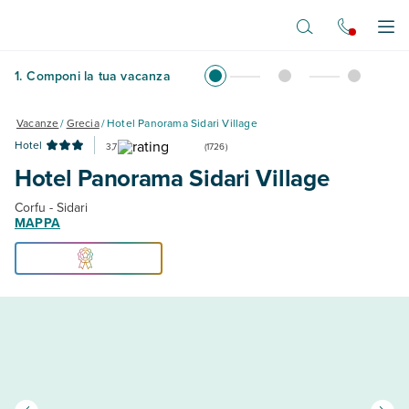
Vai al contenuto principale
Apr
1
.
Componi la tua vacanza
Vacanze
/
Grecia
/
Hotel Panorama Sidari Village
Hotel
3,7
(
1726
)
Hotel Panorama Sidari Village
Corfu - Sidari
MAPPA