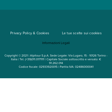
Viaggi di gruppo
Metodi di pagamento
Regole per viaggiare
Cataloghi
Privacy Policy & Cookies
Le tue scelte sui cookies
Mappa del sito
Informazioni Legali
Noleggio auto
Copyright © 2021 | Alpitour S.p.A. Sede Legale: Via Lugaro, 15 - 10126 Torino -
Italia | Tel. (+39)011.0171111 | Capitale Sociale sottoscritto e versato: €
91.262.014
Codice fiscale: 02933920015 | Partita IVA: 02486000041