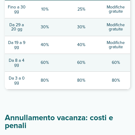
Fino a 30
Modifiche
10%
25%
gg
gratuite
Da 29 a
Modifiche
30%
30%
20 gg
gratuite
Da 19 a 9
Modifiche
40%
40%
gg
gratuite
Da 8 a 4
60%
60%
60%
gg
Da 3 a 0
80%
80%
80%
gg
Annullamento vacanza: costi e
penali