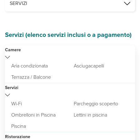
1 ristorante e 1 snack bar.
SERVIZI
2 piscine, di cui 1 per bambini, con lettini e ombrelloni a dispos
Servizi (elenco servizi inclusi o a pagamento)
Camere
Aria condizionata
Asciugacapelli
Terrazza / Balcone
Servizi
Wi-Fi
Parcheggio scoperto
Ombrelloni in Piscina
Lettini in piscina
Piscina
Ristorazione