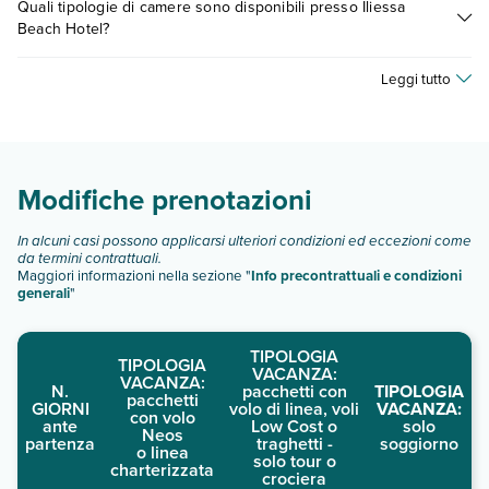
Quali tipologie di camere sono disponibili presso Iliessa
fattori (per es. date, condizioni dell'hotel, ecc). Per consultare i
Beach Hotel?
prezzi, compila il motore di ricerca e scegli quando partire.
Iliessa Beach Hotel dispone di diverse tipologie di camere:
Leggi tutto
Scopri tutti i dettagli nel paragrafo dedicato "
Info e
descrizione
".
Modifiche prenotazioni
In alcuni casi possono applicarsi ulteriori condizioni ed eccezioni come
da termini contrattuali.
Maggiori informazioni nella sezione "
Info precontrattuali e condizioni
generali
"
TIPOLOGIA
TIPOLOGIA
VACANZA:
VACANZA:
N.
pacchetti con
TIPOLOGIA
pacchetti
GIORNI
volo di linea, voli
VACANZA:
con volo
ante
Low Cost o
solo
Neos
partenza
traghetti -
soggiorno
o linea
solo tour o
charterizzata
crociera