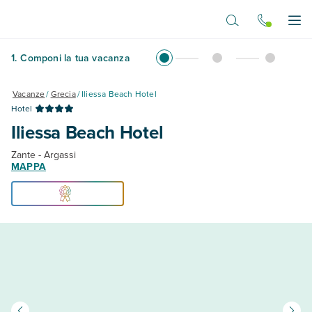
Vai al contenuto principale
Apr
1
.
Componi la tua vacanza
Vacanze
/
Grecia
/
Iliessa Beach Hotel
Hotel
Iliessa Beach Hotel
Zante - Argassi
MAPPA