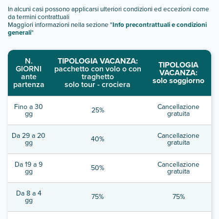
In alcuni casi possono applicarsi ulteriori condizioni ed eccezioni come
da termini contrattuali
Maggiori informazioni nella sezione "
Info precontrattuali e condizioni
generali
"
N.
TIPOLOGIA VACANZA:
TIPOLOGIA
GIORNI
pacchetto con volo o con
VACANZA:
ante
traghetto
solo soggiorno
partenza
solo tour - crociera
Fino a 30
Cancellazione
25%
gg
gratuita
Da 29 a 20
Cancellazione
40%
gg
gratuita
Da 19 a 9
Cancellazione
50%
gg
gratuita
Da 8 a 4
75%
75%
gg