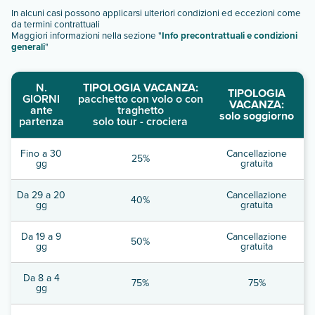
In alcuni casi possono applicarsi ulteriori condizioni ed eccezioni come
da termini contrattuali
Maggiori informazioni nella sezione "
Info precontrattuali e condizioni
generali
"
N.
TIPOLOGIA VACANZA:
TIPOLOGIA
GIORNI
pacchetto con volo o con
VACANZA:
ante
traghetto
solo soggiorno
partenza
solo tour - crociera
Fino a 30
Cancellazione
25%
gg
gratuita
Da 29 a 20
Cancellazione
40%
gg
gratuita
Da 19 a 9
Cancellazione
50%
gg
gratuita
Da 8 a 4
75%
75%
gg