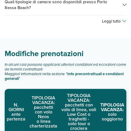
Quali tipologie di camere sono disponibili presso Porto
fattori (per es. date, condizioni dell'hotel, ecc). Per consultare i
Iliessa Beach?
prezzi, compila il motore di ricerca e scegli quando partire.
Porto Iliessa Beach dispone di diverse tipologie di camere:
Leggi tutto
Scopri tutti i dettagli nel paragrafo dedicato "
Info e
descrizione
".
Modifiche prenotazioni
In alcuni casi possono applicarsi ulteriori condizioni ed eccezioni come
da termini contrattuali.
Maggiori informazioni nella sezione "
Info precontrattuali e condizioni
generali
"
TIPOLOGIA
TIPOLOGIA
VACANZA:
VACANZA:
N.
pacchetti con
TIPOLOGIA
pacchetti
GIORNI
volo di linea, voli
VACANZA:
con volo
ante
Low Cost o
solo
Neos
partenza
traghetti -
soggiorno
o linea
solo tour o
charterizzata
crociera