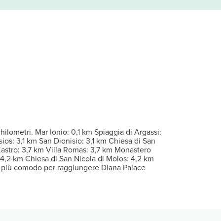
 su un comodo letto con materasso a doppio strato e biancheria da le
l divertimento è assicurato grazie ad un'ampia gamma di servizi, ch
ofittando della disponibilità di un bar/lounge e un bar a bordo pi
er eventuali ospiti aggiuntivi possono essere previsti supplementi, v
a 24 ore su 24.
ilometri. Mar Ionio: 0,1 km Spiaggia di Argassi:
os: 3,1 km San Dionisio: 3,1 km Chiesa di San
Kastro: 3,7 km Villa Romas: 3,7 km Monastero
 4,2 km Chiesa di San Nicola di Molos: 4,2 km
o più comodo per raggiungere Diana Palace