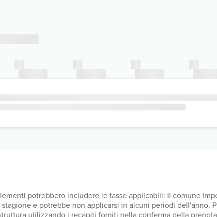
upplementi potrebbero includere le tasse applicabili: Il comune i
lla stagione e potrebbe non applicarsi in alcuni periodi dell'anno.
a struttura utilizzando i recapiti forniti nella conferma della pren