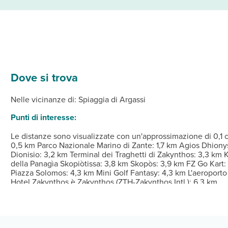
Dove si trova
ionata della struttura, completa di frigorifero e minibar. Riposati
no massaggi, trattamenti per il corpo e trattamenti per il viso. I
te e uno snack bar. Rinfrescati con un drink a fine giornata, appr
nnaio, febbraio, marzo, aprile, dicembre e novembre.
Dalle ore 15:00 Alle ore 23:00 Istruzioni per il check-in: P
o servizio di lavanderia e lavaggio a secco e una reception apert
Nelle vicinanze di: Spiaggia di Argassi
Punti di interesse:
Le distanze sono visualizzate con un'approssimazione di 0,1 ch
0,5 km Parco Nazionale Marino di Zante: 1,7 km Agios Dhionysi
Dionisio: 3,2 km Terminal dei Traghetti di Zakynthos: 3,3 km 
della Panagìa Skopiòtissa: 3,8 km Skopòs: 3,9 km FZ Go Kart:
Piazza Solomos: 4,3 km Mini Golf Fantasy: 4,3 km L'aeroport
Hotel Zakynthos è Zakynthos (ZTH-Zakynthos Intl.): 6,3 km