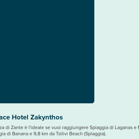
lace Hotel Zakynthos
ia di Zante è l'ideale se vuoi raggiungere Spiaggia di Laganas e 
ia di Banana e 9,8 km da Tsilivi Beach (Spiaggia).