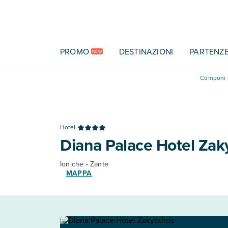
Vai al contenuto principale
PROMO
DESTINAZIONI
PARTENZ
NEW
Componi l
Hotel
Diana Palace Hotel Zak
Ioniche - Zante
MAPPA