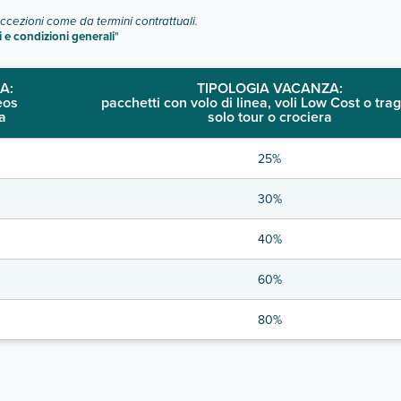
eccezioni come da termini contrattuali.
i e condizioni generali
"
A:
TIPOLOGIA VACANZA:
eos
pacchetti con volo di linea, voli Low Cost o trag
a
solo tour o crociera
25%
30%
40%
60%
80%