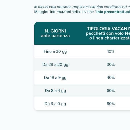
In alcuni casi possono applicarsi ulteriori condizioni ed 
Maggiori informazioni nella sezione "
Info precontrattual
TIPOLOGIA VACANZ
N. GIORNI
pacchetti con volo N
ante partenza
o linea charterizzat
Fino a 30 gg
10%
Da 29 a 20 gg
30%
Da 19 a 9 gg
40%
Da 8 a 4 gg
60%
Da 3 a 0 gg
80%