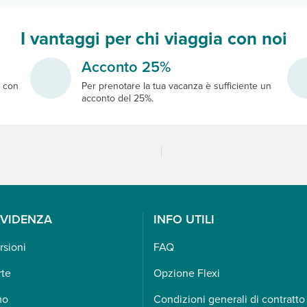
I vantaggi per chi viaggia con noi
Acconto 25%
e
con
Per prenotare la tua vacanza è sufficiente un
acconto del 25%.
EVIDENZA
INFO UTILI
rsioni
FAQ
rte
Opzione Flexi
mo
Condizioni generali di contratto