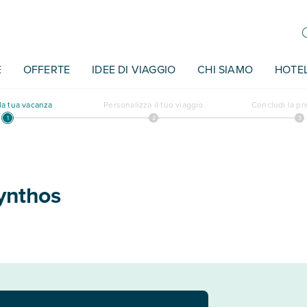
E
OFFERTE
IDEE DI VIAGGIO
CHI SIAMO
HOTE
a tua vacanza
Personalizza il tuo viaggio
Concludi la p
ynthos