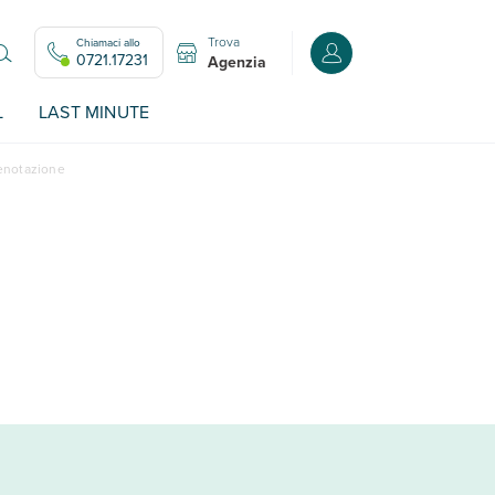
Trova
Chiamaci allo
Accedi o registrati all
0721.17231
Agenzia
L
LAST MINUTE
renotazione