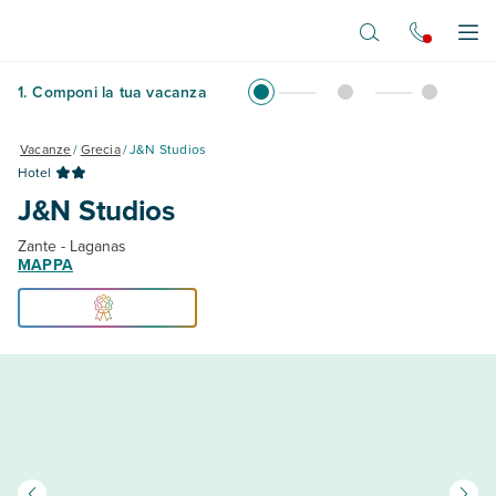
Vai al contenuto principale
Apr
1
.
Componi la tua vacanza
Vacanze
/
Grecia
/
J&N Studios
Hotel
J&N Studios
Zante - Laganas
MAPPA