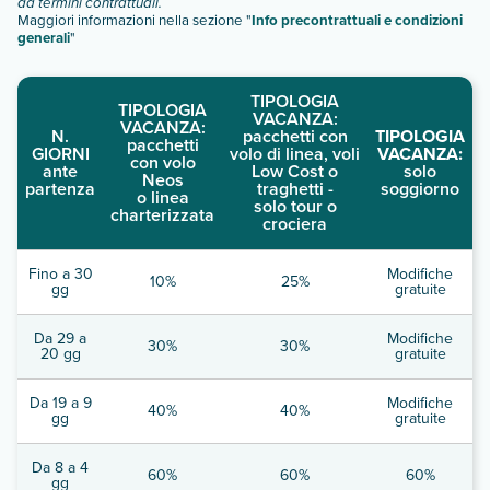
da termini contrattuali.
Maggiori informazioni nella sezione "
Info precontrattuali e condizioni
generali
"
TIPOLOGIA
TIPOLOGIA
VACANZA:
VACANZA:
N.
pacchetti con
TIPOLOGIA
pacchetti
GIORNI
volo di linea, voli
VACANZA:
con volo
ante
Low Cost o
solo
Neos
partenza
traghetti -
soggiorno
o linea
solo tour o
charterizzata
crociera
Fino a 30
Modifiche
10%
25%
gg
gratuite
Da 29 a
Modifiche
30%
30%
20 gg
gratuite
Da 19 a 9
Modifiche
40%
40%
gg
gratuite
Da 8 a 4
60%
60%
60%
gg