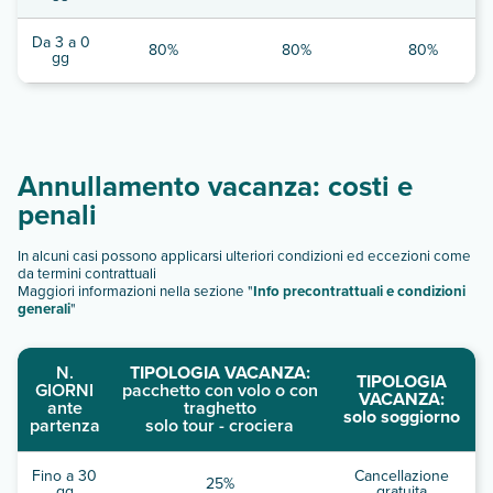
Da 3 a 0
80%
80%
80%
gg
Annullamento vacanza: costi e
penali
In alcuni casi possono applicarsi ulteriori condizioni ed eccezioni come
da termini contrattuali
Maggiori informazioni nella sezione "
Info precontrattuali e condizioni
generali
"
N.
TIPOLOGIA VACANZA:
TIPOLOGIA
GIORNI
pacchetto con volo o con
VACANZA:
ante
traghetto
solo soggiorno
partenza
solo tour - crociera
Fino a 30
Cancellazione
25%
gg
gratuita