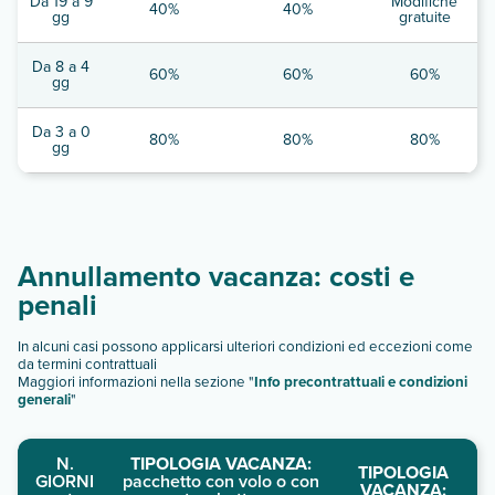
Da 19 a 9
Modifiche
40%
40%
gg
gratuite
Da 8 a 4
60%
60%
60%
gg
Da 3 a 0
80%
80%
80%
gg
Annullamento vacanza: costi e
penali
In alcuni casi possono applicarsi ulteriori condizioni ed eccezioni come
da termini contrattuali
Maggiori informazioni nella sezione "
Info precontrattuali e condizioni
generali
"
N.
TIPOLOGIA VACANZA:
TIPOLOGIA
GIORNI
pacchetto con volo o con
VACANZA: