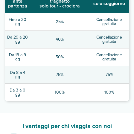
ante
traghetto
solo soggiorno
partenza
solo tour - crociera
Fino a 30
Cancellazione
25%
gg
gratuita
Da 29 a 20
Cancellazione
40%
gg
gratuita
Da 19 a 9
Cancellazione
50%
gg
gratuita
Da 8 a 4
75%
75%
gg
Da 3 a 0
100%
100%
gg
I vantaggi per chi viaggia con noi