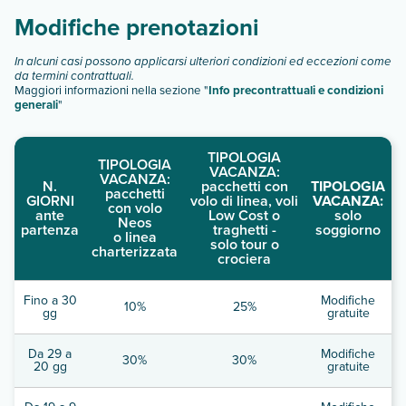
Modifiche prenotazioni
In alcuni casi possono applicarsi ulteriori condizioni ed eccezioni come
da termini contrattuali.
Maggiori informazioni nella sezione "
Info precontrattuali e condizioni
generali
"
TIPOLOGIA
TIPOLOGIA
VACANZA:
VACANZA:
N.
pacchetti con
TIPOLOGIA
pacchetti
GIORNI
volo di linea, voli
VACANZA:
con volo
ante
Low Cost o
solo
Neos
partenza
traghetti -
soggiorno
o linea
solo tour o
charterizzata
crociera
Fino a 30
Modifiche
10%
25%
gg
gratuite
Da 29 a
Modifiche
30%
30%
20 gg
gratuite