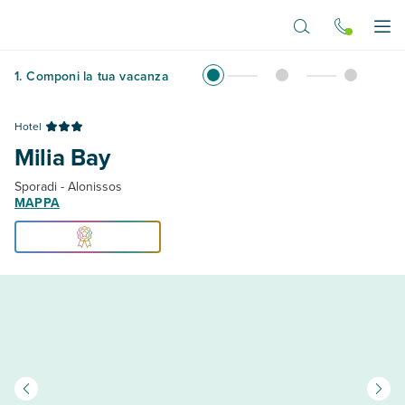
Vai al contenuto principale
Apr
1
.
Componi la tua vacanza
Hotel
Milia Bay
Sporadi - Alonissos
MAPPA