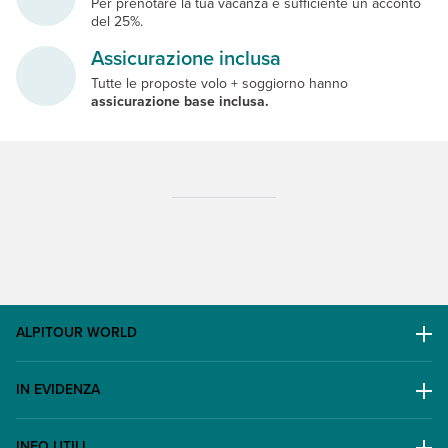
Per prenotare la tua vacanza è sufficiente un acconto
del 25%.
Assicurazione inclusa
Tutte le proposte volo + soggiorno hanno
assicurazione base inclusa.
ALPITOUR WORLD
AWARD
IN EVIDENZA
Il Gruppo
Escursioni
Lavora con noi
INFO UTILI