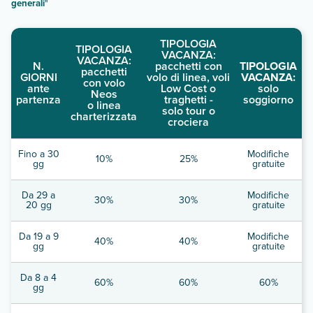
generali
"
TIPOLOGIA
TIPOLOGIA
VACANZA:
VACANZA:
N.
pacchetti con
TIPOLOGIA
pacchetti
GIORNI
volo di linea, voli
VACANZA:
con volo
ante
Low Cost o
solo
Neos
partenza
traghetti -
soggiorno
o linea
solo tour o
charterizzata
crociera
Fino a 30
Modifiche
10%
25%
gg
gratuite
Da 29 a
Modifiche
30%
30%
20 gg
gratuite
Da 19 a 9
Modifiche
40%
40%
gg
gratuite
Da 8 a 4
60%
60%
60%
gg