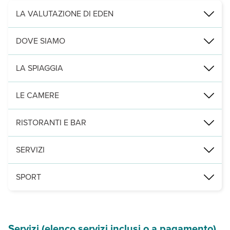
LA VALUTAZIONE DI EDEN
Per circondarsi completamente di quiete e natura
DOVE SIAMO
L’hotel è costituito da un corpo centrale collocato in posizione d
Kanapitsa, a 100 m dalla spiaggia, 7 km da Skiathos città e dal po
LA SPIAGGIA
Leggi Tutto
a 100 m, di sabbia e attrezzata con lettini e ombrelloni a pagamento
LE CAMERE
180 camere disposte in 1 edificio principale e bungalow. Ai clienti
RISTORANTI E BAR
un ristorante e una taverna in spiaggia, uno snack bar presso la p
SERVIZI
una piscina con lettini, ombrelloni e teli mare a disposizione, pa
SPORT
a pagamento, sport acquatici in spiaggia.
Servizi (elenco servizi inclusi o a pagamento)