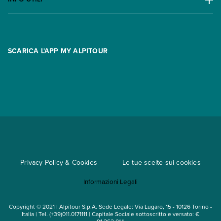
Offerte
Contatti
FAQ
Promo
Area riservata
Opzione Flexi
Racconti
SCARICA L'APP MY ALPITOUR
Assicurazioni
Condizioni generali di contratto
Partnership
App My Alpitour World
Documenti per l'espatrio
Parti e Riparti
Convenzioni
Trova un'agenzia
Viaggi di gruppo
Metodi di pagamento
Regole per viaggiare
Cataloghi
Privacy Policy & Cookies
Le tue scelte sui cookies
Mappa del sito
Informazioni Legali
Noleggio auto
Copyright © 2021 | Alpitour S.p.A. Sede Legale: Via Lugaro, 15 - 10126 Torino -
Italia | Tel. (+39)011.0171111 | Capitale Sociale sottoscritto e versato: €