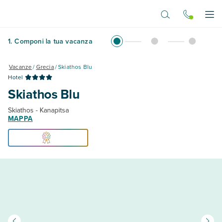
Vai al contenuto principale
Apr
1
.
Componi la tua vacanza
Vacanze
/
Grecia
/
Skiathos Blu
Hotel
Skiathos Blu
Skiathos - Kanapitsa
MAPPA