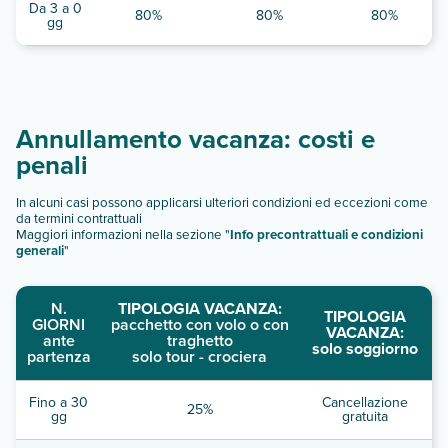
Da 3 a 0
80%
80%
80%
gg
Annullamento vacanza: costi e
penali
In alcuni casi possono applicarsi ulteriori condizioni ed eccezioni come
da termini contrattuali
Maggiori informazioni nella sezione "
Info precontrattuali e condizioni
generali
"
N.
TIPOLOGIA VACANZA:
TIPOLOGIA
GIORNI
pacchetto con volo o con
VACANZA:
ante
traghetto
solo soggiorno
partenza
solo tour - crociera
Fino a 30
Cancellazione
25%
gg
gratuita