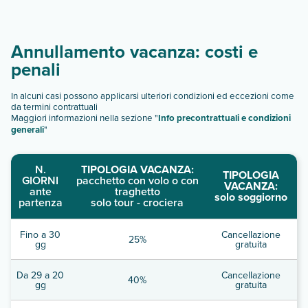
Annullamento vacanza: costi e
penali
In alcuni casi possono applicarsi ulteriori condizioni ed eccezioni come
da termini contrattuali
Maggiori informazioni nella sezione "
Info precontrattuali e condizioni
generali
"
N.
TIPOLOGIA VACANZA:
TIPOLOGIA
GIORNI
pacchetto con volo o con
VACANZA:
ante
traghetto
solo soggiorno
partenza
solo tour - crociera
Fino a 30
Cancellazione
25%
gg
gratuita
Da 29 a 20
Cancellazione
40%
gg
gratuita