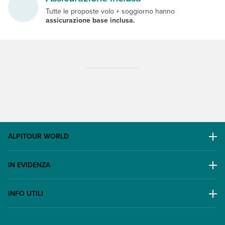
Tutte le proposte volo + soggiorno hanno
assicurazione base inclusa.
ALPITOUR WORLD
AWARD
IN EVIDENZA
Il Gruppo
Escursioni
Lavora con noi
INFO UTILI
Offerte
Contatti
FAQ
Promo