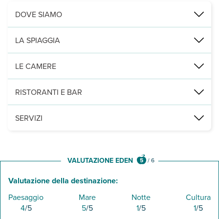
DOVE SIAMO
Koukounaries, a 700 m dalla spiaggia, 13 km da Skiathos città e dal
LA SPIAGGIA
a 700 m, di sabbia fine e chiara, attrezzata con lettini e ombrellon
LE CAMERE
36 camere (21 m²), distribuite su 3 piani, con servizi privati, asci
RISTORANTI E BAR
un ristorante e un bar presso la piscina.
SERVIZI
una piscina con lettini e ombrelloni a disposizione (teli mare non 
VALUTAZIONE EDEN
5
/
6
Valutazione della destinazione:
Paesaggio
Mare
Notte
Cultura
4
/5
5
/5
1
/5
1
/5