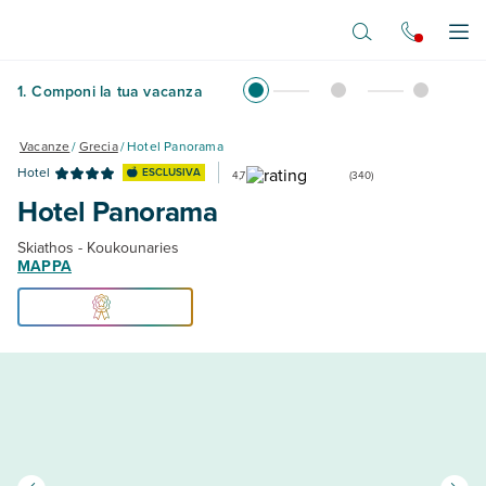
Vai al contenuto principale
Apr
1
.
Componi la tua vacanza
Vacanze
/
Grecia
/
Hotel Panorama
Hotel
ESCLUSIVA
4,7
(
340
)
Hotel Panorama
Skiathos - Koukounaries
MAPPA