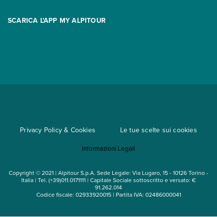
Area riservata
Opzione Flexi
Racconti
SCARICA L'APP MY ALPITOUR
Assicurazioni
Condizioni generali di contratto
Partnership
App My Alpitour World
Documenti per l'espatrio
Parti e Riparti
Convenzioni
Trova un'agenzia
Viaggi di gruppo
Metodi di pagamento
Regole per viaggiare
Cataloghi
Privacy Policy & Cookies
Le tue scelte sui cookies
Mappa del sito
Informazioni Legali
Noleggio auto
Copyright © 2021 | Alpitour S.p.A. Sede Legale: Via Lugaro, 15 - 10126 Torino -
Italia | Tel. (+39)011.0171111 | Capitale Sociale sottoscritto e versato: €
91.262.014
Codice fiscale: 02933920015 | Partita IVA: 02486000041