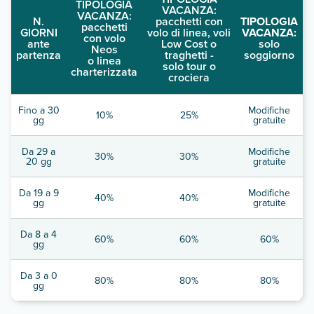
TIPOLOGIA
VACANZA:
VACANZA:
N.
pacchetti con
TIPOLOGIA
pacchetti
GIORNI
volo di linea, voli
VACANZA:
con volo
ante
Low Cost o
solo
Neos
partenza
traghetti -
soggiorno
o linea
solo tour o
charterizzata
crociera
Fino a 30
Modifiche
10%
25%
gg
gratuite
Da 29 a
Modifiche
30%
30%
20 gg
gratuite
Da 19 a 9
Modifiche
40%
40%
gg
gratuite
Da 8 a 4
60%
60%
60%
gg
Da 3 a 0
80%
80%
80%
gg