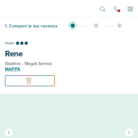
Vai al contenuto principale
Apr
1
.
Componi la tua vacanza
Hotel
Rene
Skiathos - Megali Ammos
MAPPA