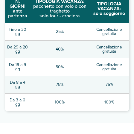
N.
TIPOLOGIA VACANZA:
TIPOLOGIA
GIORNI
pacchetto con volo o con
VACANZA:
ante
traghetto
solo soggiorno
partenza
solo tour - crociera
Fino a 30
Cancellazione
25%
gg
gratuita
Da 29 a 20
Cancellazione
40%
gg
gratuita
Da 19 a 9
Cancellazione
50%
gg
gratuita
Da 8 a 4
75%
75%
gg
Da 3 a 0
100%
100%
gg