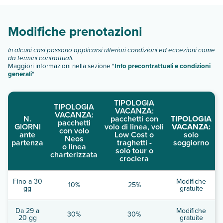
Scopri tutti i dettagli nel paragrafo dedicato "
Info e
descrizione
".
Modifiche prenotazioni
In alcuni casi possono applicarsi ulteriori condizioni ed eccezioni come
da termini contrattuali.
Maggiori informazioni nella sezione "
Info precontrattuali e condizioni
generali
"
TIPOLOGIA
TIPOLOGIA
VACANZA:
VACANZA:
N.
pacchetti con
TIPOLOGIA
pacchetti
GIORNI
volo di linea, voli
VACANZA:
con volo
ante
Low Cost o
solo
Neos
partenza
traghetti -
soggiorno
o linea
solo tour o
charterizzata
crociera
Fino a 30
Modifiche
10%
25%
gg
gratuite
Da 29 a
Modifiche
30%
30%
20 gg
gratuite