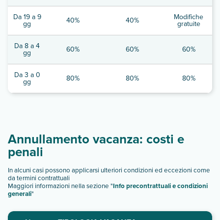
Da 19 a 9
Modifiche
40%
40%
gg
gratuite
Da 8 a 4
60%
60%
60%
gg
Da 3 a 0
80%
80%
80%
gg
Annullamento vacanza: costi e
penali
In alcuni casi possono applicarsi ulteriori condizioni ed eccezioni come
da termini contrattuali
Maggiori informazioni nella sezione "
Info precontrattuali e condizioni
generali
"