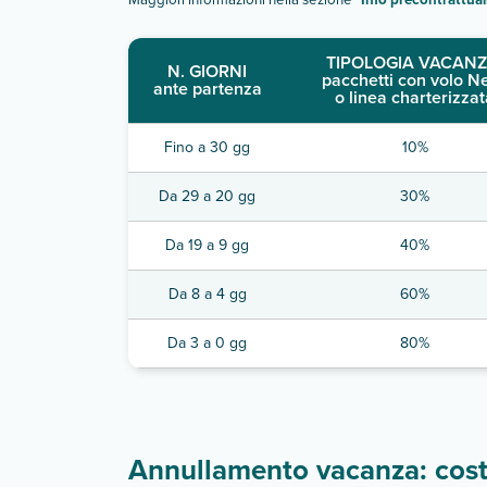
TIPOLOGIA VACANZ
N. GIORNI
pacchetti con volo N
ante partenza
o linea charterizzat
Fino a 30 gg
10%
Da 29 a 20 gg
30%
Da 19 a 9 gg
40%
Da 8 a 4 gg
60%
Da 3 a 0 gg
80%
Annullamento vacanza: costi