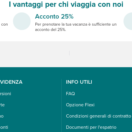
I vantaggi per chi viaggia con noi
Acconto 25%
e
con
Per prenotare la tua vacanza è sufficiente un
acconto del 25%.
EVIDENZA
INFO UTILI
rsioni
FAQ
rte
Opzione Flexi
mo
Condizioni generali di contratto
onti
Documenti per l'espatrio