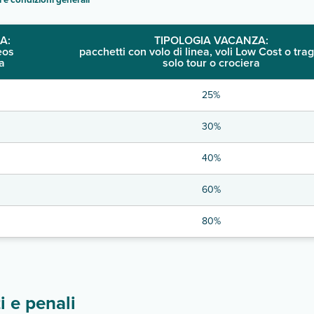
A:
TIPOLOGIA VACANZA:
eos
pacchetti con volo di linea, voli Low Cost o trag
a
solo tour o crociera
25%
30%
40%
60%
80%
 e penali