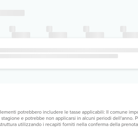
upplementi potrebbero includere le tasse applicabili: Il comune i
lla stagione e potrebbe non applicarsi in alcuni periodi dell'anno.
a struttura utilizzando i recapiti forniti nella conferma della pren
UR per sistemazione, a notte Il comune applica una tassa di soggi
so tutti i costi che ci ha comunicato la struttura. Costo colazion