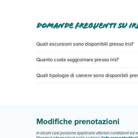
adulti e 12 EUR per i bambini (importi approssim
sono soggetti a modifiche.
In base alla normativa vigente, non si accettan
Domande frequenti su Ir
struttura utilizzando i recapiti indicati nella c
Quali escursioni sono disponibili presso Iris?
Tante sono le escursioni che potrai vivere soggi
Quanto costa soggiornare presso Iris?
prenotando un appuntamento
.
I prezzi di Iris possono variare in base a vari fat
Quali tipologie di camere sono disponibili pres
Iris dispone di diverse tipologie di camere:
Scopri tutti i dettagli nel paragrafo dedicato "
Inf
Modifiche prenotazioni
In alcuni casi possono applicarsi ulteriori condizioni ed 
Maggiori informazioni nella sezione "
Info precontrattual