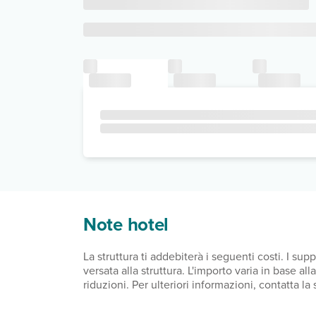
Note hotel
La struttura ti addebiterà i seguenti costi. I s
versata alla struttura. L'importo varia in base a
riduzioni. Per ulteriori informazioni, contatta l
dal giorno 1 novembre al giorno 31 marzo, 0.50 E
2.00 EUR per sistemazione, a notte Abbiamo inclu