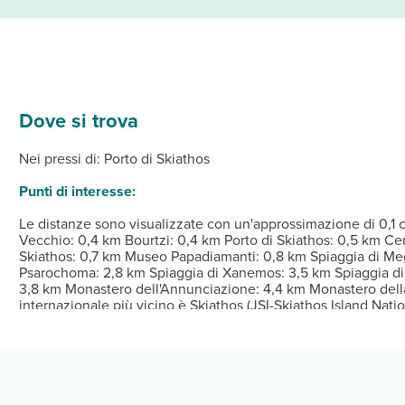
Dove si trova
onata della struttura, complete di frigorifero e TV LCD. La TV a sc
da dove ammirare il paesaggio e potrai utilizzare servizi come il 
ibile a pagamento tutti i giorni dalle ore 08:30 alle ore 10:30.
Dalle ore 15:00 Alle ore 22:00 Istruzioni per il check-in: P
Nei pressi di: Porto di Skiathos
ta di sicurezza presso la reception. Il un parcheggio gratuito è di
Punti di interesse:
Le distanze sono visualizzate con un'approssimazione di 0,1 
Vecchio: 0,4 km Bourtzi: 0,4 km Porto di Skiathos: 0,5 km Ce
Skiathos: 0,7 km Museo Papadiamanti: 0,8 km Spiaggia di Meg
Psarochoma: 2,8 km Spiaggia di Xanemos: 3,5 km Spiaggia di 
3,8 km Monastero dell'Annunciazione: 4,4 km Monastero della
internazionale più vicino è Skiathos (JSI-Skiathos Island Natio