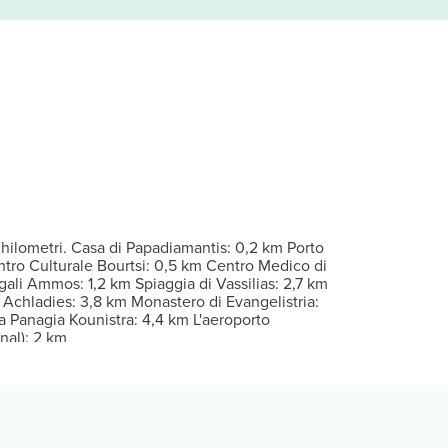
hermo piatto con canali in digitale è l'ideale per concedersi un po
Wi-Fi gratuito.
er eventuali ospiti aggiuntivi possono essere previsti supplementi, va
sponibile in loco.
chilometri. Casa di Papadiamantis: 0,2 km Porto
ntro Culturale Bourtsi: 0,5 km Centro Medico di
ali Ammos: 1,2 km Spiaggia di Vassilias: 2,7 km
Achladies: 3,8 km Monastero di Evangelistria:
 Panagia Kounistra: 4,4 km L'aeroporto
nal): 2 km