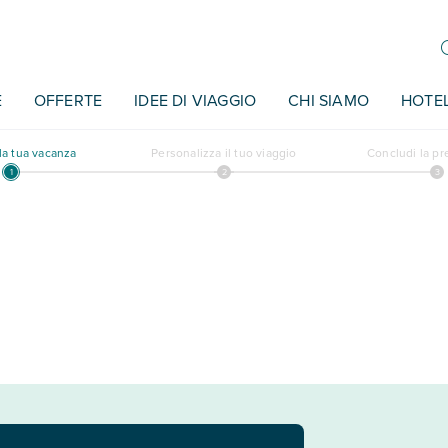
E
OFFERTE
IDEE DI VIAGGIO
CHI SIAMO
HOTE
a tua vacanza
Personalizza il tuo viaggio
Concludi la p