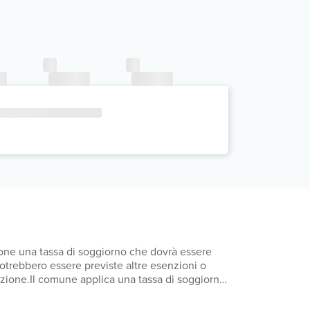
mpone una tassa di soggiorno che dovrà essere
 Potrebbero essere previste altre esenzioni o
otazione.Il comune applica una tassa di soggiorno:
orno: dal giorno 1 aprile al giorno 31 ottobre,
e a base di specialità locali: 12 EUR per gli