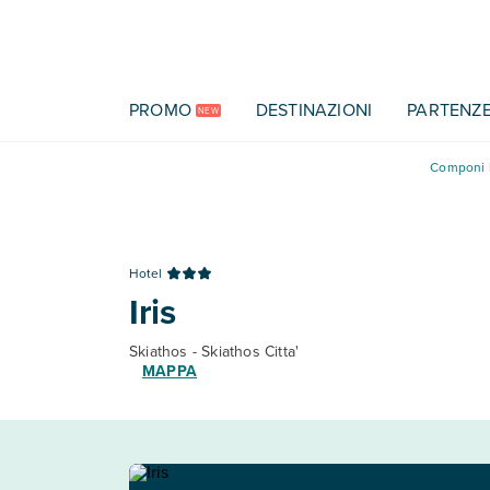
Vai al contenuto principale
PROMO
DESTINAZIONI
PARTENZ
NEW
Componi l
Hotel
Iris
Skiathos - Skiathos Citta'
MAPPA