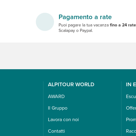
Pagamento a rate
Puoi pagare la tua vacanza
fino a 24 rat
Scalapay o Paypal.
ALPITOUR WORLD
IN 
AWARD
Escu
Il Gruppo
Offe
Lavora con noi
Pro
Contatti
Racc