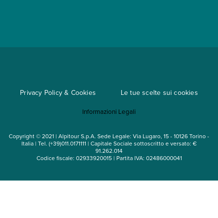
App My Alpitour World
Documenti per l'espatrio
Parti e Riparti
Convenzioni
Trova un'agenzia
Viaggi di gruppo
Metodi di pagamento
Regole per viaggiare
Cataloghi
Privacy Policy & Cookies
Le tue scelte sui cookies
Mappa del sito
Informazioni Legali
Noleggio auto
Copyright © 2021 | Alpitour S.p.A. Sede Legale: Via Lugaro, 15 - 10126 Torino -
Italia | Tel. (+39)011.0171111 | Capitale Sociale sottoscritto e versato: €
91.262.014
Codice fiscale: 02933920015 | Partita IVA: 02486000041