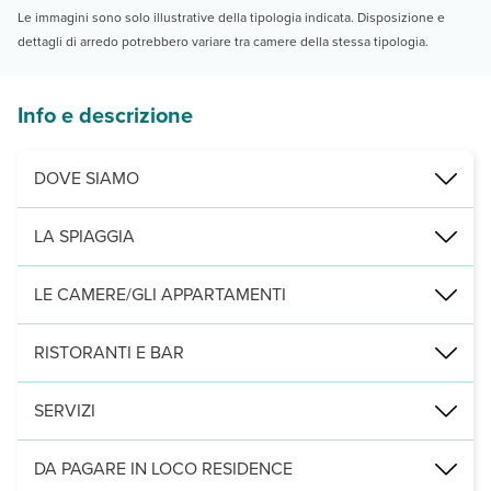
Le immagini sono solo illustrative della tipologia indicata. Disposizione e
dettagli di arredo potrebbero variare tra camere della stessa tipologia.
Info e descrizione
DOVE SIAMO
Montesilvano, sulla spiaggia, a 400 m dal centro, 500 dal centro
LA SPIAGGIA
privata, di sabbia fine e dorata, servizio spiaggia con 1 ombrellone,
LE CAMERE/GLI APPARTAMENTI
130 camere/appartamenti arredati in stile moderno, completamente ris
RISTORANTI E BAR
3 sale ristorante tutte climatizzate (l'assegnazione avverrà a discr
SERVIZI
1 piscina semi-olimpionica e 1 per bambini, con ombrelloni e lett
DA PAGARE IN LOCO RESIDENCE