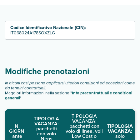
bilocale tipo b 4 persone
bilocale tipo b 5 persone
monolocale tipo a 2 persone
Codice Identificativo Nazionale (CIN):
monolocale tipo a 3 persone
IT068024A178SOXZLG
monolocale tipo a 4 persone
doppia standard
tripla standard
quadrupla standard
camera deluxe
Modifiche prenotazioni
Scopri tutti i dettagli nel paragrafo dedicato "
Info e
descrizione
".
In alcuni casi possono applicarsi ulteriori condizioni ed eccezioni come
da termini contrattuali.
Maggiori informazioni nella sezione "
Info precontrattuali e condizioni
generali
"
TIPOLOGIA
TIPOLOGIA
VACANZA:
VACANZA:
N.
pacchetti con
TIPOLOGIA
pacchetti
GIORNI
volo di linea, voli
VACANZA:
con volo
ante
Low Cost o
solo
Neos