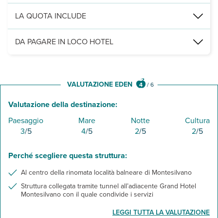
Servizi obbligatori:
tessera club a partire dai 3 anni € 45 a person
LA QUOTA INCLUDE
Leggi Tutto
per la formula residence, consumi di acqua, luce e biancheria da 
DA PAGARE IN LOCO HOTEL
Servizi obbligatori:
tessera club a partire dai 3 anni € 45 a person
Leggi Tutto
VALUTAZIONE EDEN
4
/
6
Valutazione della destinazione:
Paesaggio
Mare
Notte
Cultura
3
/5
4
/5
2
/5
2
/5
Perché scegliere questa struttura:
Al centro della rinomata località balneare di Montesilvano
Struttura collegata tramite tunnel all’adiacente Grand Hotel
Montesilvano con il quale condivide i servizi
LEGGI TUTTA LA VALUTAZIONE