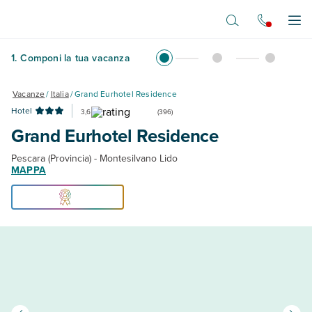
Vai al contenuto principale
Apr
1
.
Componi la tua vacanza
Vacanze
/
Italia
/
Grand Eurhotel Residence
Hotel
3,6
(
396
)
Grand Eurhotel Residence
Pescara (Provincia) - Montesilvano Lido
MAPPA