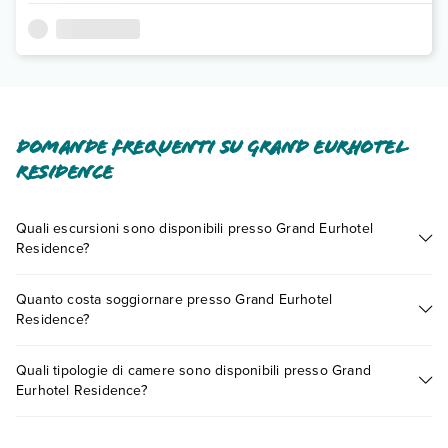
Domande frequenti su Grand Eurhotel
Residence
Quali escursioni sono disponibili presso Grand Eurhotel
Residence?
Tante sono le escursioni che potrai vivere soggiornando
Quanto costa soggiornare presso Grand Eurhotel
presso Grand Eurhotel Residence. Scoprile tutte nella
sezione
Residence?
dedicata
o contatta il call center chiamando il numero
0721.17231 o
prenotando un appuntamento
.
I prezzi di Grand Eurhotel Residence possono variare in base
Quali tipologie di camere sono disponibili presso Grand
a vari fattori (per es. date, condizioni dell'hotel, ecc). Per
Eurhotel Residence?
consultare i prezzi, compila il motore di ricerca e scegli
quando partire.
Grand Eurhotel Residence dispone di diverse tipologie di
camere: