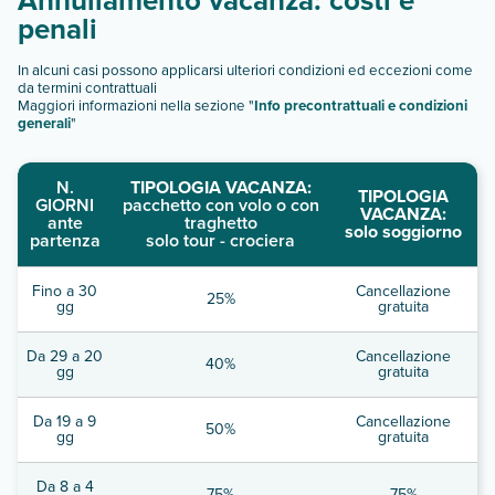
penali
In alcuni casi possono applicarsi ulteriori condizioni ed eccezioni come
da termini contrattuali
Maggiori informazioni nella sezione "
Info precontrattuali e condizioni
generali
"
N.
TIPOLOGIA VACANZA:
TIPOLOGIA
GIORNI
pacchetto con volo o con
VACANZA:
ante
traghetto
solo soggiorno
partenza
solo tour - crociera
Fino a 30
Cancellazione
25%
gg
gratuita
Da 29 a 20
Cancellazione
40%
gg
gratuita
Da 19 a 9
Cancellazione
50%
gg
gratuita
Da 8 a 4
75%
75%