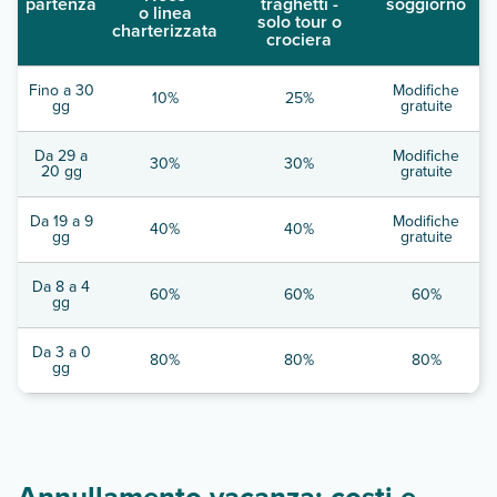
partenza
traghetti -
soggiorno
o linea
solo tour o
charterizzata
crociera
Fino a 30
Modifiche
10%
25%
gg
gratuite
Da 29 a
Modifiche
30%
30%
20 gg
gratuite
Da 19 a 9
Modifiche
40%
40%
gg
gratuite
Da 8 a 4
60%
60%
60%
gg
Da 3 a 0
80%
80%
80%
gg
Annullamento vacanza: costi e