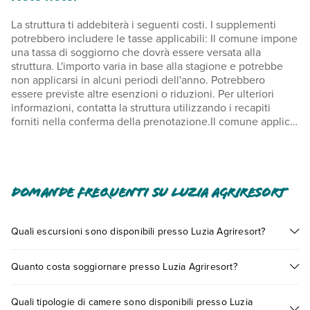
La struttura ti addebiterà i seguenti costi. I supplementi
potrebbero includere le tasse applicabili: Il comune impone
una tassa di soggiorno che dovrà essere versata alla
struttura. L'importo varia in base alla stagione e potrebbe
non applicarsi in alcuni periodi dell'anno. Potrebbero
essere previste altre esenzioni o riduzioni. Per ulteriori
informazioni, contatta la struttura utilizzando i recapiti
forniti nella conferma della prenotazione.Il comune applica
una tassa di soggiorno: dal giorno 1 novembre al giorno 31
marzo, 0.00 EUR a persona, a notte. La tassa non è dovuta
per i minori di 14 anni. Il comune impone una tassa di
soggiorno: dal giorno 1 aprile al giorno 31 ottobre, 3.00 EUR
a persona, a notte. Questa tassa non si applica agli ospiti
Domande frequenti su Luzia Agriresort
con meno di 14 anni. Abbiamo incluso tutti i costi che ci ha
comunicato la struttura. Questa struttura richiede il
pagamento in loco dei seguenti supplementi obbligatori
Quali escursioni sono disponibili presso Luzia Agriresort?
per le pulizie, a soggiorno: 30 EUR per il Monolocale, vista
Tante sono le escursioni che potrai vivere soggiornando
giardino e il Monolocale, vista mare; 45 EUR per
Quanto costa soggiornare presso Luzia Agriresort?
presso Luzia Agriresort. Scoprile tutte nella
sezione dedicata
l'Appartamento, 1 camera da letto. Costo colazione a buffet:
o contatta il call center chiamando il numero 0721.17231 o
8 EUR per gli adulti e 5 EUR per i bambini (importi
I prezzi di Luzia Agriresort possono variare in base a vari
prenotando un appuntamento
.
approssimativi).Navetta per l'aeroporto: 100 EUR per
Quali tipologie di camere sono disponibili presso Luzia
fattori (per es. date, condizioni dell'hotel, ecc). Per consultare i