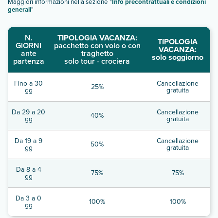
Maggiori informazioni nella sezione "
Info precontrattuali e condizioni
generali
"
N.
TIPOLOGIA VACANZA:
TIPOLOGIA
GIORNI
pacchetto con volo o con
VACANZA:
ante
traghetto
solo soggiorno
partenza
solo tour - crociera
Fino a 30
Cancellazione
25%
gg
gratuita
Da 29 a 20
Cancellazione
40%
gg
gratuita
Da 19 a 9
Cancellazione
50%
gg
gratuita
Da 8 a 4
75%
75%
gg
Da 3 a 0
100%
100%
gg