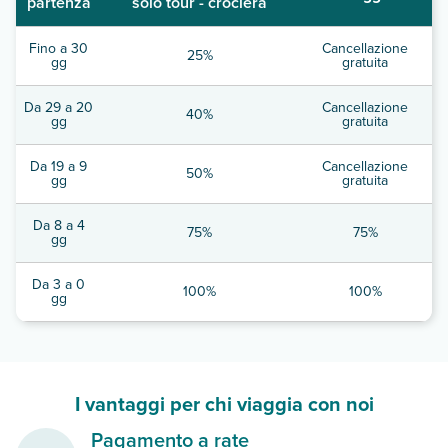
partenza
solo tour - crociera
Fino a 30
Cancellazione
25%
gg
gratuita
Da 29 a 20
Cancellazione
40%
gg
gratuita
Da 19 a 9
Cancellazione
50%
gg
gratuita
Da 8 a 4
75%
75%
gg
Da 3 a 0
100%
100%
gg
I vantaggi per chi viaggia con noi
Pagamento a rate