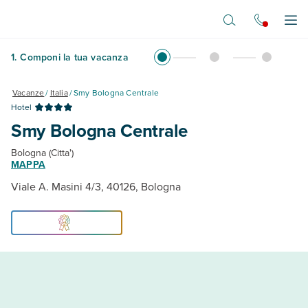
Vai al contenuto principale
Apr
1
.
Componi la tua vacanza
Vacanze
/
Italia
/
Smy Bologna Centrale
Hotel
Smy Bologna Centrale
Bologna (Citta')
MAPPA
Viale A. Masini 4/3, 40126, Bologna