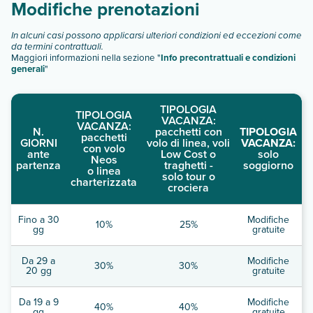
Modifiche prenotazioni
In alcuni casi possono applicarsi ulteriori condizioni ed eccezioni come
da termini contrattuali.
Maggiori informazioni nella sezione "
Info precontrattuali e condizioni
generali
"
TIPOLOGIA
TIPOLOGIA
VACANZA:
VACANZA:
N.
pacchetti con
TIPOLOGIA
pacchetti
GIORNI
volo di linea, voli
VACANZA:
con volo
ante
Low Cost o
solo
Neos
partenza
traghetti -
soggiorno
o linea
solo tour o
charterizzata
crociera
Fino a 30
Modifiche
10%
25%
gg
gratuite
Da 29 a
Modifiche
30%
30%
20 gg
gratuite
Da 19 a 9
Modifiche
40%
40%
gg
gratuite