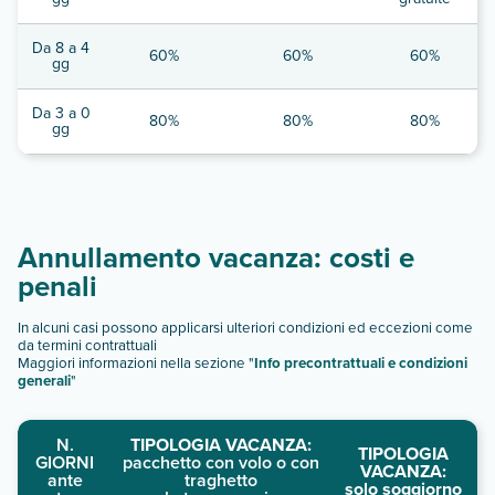
Da 8 a 4
60%
60%
60%
gg
Da 3 a 0
80%
80%
80%
gg
Annullamento vacanza: costi e
penali
In alcuni casi possono applicarsi ulteriori condizioni ed eccezioni come
da termini contrattuali
Maggiori informazioni nella sezione "
Info precontrattuali e condizioni
generali
"
N.
TIPOLOGIA VACANZA:
TIPOLOGIA
GIORNI
pacchetto con volo o con
VACANZA:
ante
traghetto
solo soggiorno