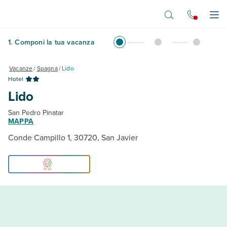
Vai al contenuto principale
Apr
1
.
Componi la tua vacanza
Vacanze
/
Spagna
/
Lido
Hotel
Lido
San Pedro Pinatar
MAPPA
Conde Campillo 1, 30720, San Javier