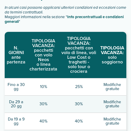
In alcuni casi possono applicarsi ulteriori condizioni ed eccezioni come
da termini contrattuali.
Maggiori informazioni nella sezione "
Info precontrattuali e condizioni
generali
"
TIPOLOGIA
TIPOLOGIA
VACANZA:
VACANZA:
N.
pacchetti con
TIPOLOGIA
pacchetti
GIORNI
volo di linea, voli
VACANZA:
con volo
ante
Low Cost o
solo
Neos
partenza
traghetti -
soggiorno
o linea
solo tour o
charterizzata
crociera
Fino a 30
Modifiche
10%
25%
gg
gratuite
Da 29 a
Modifiche
30%
30%
20 gg
gratuite
Da 19 a 9
Modifiche
40%
40%
gg
gratuite