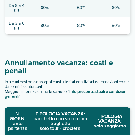
Da 8 a 4
60%
60%
60%
gg
Da 3 a 0
80%
80%
80%
gg
Annullamento vacanza: costi e
penali
In alcuni casi possono applicarsi ulteriori condizioni ed eccezioni come
da termini contrattuali
Maggiori informazioni nella sezione "
Info precontrattuali e condizioni
generali
"
N.
TIPOLOGIA VACANZA:
TIPOLOGIA
GIORNI
pacchetto con volo o con
VACANZA:
ante
traghetto
solo soggiorno
partenza
solo tour - crociera