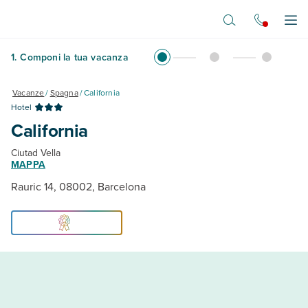
Vai al contenuto principale
Apr
1
.
Componi la tua vacanza
Vacanze
/
Spagna
/
California
Hotel
California
Ciutad Vella
MAPPA
Rauric 14, 08002, Barcelona