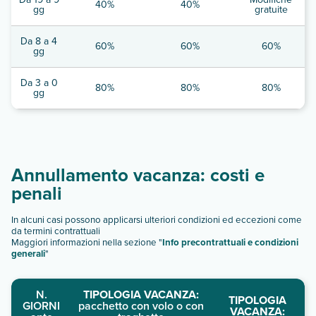
40%
40%
gg
gratuite
Da 8 a 4
60%
60%
60%
gg
Da 3 a 0
80%
80%
80%
gg
Annullamento vacanza: costi e
penali
In alcuni casi possono applicarsi ulteriori condizioni ed eccezioni come
da termini contrattuali
Maggiori informazioni nella sezione "
Info precontrattuali e condizioni
generali
"
N.
TIPOLOGIA VACANZA:
TIPOLOGIA
GIORNI
pacchetto con volo o con
VACANZA: