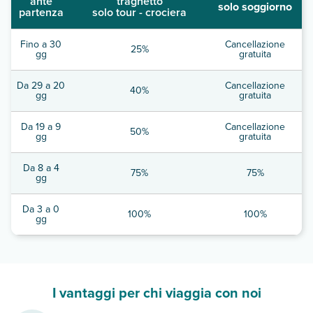
ante
traghetto
solo soggiorno
partenza
solo tour - crociera
Fino a 30
Cancellazione
25%
gg
gratuita
Da 29 a 20
Cancellazione
40%
gg
gratuita
Da 19 a 9
Cancellazione
50%
gg
gratuita
Da 8 a 4
75%
75%
gg
Da 3 a 0
100%
100%
gg
I vantaggi per chi viaggia con noi