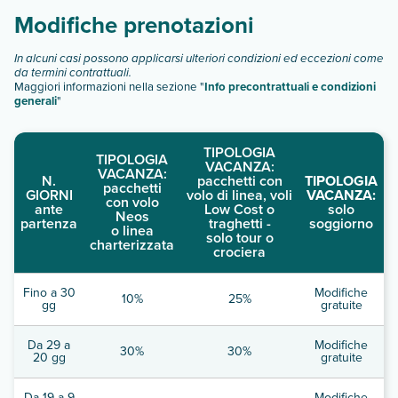
Modifiche prenotazioni
In alcuni casi possono applicarsi ulteriori condizioni ed eccezioni come
da termini contrattuali.
Maggiori informazioni nella sezione "
Info precontrattuali e condizioni
generali
"
TIPOLOGIA
TIPOLOGIA
VACANZA:
VACANZA:
N.
pacchetti con
TIPOLOGIA
pacchetti
GIORNI
volo di linea, voli
VACANZA:
con volo
ante
Low Cost o
solo
Neos
partenza
traghetti -
soggiorno
o linea
solo tour o
charterizzata
crociera
Fino a 30
Modifiche
10%
25%
gg
gratuite
Da 29 a
Modifiche
30%
30%
20 gg
gratuite
Da 19 a 9
Modifiche