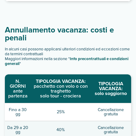
Annullamento vacanza: costi e
penali
In alcuni casi possono applicarsi ulteriori condizioni ed eccezioni come
da termini contrattuali
Maggiori informazioni nella sezione "
Info precontrattuali e condizioni
generali
"
N.
TIPOLOGIA VACANZA:
TIPOLOGIA
GIORNI
pacchetto con volo o con
VACANZA:
ante
traghetto
solo soggiorno
partenza
solo tour - crociera
Fino a 30
Cancellazione
25%
gg
gratuita
Da 29 a 20
Cancellazione
40%
gg
gratuita