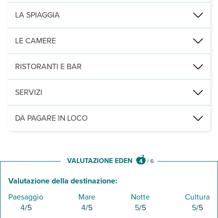
Senigallia, fronte mare, 500 m dal centro, 700 dalla stazione di S
LA SPIAGGIA
di sabbia. Servizio spiaggia con 1 ombrellone e 2 sdraio o lettini in
LE CAMERE
58, con servizi privati con asciugacapelli, cassetta di sicurezza,
RISTORANTI E BAR
ristorante principale e sala colazione al 4° piano con vista mare; 
SERVIZI
sala tv, postazione internet, reception 24h, connessione wi-fi anc
DA PAGARE IN LOCO
Servizi obbligatori:
forfait infant fino a 1 anno € 15 al giorno, d
Leggi Tutto
VALUTAZIONE EDEN
4
/
6
Valutazione della destinazione:
Paesaggio
Mare
Notte
Cultura
4
/5
4
/5
5
/5
5
/5