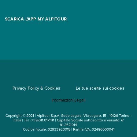
Promo
Area riservata
Opzione Flexi
Racconti
SCARICA L'APP MY ALPITOUR
Assicurazioni
Condizioni generali di contratto
Partnership
App My Alpitour World
Documenti per l'espatrio
Parti e Riparti
Convenzioni
Trova un'agenzia
Viaggi di gruppo
Metodi di pagamento
Regole per viaggiare
Cataloghi
Privacy Policy & Cookies
Le tue scelte sui cookies
Mappa del sito
Informazioni Legali
Noleggio auto
Copyright © 2021 | Alpitour S.p.A. Sede Legale: Via Lugaro, 15 - 10126 Torino -
Italia | Tel. (+39)011.0171111 | Capitale Sociale sottoscritto e versato: €
91.262.014
Codice fiscale: 02933920015 | Partita IVA: 02486000041