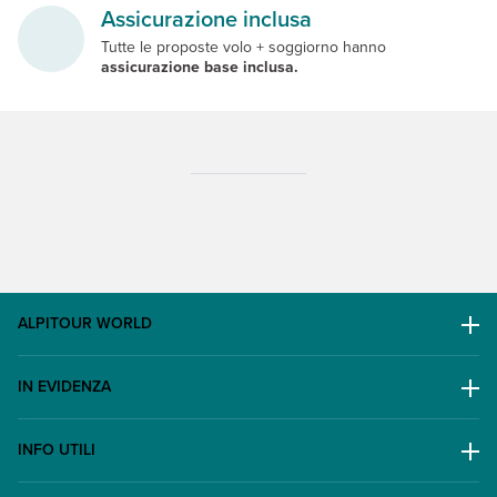
Assicurazione inclusa
Tutte le proposte volo + soggiorno hanno
assicurazione base inclusa.
ALPITOUR WORLD
AWARD
IN EVIDENZA
Il Gruppo
Escursioni
Lavora con noi
INFO UTILI
Offerte
Contatti
FAQ