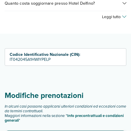
prenotando un appuntamento
.
Quanto costa soggiornare presso Hotel Delfino?
pagamento, tra cui: babysitter, seggiolone, scaldabiberon,
biberoneria.
I prezzi di Hotel Delfino possono variare in base a vari fattori
Scopri maggiori dettagli nel paragrafo dedicato "
Info e
Leggi tutto
(per es. date, condizioni dell'hotel, ecc). Per consultare i
descrizione
".
prezzi, compila il motore di ricerca e scegli quando partire.
Codice Identificativo Nazionale (CIN):
IT042045A1HWIYPELP
Modifiche prenotazioni
In alcuni casi possono applicarsi ulteriori condizioni ed eccezioni come
da termini contrattuali.
Maggiori informazioni nella sezione "
Info precontrattuali e condizioni
generali
"