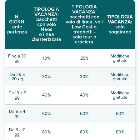
TIPOLOGIA
TIPOLOGIA
VACANZA:
VACANZA:
N.
pacchetti con
TIPOLOGIA
pacchetti
GIORNI
volo di linea, voli
VACANZA:
con volo
ante
Low Cost o
solo
Neos
partenza
traghetti -
soggiorno
o linea
solo tour o
charterizzata
crociera
Fino a 30
Modifiche
10%
25%
gg
gratuite
Da 29 a
Modifiche
30%
30%
20 gg
gratuite
Da 19 a 9
Modifiche
40%
40%
gg
gratuite
Da 8 a 4
60%
60%
60%
gg
Da 3 a 0
80%
80%
80%
gg