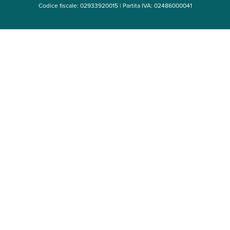
Codice fiscale: 02933920015 | Partita IVA: 02486000041