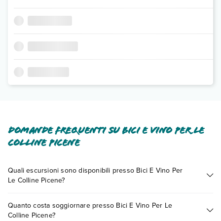
Domande frequenti su Bici E Vino Per Le
Colline Picene
Quali escursioni sono disponibili presso Bici E Vino Per
Le Colline Picene?
Tante sono le escursioni che potrai vivere soggiornando
Quanto costa soggiornare presso Bici E Vino Per Le
presso Bici E Vino Per Le Colline Picene. Scoprile tutte nella
Colline Picene?
sezione dedicata
o contatta il call center chiamando il numero