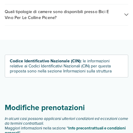
0721.17231 o
prenotando un appuntamento
.
I prezzi di Bici E Vino Per Le Colline Picene possono variare in
Quali tipologie di camere sono disponibili presso Bici E
base a vari fattori (per es. date, condizioni dell'hotel, ecc). Per
Vino Per Le Colline Picene?
consultare i prezzi, compila il motore di ricerca e scegli
quando partire.
Bici E Vino Per Le Colline Picene dispone di diverse tipologie
di camere:
camera doppia
Scopri tutti i dettagli nel paragrafo dedicato "
Info e
descrizione
".
Codice Identificativo Nazionale (CIN):
le informazioni
relative ai Codici Identificativi Nazionali (CIN) per questa
proposta sono nella sezione Informazioni sulla struttura
Modifiche prenotazioni
In alcuni casi possono applicarsi ulteriori condizioni ed eccezioni come
da termini contrattuali.
Maggiori informazioni nella sezione "
Info precontrattuali e condizioni
generali
"