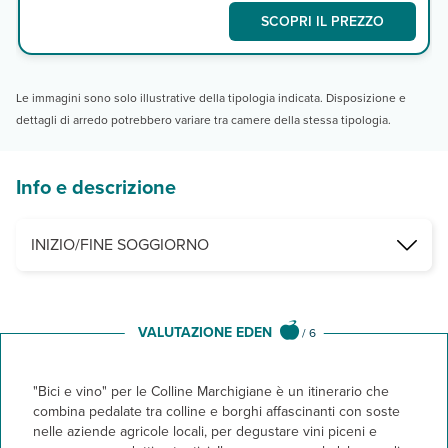
SCOPRI IL PREZZO
Le immagini sono solo illustrative della tipologia indicata. Disposizione e
dettagli di arredo potrebbero variare tra camere della stessa tipologia.
Info e descrizione
INIZIO/FINE SOGGIORNO
Giorni di partenza stabiliti: 25/04, 6/10, 13/10, 31/10
Altri giorni su richiesta
VALUTAZIONE EDEN
/
6
"Bici e vino" per le Colline Marchigiane è un itinerario che
combina pedalate tra colline e borghi affascinanti con soste
nelle aziende agricole locali, per degustare vini piceni e