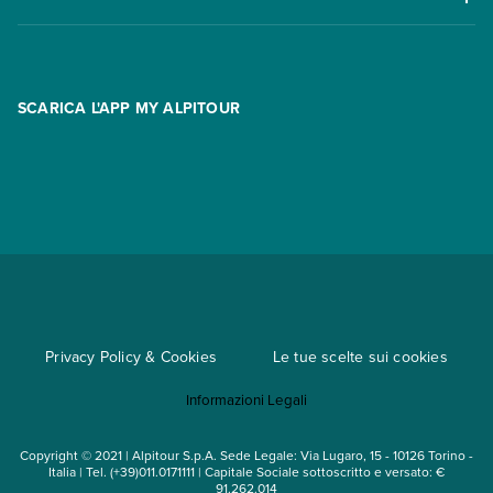
Offerte
Contatti
FAQ
Promo
Area riservata
Opzione Flexi
Racconti
SCARICA L'APP MY ALPITOUR
Assicurazioni
Condizioni generali di contratto
Partnership
App My Alpitour World
Documenti per l'espatrio
Parti e Riparti
Convenzioni
Trova un'agenzia
Viaggi di gruppo
Metodi di pagamento
Regole per viaggiare
Cataloghi
Privacy Policy & Cookies
Le tue scelte sui cookies
Mappa del sito
Informazioni Legali
Noleggio auto
Copyright © 2021 | Alpitour S.p.A. Sede Legale: Via Lugaro, 15 - 10126 Torino -
Italia | Tel. (+39)011.0171111 | Capitale Sociale sottoscritto e versato: €
91.262.014