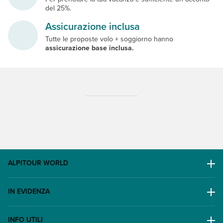
del 25%.
Assicurazione inclusa
Tutte le proposte volo + soggiorno hanno
assicurazione base inclusa.
ALPITOUR WORLD
AWARD
IN EVIDENZA
Il Gruppo
Escursioni
Lavora con noi
INFO UTILI