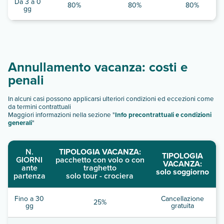
Da 3 a 0
80%
80%
80%
gg
Annullamento vacanza: costi e
penali
In alcuni casi possono applicarsi ulteriori condizioni ed eccezioni come
da termini contrattuali
Maggiori informazioni nella sezione "
Info precontrattuali e condizioni
generali
"
N.
TIPOLOGIA VACANZA:
TIPOLOGIA
GIORNI
pacchetto con volo o con
VACANZA:
ante
traghetto
solo soggiorno
partenza
solo tour - crociera
Fino a 30
Cancellazione
25%
gg
gratuita