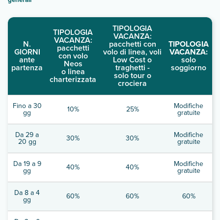
TIPOLOGIA
TIPOLOGIA
VACANZA:
VACANZA:
N.
pacchetti con
TIPOLOGIA
pacchetti
GIORNI
volo di linea, voli
VACANZA:
con volo
ante
Low Cost o
solo
Neos
partenza
traghetti -
soggiorno
o linea
solo tour o
charterizzata
crociera
Fino a 30
Modifiche
10%
25%
gg
gratuite
Da 29 a
Modifiche
30%
30%
20 gg
gratuite
Da 19 a 9
Modifiche
40%
40%
gg
gratuite
Da 8 a 4
60%
60%
60%
gg