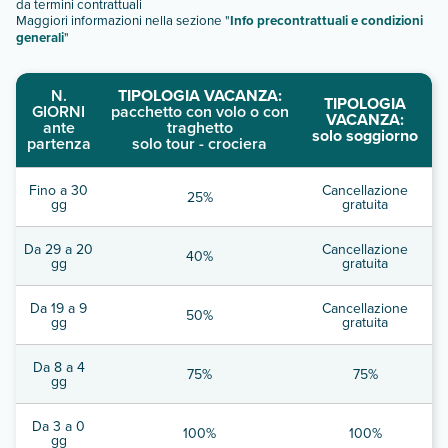
da termini contrattuali
Maggiori informazioni nella sezione "
Info precontrattuali e condizioni
generali
"
N.
TIPOLOGIA VACANZA:
TIPOLOGIA
GIORNI
pacchetto con volo o con
VACANZA:
ante
traghetto
solo soggiorno
partenza
solo tour - crociera
Fino a 30
Cancellazione
25%
gg
gratuita
Da 29 a 20
Cancellazione
40%
gg
gratuita
Da 19 a 9
Cancellazione
50%
gg
gratuita
Da 8 a 4
75%
75%
gg
Da 3 a 0
100%
100%
gg