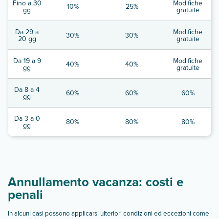
Fino a 30
Modifiche
10%
25%
gg
gratuite
Da 29 a
Modifiche
30%
30%
20 gg
gratuite
Da 19 a 9
Modifiche
40%
40%
gg
gratuite
Da 8 a 4
60%
60%
60%
gg
Da 3 a 0
80%
80%
80%
gg
Annullamento vacanza: costi e
penali
In alcuni casi possono applicarsi ulteriori condizioni ed eccezioni come