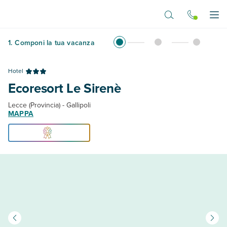
Vai al contenuto principale
Apr
1
.
Componi la tua vacanza
Hotel
Ecoresort Le Sirenè
Lecce (Provincia) - Gallipoli
MAPPA