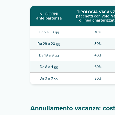
TIPOLOGIA VACANZ
N. GIORNI
pacchetti con volo N
ante partenza
o linea charterizzat
Fino a 30 gg
10%
Da 29 a 20 gg
30%
Da 19 a 9 gg
40%
Da 8 a 4 gg
60%
Da 3 a 0 gg
80%
Annullamento vacanza: costi