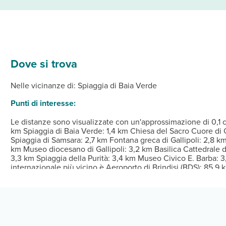
Dove si trova
le 21 camere della struttura, dotate di aria condizionata e angolo
 2 piani in 2 edifici e tra i servizi offre un parcheggio gratuito 
Dalle ore 17:00 Alle ore 20:00 Istruzioni per il check-in: 
Nelle vicinanze di: Spiaggia di Baia Verde
archeggio (a pagamento) è disponibile in loco.
Punti di interesse:
Le distanze sono visualizzate con un'approssimazione di 0,1 c
km Spiaggia di Baia Verde: 1,4 km Chiesa del Sacro Cuore di 
Spiaggia di Samsara: 2,7 km Fontana greca di Gallipoli: 2,8 km C
km Museo diocesano di Gallipoli: 3,2 km Basilica Cattedrale di
3,3 km Spiaggia della Purità: 3,4 km Museo Civico E. Barba: 3
internazionale più vicino è Aeroporto di Brindisi (BDS): 85,9 