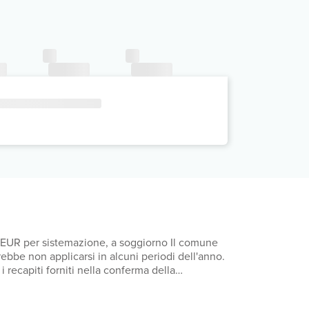
50 EUR per sistemazione, a soggiorno Il comune
rebbe non applicarsi in alcuni periodi dell'anno.
i recapiti forniti nella conferma della
ona, a notte, fino a 7 notti. La tassa non è
 1.00 EUR a persona, a notte, fino a un massimo