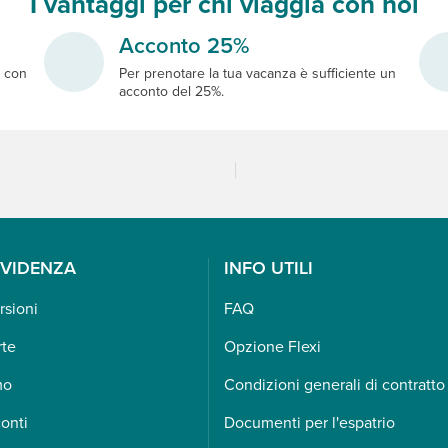
I vantaggi per chi viaggia con noi
Acconto 25%
e
con
Per prenotare la tua vacanza è sufficiente un
acconto del 25%.
EVIDENZA
INFO UTILI
rsioni
FAQ
rte
Opzione Flexi
mo
Condizioni generali di contratto
onti
Documenti per l'espatrio