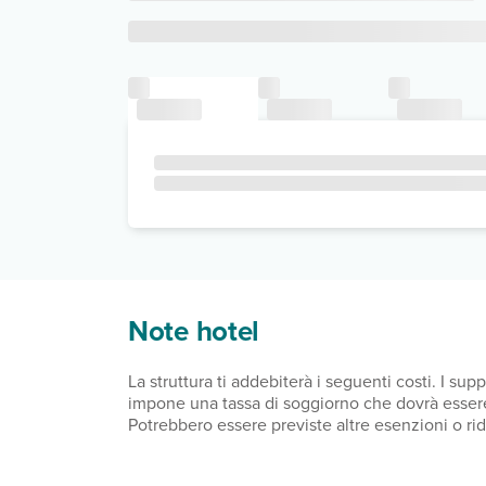
Note hotel
La struttura ti addebiterà i seguenti costi. I 
impone una tassa di soggiorno che dovrà essere v
Potrebbero essere previste altre esenzioni o riduz
prenotazione.Il comune applica una tassa di sog
dovuta per i minori di 16 anni. Il comune applic