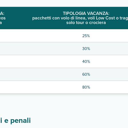
A:
TIPOLOGIA VACANZA:
eos
pacchetti con volo di linea, voli Low Cost o trag
a
solo tour o crociera
25%
30%
40%
60%
80%
 e penali