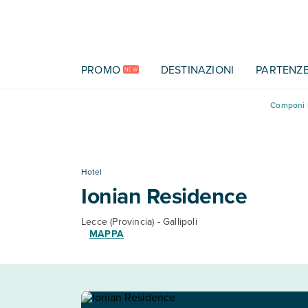
Vai al contenuto principale
PROMO
DESTINAZIONI
PARTENZ
NEW
Componi l
Hotel
Ionian Residence
Lecce (Provincia) - Gallipoli
MAPPA