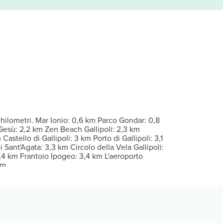
 cottura con frigorifero con congelatore e forno. Le camere sono d
nelle vicinanze.
Per eventuali ospiti aggiuntivi possono essere previsti supplementi, 
hilometri. Mar Ionio: 0,6 km Parco Gondar: 0,8
Gesù: 2,2 km Zen Beach Gallipoli: 2,3 km
astello di Gallipoli: 3 km Porto di Gallipoli: 3,1
 Sant'Agata: 3,3 km Circolo della Vela Gallipoli:
,4 km Frantoio Ipogeo: 3,4 km L'aeroporto
km