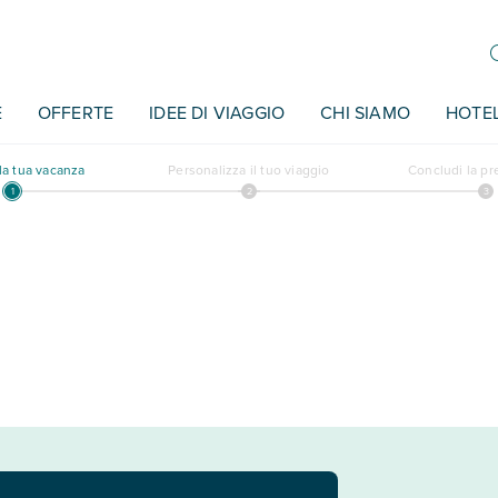
E
OFFERTE
IDEE DI VIAGGIO
CHI SIAMO
HOTE
a tua vacanza
Personalizza il tuo viaggio
Concludi la p