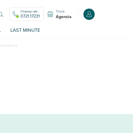
Trova
Chiamaci allo
Accedi o registrati all
0721.17231
Agenzia
L
LAST MINUTE
renotazione