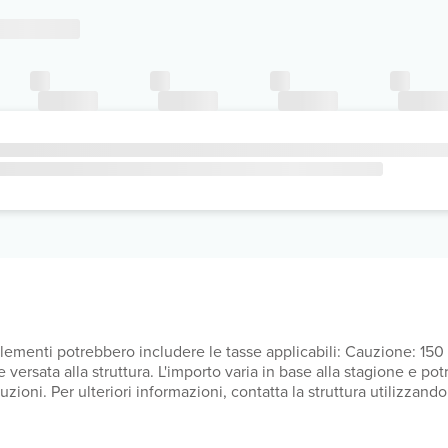
supplementi potrebbero includere le tasse applicabili: Cauzione: 1
ersata alla struttura. L'importo varia in base alla stagione e pot
ioni. Per ulteriori informazioni, contatta la struttura utilizzando 
giorno: dal giorno 1 novembre al giorno 31 marzo, 0.00 EUR a pers
a una tassa di soggiorno: dal giorno 1 aprile al giorno 31 ottobre,