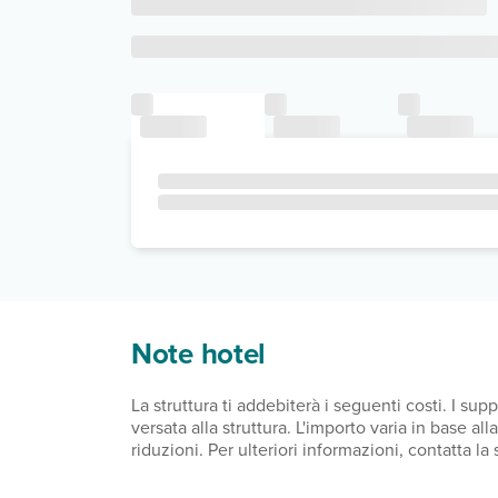
Note hotel
La struttura ti addebiterà i seguenti costi. I s
versata alla struttura. L'importo varia in base a
riduzioni. Per ulteriori informazioni, contatta l
dal giorno 1 novembre al giorno 31 marzo, 0.00 E
di soggiorno: dal giorno 1 aprile al giorno 31 ot