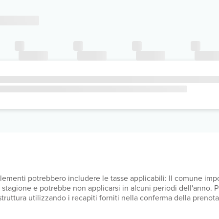
upplementi potrebbero includere le tasse applicabili: Il comune i
lla stagione e potrebbe non applicarsi in alcuni periodi dell'anno.
a struttura utilizzando i recapiti forniti nella conferma della pren
UR a persona, a notte, fino a 7 notti. La tassa non è dovuta per i
tobre, 1.00 EUR a persona, a notte, fino a un massimo di 7 notti. 