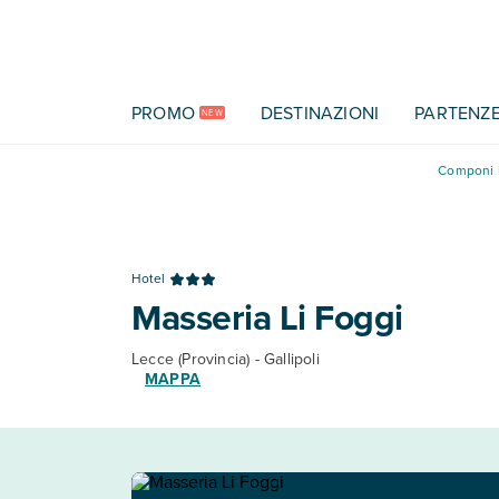
Vai al contenuto principale
PROMO
DESTINAZIONI
PARTENZ
NEW
Componi l
Hotel
Masseria Li Foggi
Lecce (Provincia) - Gallipoli
MAPPA