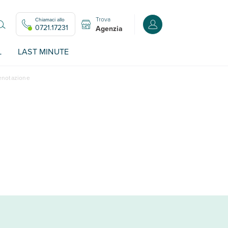
Trova
Chiamaci allo
Accedi o registrati all
0721.17231
Agenzia
L
LAST MINUTE
renotazione