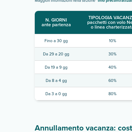
Maggiori informazioni nella sezione "
Info precontrattual
TIPOLOGIA VACANZ
N. GIORNI
pacchetti con volo N
ante partenza
o linea charterizzat
Fino a 30 gg
10%
Da 29 a 20 gg
30%
Da 19 a 9 gg
40%
Da 8 a 4 gg
60%
Da 3 a 0 gg
80%
Annullamento vacanza: costi