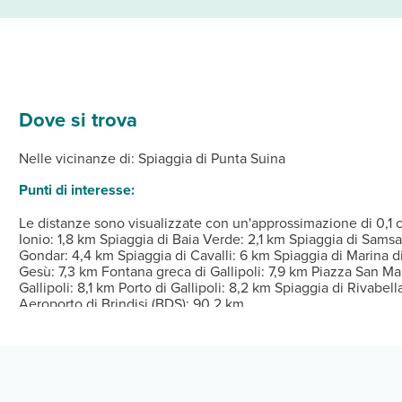
Dove si trova
 complete di minibar e TV a schermo piatto. Grazie ad un comodo le
amma di servizi ricreativi, che includono i corsi di cucina e una p
'ampia scelta di snack al bar/caffetteria. Potrai anche scegliere di
Dalle ore 15:30 Alle ore 20:30 Istruzioni per il check-in: P
Nelle vicinanze di: Spiaggia di Punta Suina
deria e lavaggio a secco, deposito bagagli e un servizio lavanderia
Punti di interesse:
Le distanze sono visualizzate con un'approssimazione di 0,1 c
Ionio: 1,8 km Spiaggia di Baia Verde: 2,1 km Spiaggia di Sams
Gondar: 4,4 km Spiaggia di Cavalli: 6 km Spiaggia di Marina 
Gesù: 7,3 km Fontana greca di Gallipoli: 7,9 km Piazza San Ma
Gallipoli: 8,1 km Porto di Gallipoli: 8,2 km Spiaggia di Rivabel
Aeroporto di Brindisi (BDS): 90,2 km