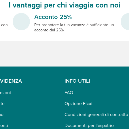
I vantaggi per chi viaggia con noi
Acconto 25%
e
con
Per prenotare la tua vacanza è sufficiente un
acconto del 25%.
EVIDENZA
INFO UTILI
rsioni
FAQ
rte
Opzione Flexi
mo
Condizioni generali di contratto
onti
Documenti per l'espatrio