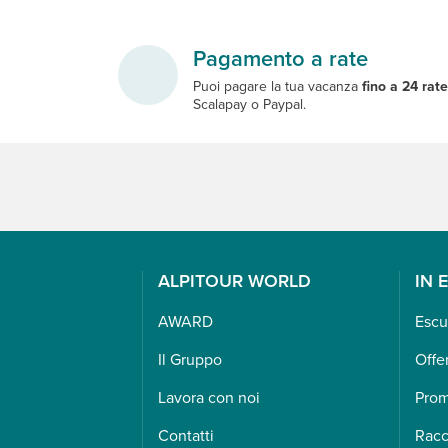
Pagamento a rate
Puoi pagare la tua vacanza
fino a 24 rat
Scalapay o Paypal.
ALPITOUR WORLD
IN 
AWARD
Escu
Il Gruppo
Offe
Lavora con noi
Pro
Contatti
Racc