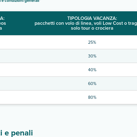
i e condizioni generali
"
A:
TIPOLOGIA VACANZA:
eos
pacchetti con volo di linea, voli Low Cost o trag
a
solo tour o crociera
25%
30%
40%
60%
80%
 e penali