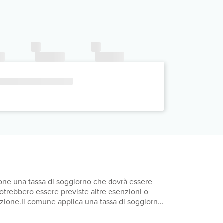
mpone una tassa di soggiorno che dovrà essere
 Potrebbero essere previste altre esenzioni o
otazione.Il comune applica una tassa di soggiorno:
 minori di 16 anni. Il comune applica una tassa
Questa tassa non si applica agli ospiti con meno