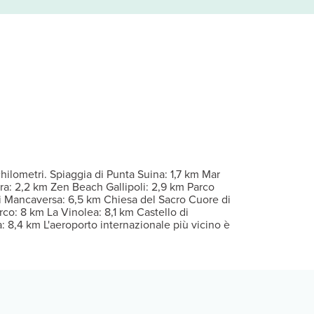
tto con copriletto in piuma e biancheria da letto di alta qualità d
iscina stagionale all'aperto. Questo affittacamere propone, inoltre
 restare nella tua stanza e richiedere il servizio in camera con or
er eventuali ospiti aggiuntivi possono essere previsti supplementi, 
. Gli ospiti avranno a disposizione una navetta da e per l'aeropor
hilometri. Spiaggia di Punta Suina: 1,7 km Mar
ara: 2,2 km Zen Beach Gallipoli: 2,9 km Parco
di Mancaversa: 6,5 km Chiesa del Sacro Cuore di
rco: 8 km La Vinolea: 8,1 km Castello di
la: 8,4 km L'aeroporto internazionale più vicino è