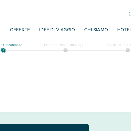
E
OFFERTE
IDEE DI VIAGGIO
CHI SIAMO
HOTE
a tua vacanza
Personalizza il tuo viaggio
Concludi la p