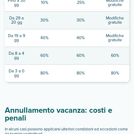
Fino a 30
Modifiche
10%
25%
gg
gratuite
Da 29 a
Modifiche
30%
30%
20 gg
gratuite
Da 19 a 9
Modifiche
40%
40%
gg
gratuite
Da 8 a 4
60%
60%
60%
gg
Da 3 a 0
80%
80%
80%
gg
Annullamento vacanza: costi e
penali
In alcuni casi possono applicarsi ulteriori condizioni ed eccezioni come
da termini contrattuali