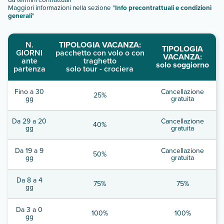
Maggiori informazioni nella sezione "
Info precontrattuali e condizioni
generali
"
N.
TIPOLOGIA VACANZA:
TIPOLOGIA
GIORNI
pacchetto con volo o con
VACANZA:
ante
traghetto
solo soggiorno
partenza
solo tour - crociera
Fino a 30
Cancellazione
25%
gg
gratuita
Da 29 a 20
Cancellazione
40%
gg
gratuita
Da 19 a 9
Cancellazione
50%
gg
gratuita
Da 8 a 4
75%
75%
gg
Da 3 a 0
100%
100%
gg