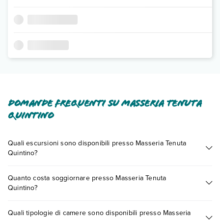
Domande frequenti su Masseria Tenuta
Quintino
Quali escursioni sono disponibili presso Masseria Tenuta
Quintino?
Tante sono le escursioni che potrai vivere soggiornando
Quanto costa soggiornare presso Masseria Tenuta
presso Masseria Tenuta Quintino. Scoprile tutte nella
sezione
Quintino?
dedicata
o contatta il call center chiamando il numero
0721.17231 o
prenotando un appuntamento
.
I prezzi di Masseria Tenuta Quintino possono variare in base a
Quali tipologie di camere sono disponibili presso Masseria
vari fattori (per es. date, condizioni dell'hotel, ecc). Per