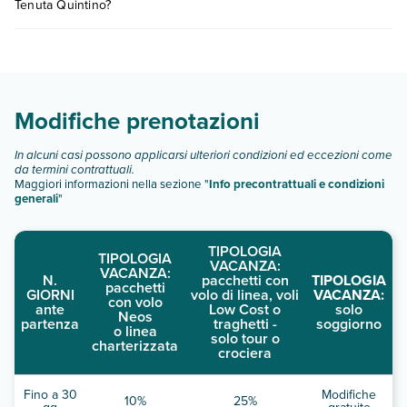
Tenuta Quintino?
consultare i prezzi, compila il motore di ricerca e scegli
quando partire.
Masseria Tenuta Quintino dispone di diverse tipologie di
camere:
Scopri tutti i dettagli nel paragrafo dedicato "
Info e
descrizione
".
Modifiche prenotazioni
In alcuni casi possono applicarsi ulteriori condizioni ed eccezioni come
da termini contrattuali.
Maggiori informazioni nella sezione "
Info precontrattuali e condizioni
generali
"
TIPOLOGIA
TIPOLOGIA
VACANZA:
VACANZA:
N.
pacchetti con
TIPOLOGIA
pacchetti
GIORNI
volo di linea, voli
VACANZA:
con volo
ante
Low Cost o
solo
Neos
partenza
traghetti -
soggiorno
o linea
solo tour o
charterizzata
crociera
Fino a 30
Modifiche
10%
25%