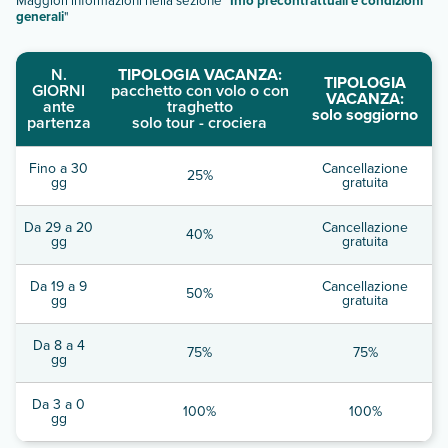
Maggiori informazioni nella sezione "
Info precontrattuali e condizioni
generali
"
N.
TIPOLOGIA VACANZA:
TIPOLOGIA
GIORNI
pacchetto con volo o con
VACANZA:
ante
traghetto
solo soggiorno
partenza
solo tour - crociera
Fino a 30
Cancellazione
25%
gg
gratuita
Da 29 a 20
Cancellazione
40%
gg
gratuita
Da 19 a 9
Cancellazione
50%
gg
gratuita
Da 8 a 4
75%
75%
gg
Da 3 a 0
100%
100%
gg