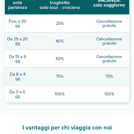
VACANZA:
ante
traghetto
solo soggiorno
partenza
solo tour - crociera
Fino a 30
Cancellazione
25%
gg
gratuita
Da 29 a 20
Cancellazione
40%
gg
gratuita
Da 19 a 9
Cancellazione
50%
gg
gratuita
Da 8 a 4
75%
75%
gg
Da 3 a 0
100%
100%
gg
I vantaggi per chi viaggia con noi