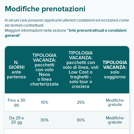
Modifiche prenotazioni
In alcuni casi possono applicarsi ulteriori condizioni ed eccezioni come
da termini contrattuali.
Maggiori informazioni nella sezione "
Info precontrattuali e condizioni
generali
"
TIPOLOGIA
TIPOLOGIA
VACANZA:
VACANZA:
N.
pacchetti con
TIPOLOGIA
pacchetti
GIORNI
volo di linea, voli
VACANZA:
con volo
ante
Low Cost o
solo
Neos
partenza
traghetti -
soggiorno
o linea
solo tour o
charterizzata
crociera
Fino a 30
Modifiche
10%
25%
gg
gratuite
Da 29 a
Modifiche
30%
30%
20 gg
gratuite