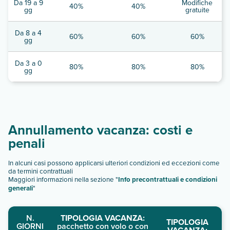
Da 19 a 9
Modifiche
40%
40%
gg
gratuite
Da 8 a 4
60%
60%
60%
gg
Da 3 a 0
80%
80%
80%
gg
Annullamento vacanza: costi e
penali
In alcuni casi possono applicarsi ulteriori condizioni ed eccezioni come
da termini contrattuali
Maggiori informazioni nella sezione "
Info precontrattuali e condizioni
generali
"
N.
TIPOLOGIA VACANZA:
TIPOLOGIA
GIORNI
pacchetto con volo o con