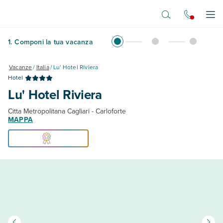
Vai al contenuto principale
Apr
1
.
Componi la tua vacanza
Vacanze
/
Italia
/
Lu' Hotel Riviera
Hotel
Lu' Hotel Riviera
Citta Metropolitana Cagliari - Carloforte
MAPPA