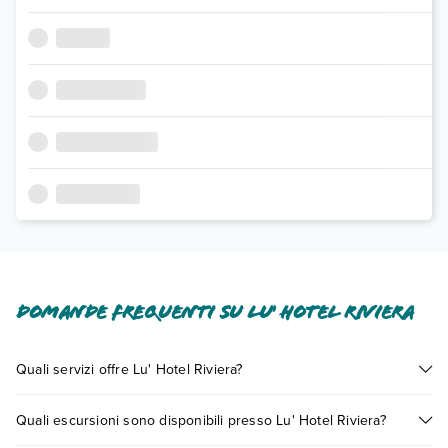
Domande frequenti su Lu' Hotel Riviera
Quali servizi offre Lu' Hotel Riviera?
Lu' Hotel Riviera offre diversi servizi inclusi o a pagamento tra
Quali escursioni sono disponibili presso Lu' Hotel Riviera?
cui: aria condizionata, tv satellitare, cassetta di sicurezza in
camera, cassetta di sicurezza, wi-fi free.