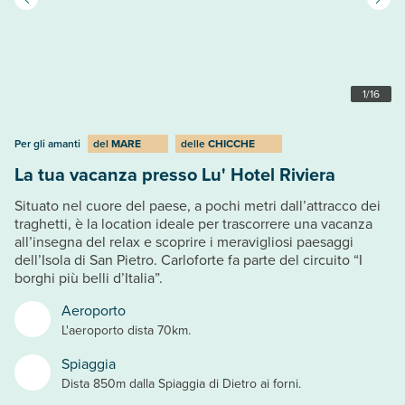
1
/
16
Per gli amanti
del
MARE
delle
CHICCHE
La tua vacanza presso Lu' Hotel Riviera
Situato nel cuore del paese, a pochi metri dall’attracco dei
traghetti, è la location ideale per trascorrere una vacanza
all’insegna del relax e scoprire i meravigliosi paesaggi
dell’Isola di San Pietro. Carloforte fa parte del circuito “I
borghi più belli d’Italia”.
Aeroporto
L'aeroporto dista 70km.
Spiaggia
Dista 850m dalla Spiaggia di Dietro ai forni.