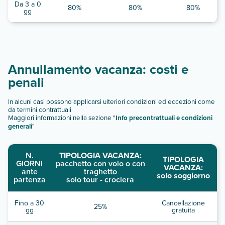
Da 3 a 0
80%
80%
80%
gg
Annullamento vacanza: costi e
penali
In alcuni casi possono applicarsi ulteriori condizioni ed eccezioni come
da termini contrattuali
Maggiori informazioni nella sezione "
Info precontrattuali e condizioni
generali
"
N.
TIPOLOGIA VACANZA:
TIPOLOGIA
GIORNI
pacchetto con volo o con
VACANZA:
ante
traghetto
solo soggiorno
partenza
solo tour - crociera
Fino a 30
Cancellazione
25%
gg
gratuita