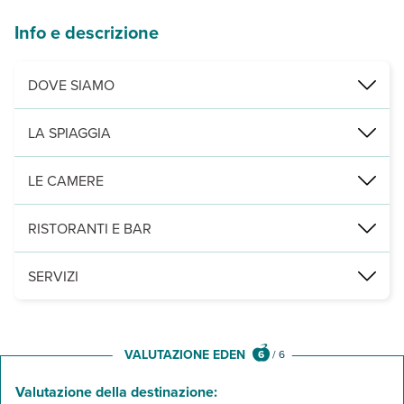
Info e descrizione
DOVE SIAMO
Carloforte, Isola di San Pietro, a circa 350 m dal porto, 350 m dal 
LA SPIAGGIA
scogliere selvagge si alternano a spiagge di fine sabbia bianca, f
LE CAMERE
46, eleganti e confortevoli, sono dotate di aria condizionata, Wi-Fi,
RISTORANTI E BAR
lounge bar, ristorante sulla terrazza panoramica aperto per la col
SERVIZI
ricevimento, wi-fi gratuito in tutta la struttura, roof garden. A pa
VALUTAZIONE EDEN
6
/
6
Valutazione della destinazione: