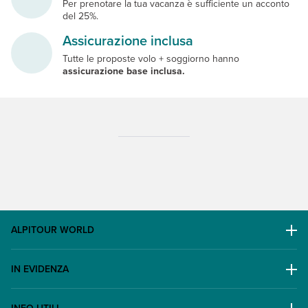
Per prenotare la tua vacanza è sufficiente un acconto
del 25%.
Assicurazione inclusa
Tutte le proposte volo + soggiorno hanno
assicurazione base inclusa.
ALPITOUR WORLD
AWARD
IN EVIDENZA
Il Gruppo
Escursioni
Lavora con noi