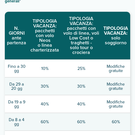
generali
"
TIPOLOGIA
TIPOLOGIA
VACANZA:
VACANZA:
N.
pacchetti con
TIPOLOGIA
pacchetti
GIORNI
volo di linea, voli
VACANZA:
con volo
ante
Low Cost o
solo
Neos
partenza
traghetti -
soggiorno
o linea
solo tour o
charterizzata
crociera
Fino a 30
Modifiche
10%
25%
gg
gratuite
Da 29 a
Modifiche
30%
30%
20 gg
gratuite
Da 19 a 9
Modifiche
40%
40%
gg
gratuite
Da 8 a 4
60%
60%
60%
gg