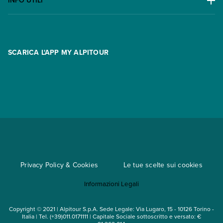
INFO UTILI
Offerte
Contatti
FAQ
Promo
Area riservata
Opzione Flexi
Racconti
SCARICA L'APP MY ALPITOUR
Assicurazioni
Condizioni generali di contratto
Partnership
App My Alpitour World
Documenti per l'espatrio
Parti e Riparti
Convenzioni
Trova un'agenzia
Viaggi di gruppo
Metodi di pagamento
Regole per viaggiare
Cataloghi
Privacy Policy & Cookies
Le tue scelte sui cookies
Mappa del sito
Informazioni Legali
Noleggio auto
Copyright © 2021 | Alpitour S.p.A. Sede Legale: Via Lugaro, 15 - 10126 Torino -
Italia | Tel. (+39)011.0171111 | Capitale Sociale sottoscritto e versato: €