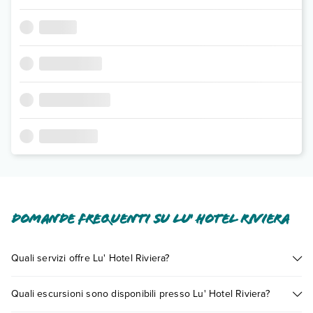
Domande frequenti su Lu' Hotel Riviera
Quali servizi offre Lu' Hotel Riviera?
Lu' Hotel Riviera offre diversi servizi inclusi o a pagamento tra
Quali escursioni sono disponibili presso Lu' Hotel Riviera?
cui: aria condizionata, tv satellitare, cassetta di sicurezza in
camera, cassetta di sicurezza, wi-fi free.