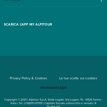
Offerte
Contatti
FAQ
Promo
Area riservata
Opzione Flexi
Racconti
SCARICA L'APP MY ALPITOUR
Assicurazioni
Condizioni generali di contratto
Partnership
App My Alpitour World
Documenti per l'espatrio
Parti e Riparti
Convenzioni
Trova un'agenzia
Viaggi di gruppo
Metodi di pagamento
Regole per viaggiare
Cataloghi
Privacy Policy & Cookies
Le tue scelte sui cookies
Mappa del sito
Informazioni Legali
Noleggio auto
Copyright © 2021 | Alpitour S.p.A. Sede Legale: Via Lugaro, 15 - 10126 Torino -
Italia | Tel. (+39)011.0171111 | Capitale Sociale sottoscritto e versato: €
91.262.014