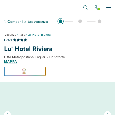
Vai al contenuto principale
Apr
1
.
Componi la tua vacanza
Vacanze
/
Italia
/
Lu' Hotel Riviera
Hotel
Lu' Hotel Riviera
Citta Metropolitana Cagliari - Carloforte
MAPPA