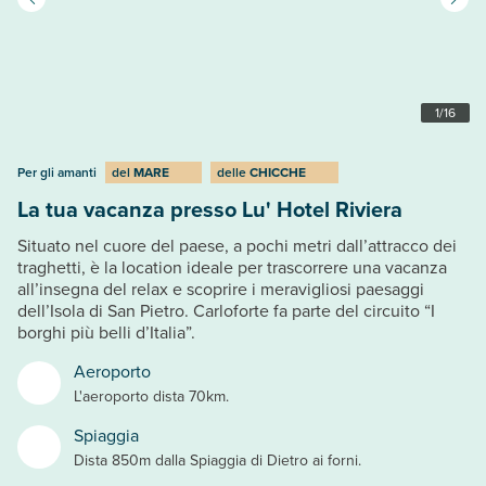
1
/
16
Per gli amanti
del
MARE
delle
CHICCHE
La tua vacanza presso Lu' Hotel Riviera
Situato nel cuore del paese, a pochi metri dall’attracco dei
traghetti, è la location ideale per trascorrere una vacanza
all’insegna del relax e scoprire i meravigliosi paesaggi
dell’Isola di San Pietro. Carloforte fa parte del circuito “I
borghi più belli d’Italia”.
Aeroporto
L'aeroporto dista 70km.
Spiaggia
Dista 850m dalla Spiaggia di Dietro ai forni.