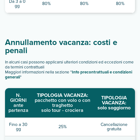
Da 3 a 0
80%
80%
80%
gg
Annullamento vacanza: costi e
penali
In alcuni casi possono applicarsi ulteriori condizioni ed eccezioni come
da termini contrattuali
Maggiori informazioni nella sezione "
Info precontrattuali e condizioni
generali
"
N.
TIPOLOGIA VACANZA:
TIPOLOGIA
GIORNI
pacchetto con volo o con
VACANZA:
ante
traghetto
solo soggiorno
partenza
solo tour - crociera
Fino a 30
Cancellazione
25%
gg
gratuita