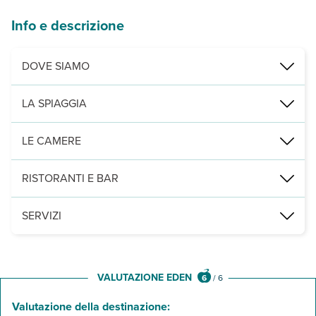
Info e descrizione
DOVE SIAMO
Carloforte, Isola di San Pietro, a circa 350 m dal porto, 350 m dal 
LA SPIAGGIA
scogliere selvagge si alternano a spiagge di fine sabbia bianca, f
LE CAMERE
46, eleganti e confortevoli, sono dotate di aria condizionata, Wi-Fi,
RISTORANTI E BAR
lounge bar, ristorante sulla terrazza panoramica aperto per la col
SERVIZI
ricevimento, wi-fi gratuito in tutta la struttura, roof garden. A pa
VALUTAZIONE EDEN
6
/
6
Valutazione della destinazione: