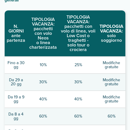
generali
"
TIPOLOGIA
TIPOLOGIA
VACANZA:
VACANZA:
N.
pacchetti con
TIPOLOGIA
pacchetti
GIORNI
volo di linea, voli
VACANZA:
con volo
ante
Low Cost o
solo
Neos
partenza
traghetti -
soggiorno
o linea
solo tour o
charterizzata
crociera
Fino a 30
Modifiche
10%
25%
gg
gratuite
Da 29 a
Modifiche
30%
30%
20 gg
gratuite
Da 19 a 9
Modifiche
40%
40%
gg
gratuite
Da 8 a 4
60%
60%
60%
gg