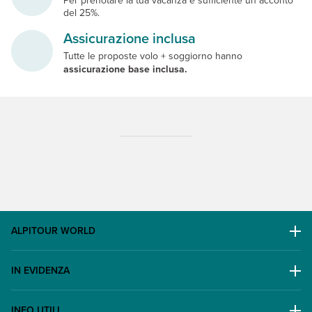
Per prenotare la tua vacanza è sufficiente un acconto
del 25%.
Assicurazione inclusa
Tutte le proposte volo + soggiorno hanno
assicurazione base inclusa.
ALPITOUR WORLD
AWARD
IN EVIDENZA
Il Gruppo
Escursioni
Lavora con noi
INFO UTILI