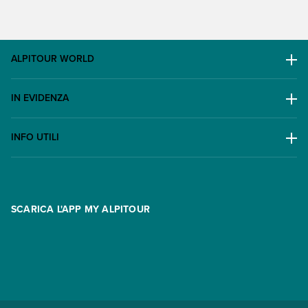
ALPITOUR WORLD
AWARD
IN EVIDENZA
Il Gruppo
Escursioni
Lavora con noi
INFO UTILI
Offerte
Contatti
FAQ
Promo
Area riservata
Opzione Flexi
Racconti
SCARICA L'APP MY ALPITOUR
Assicurazioni
Condizioni generali di contratto
Partnership
App My Alpitour World
Documenti per l'espatrio
Parti e Riparti
Convenzioni
Trova un'agenzia
Viaggi di gruppo
Metodi di pagamento