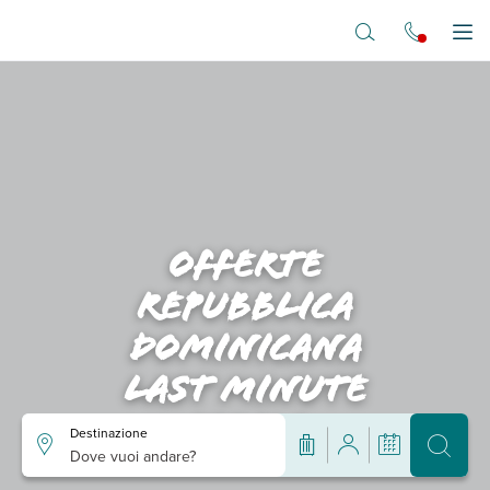
Vai al contenuto principale
Apr
Offerte
repubblica
dominicana
last minute
aprile
Destinazione
Dove vuoi andare?