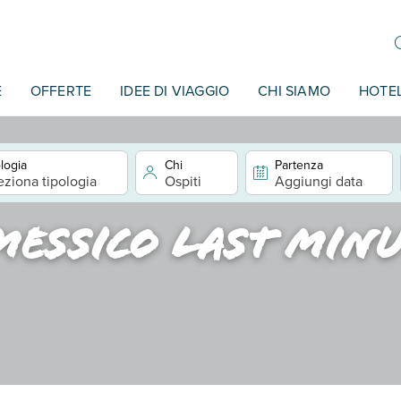
E
OFFERTE
IDEE DI VIAGGIO
CHI SIAMO
HOTE
logia
Chi
Partenza
eziona tipologia
Ospiti
Aggiungi data
Messico last minu