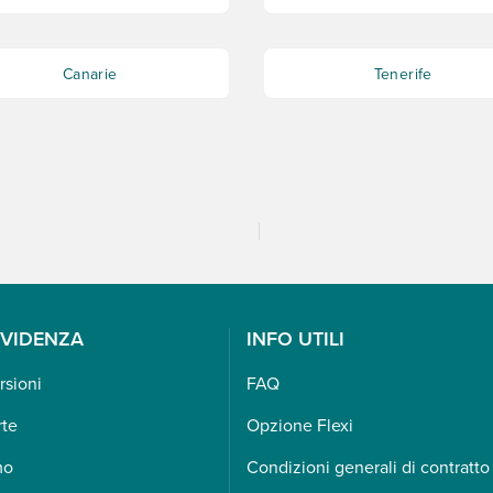
Canarie
Tenerife
EVIDENZA
INFO UTILI
rsioni
FAQ
rte
Opzione Flexi
mo
Condizioni generali di contratto