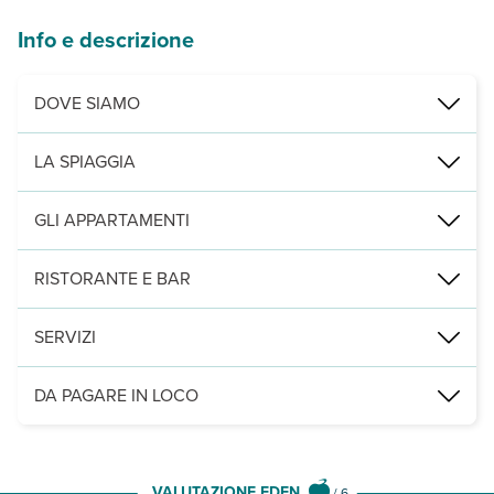
Info e descrizione
DOVE SIAMO
350 m dalla spiaggia Pinus Village e a 700 m dalla spiaggia di Sant
LA SPIAGGIA
spiagge di sabbia chiarissima e fine circondate dalla folta vegeta
GLI APPARTAMENTI
ubicati a piano terra con patio, tutti con soggiorno con angolo cot
RISTORANTE E BAR
ristorante e bar (apertura a discrezione del gestore privato).
SERVIZI
ufficio ricevimento, area lavanderia (uso comune), lavatrice, asciu
DA PAGARE IN LOCO
Servizi obbligatori:
forfait servizi al giorno per persona € 10 adu
Leggi Tutto
VALUTAZIONE EDEN
/
6