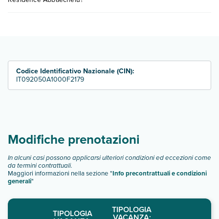
consultare i prezzi, compila il motore di ricerca e scegli
quando partire.
Residence Abbaechelu dispone di diverse tipologie di
camere:
monolocale 2
bilocale 4
bilocale 4 premium
Codice Identificativo Nazionale (CIN):
trilocale 6
IT092050A1000F2179
Scopri tutti i dettagli nel paragrafo dedicato "
Info e
descrizione
".
Modifiche prenotazioni
In alcuni casi possono applicarsi ulteriori condizioni ed eccezioni come
da termini contrattuali.
Maggiori informazioni nella sezione "
Info precontrattuali e condizioni
generali
"
TIPOLOGIA
TIPOLOGIA
VACANZA: