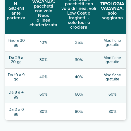
VACANZA:
N.
pacchetti con
TIPOLOGIA
pacchetti
GIORNI
volo di linea, voli
VACANZA:
con volo
ante
Low Cost o
solo
Neos
partenza
traghetti -
soggiorno
o linea
solo tour o
charterizzata
crociera
Fino a 30
Modifiche
10%
25%
gg
gratuite
Da 29 a
Modifiche
30%
30%
20 gg
gratuite
Da 19 a 9
Modifiche
40%
40%
gg
gratuite
Da 8 a 4
60%
60%
60%
gg
Da 3 a 0
80%
80%
80%
gg