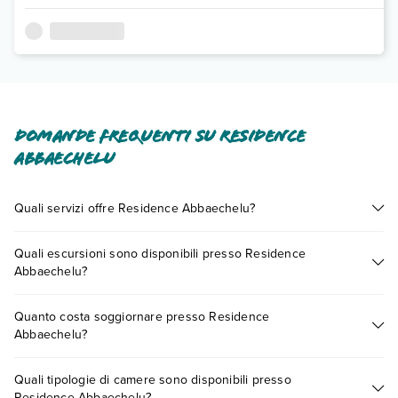
Domande frequenti su Residence
Abbaechelu
Quali servizi offre Residence Abbaechelu?
Residence Abbaechelu offre diversi servizi inclusi o a
Quali escursioni sono disponibili presso Residence
pagamento tra cui: asciugacapelli, wi-fi.
Abbaechelu?
Scopri tutti i dettagli nel paragrafo dedicato "
Info e
descrizione
".
Tante sono le escursioni che potrai vivere soggiornando
Quanto costa soggiornare presso Residence
presso Residence Abbaechelu. Scoprile tutte nella
sezione
Abbaechelu?
dedicata
o contatta il call center chiamando il numero
0721.17231 o
prenotando un appuntamento
.
I prezzi di Residence Abbaechelu possono variare in base a
Quali tipologie di camere sono disponibili presso
vari fattori (per es. date, condizioni dell'hotel, ecc). Per
Residence Abbaechelu?