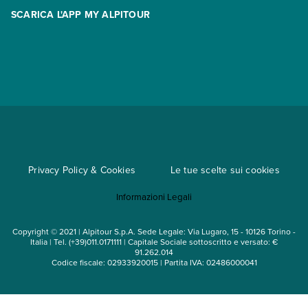
Racconti
SCARICA L'APP MY ALPITOUR
Assicurazioni
Condizioni generali di contratto
Partnership
App My Alpitour World
Documenti per l'espatrio
Parti e Riparti
Convenzioni
Trova un'agenzia
Viaggi di gruppo
Metodi di pagamento
Regole per viaggiare
Cataloghi
Privacy Policy & Cookies
Le tue scelte sui cookies
Mappa del sito
Informazioni Legali
Noleggio auto
Copyright © 2021 | Alpitour S.p.A. Sede Legale: Via Lugaro, 15 - 10126 Torino -
Italia | Tel. (+39)011.0171111 | Capitale Sociale sottoscritto e versato: €
91.262.014
Codice fiscale: 02933920015 | Partita IVA: 02486000041