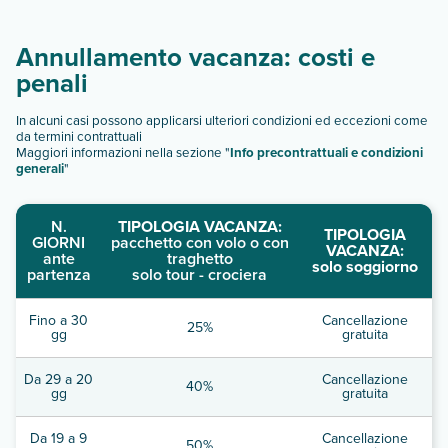
Annullamento vacanza: costi e
penali
In alcuni casi possono applicarsi ulteriori condizioni ed eccezioni come
da termini contrattuali
Maggiori informazioni nella sezione "
Info precontrattuali e condizioni
generali
"
N.
TIPOLOGIA VACANZA:
TIPOLOGIA
GIORNI
pacchetto con volo o con
VACANZA:
ante
traghetto
solo soggiorno
partenza
solo tour - crociera
Fino a 30
Cancellazione
25%
gg
gratuita
Da 29 a 20
Cancellazione
40%
gg
gratuita
Da 19 a 9
Cancellazione
50%