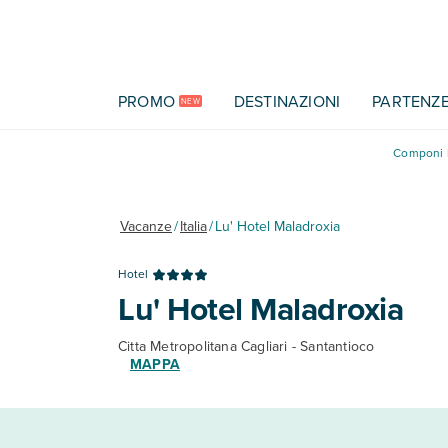
Vai al contenuto principale
PROMO
DESTINAZIONI
PARTENZ
NEW
Componi l
Vacanze
/
Italia
/
Lu' Hotel Maladroxia
Hotel
Lu' Hotel Maladroxia
Citta Metropolitana Cagliari - Santantioco
MAPPA