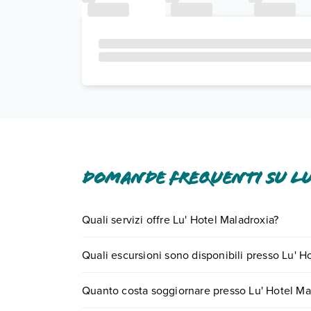
Domande frequenti su Lu
Quali servizi offre Lu' Hotel Maladroxia?
Lu' Hotel Maladroxia offre diversi servizi inclusi 
Quali escursioni sono disponibili presso Lu' H
Scopri tutti i dettagli nel paragrafo dedicato "
Inf
Tante sono le escursioni che potrai vivere soggi
Quanto costa soggiornare presso Lu' Hotel Ma
0721.17231 o
prenotando un appuntamento
.