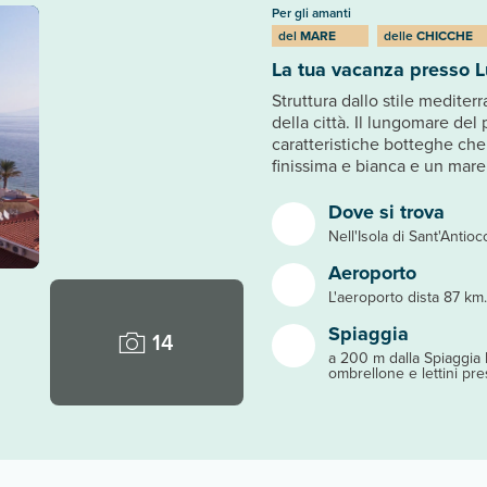
Per gli amanti
del
MARE
delle
CHICCHE
La tua vacanza presso L
Struttura dallo stile mediter
della città. Il lungomare del 
caratteristiche botteghe che
finissima e bianca e un mare 
Dove si trova
Nell'Isola di Sant'Antioc
Aeroporto
L'aeroporto dista 87 km.
Spiaggia
14
a 200 m dalla Spiaggia M
ombrellone e lettini pre