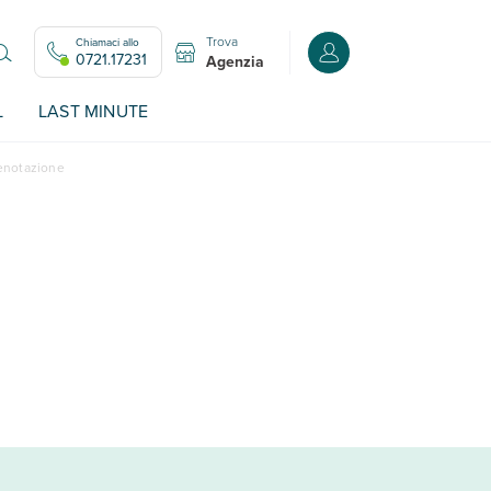
Trova
Chiamaci allo
Accedi o registrati all
0721.17231
Agenzia
L
LAST MINUTE
renotazione