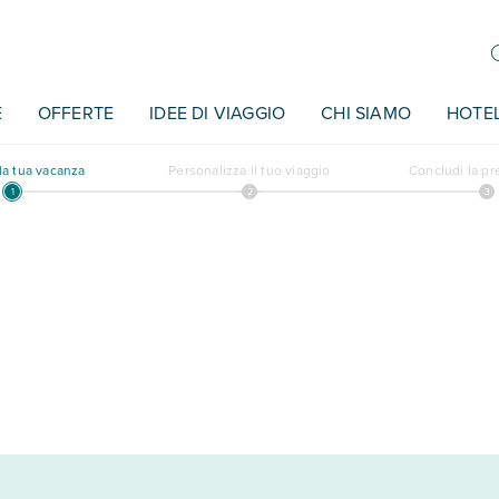
E
OFFERTE
IDEE DI VIAGGIO
CHI SIAMO
HOTE
a tua vacanza
Personalizza il tuo viaggio
Concludi la p