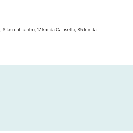
 asciugacapelli. Si dividono in tipologia smart, comfort, deluxe vis
ilità di praticare trekking con guida, visite guidate del centro st
e, 8 km dal centro, 17 km da Calasetta, 35 km da