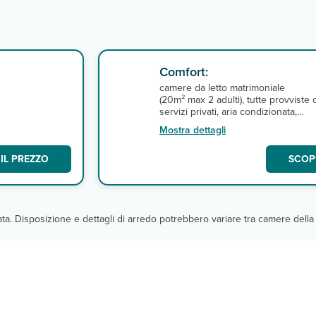
Comfort:
camere da letto matrimoniale
(20m² max 2 adulti), tutte provviste 
servizi privati, aria condizionata,
asciugacapelli, tv satellitare, telefon
Mostra dettagli
e
minibar, cassaforte e wi-fi gratuito.
IL PREZZO
SCOPR
cata. Disposizione e dettagli di arredo potrebbero variare tra camere della 