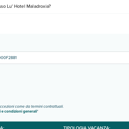
 base a vari fattori (per es. date, condizioni dell'hotel, ecc). Per consul
sso Lu' Hotel Maladroxia?
e di camere:
1000F2881
o e descrizione
".
eccezioni come da termini contrattuali.
i e condizioni generali
"
A:
TIPOLOGIA VACANZA: