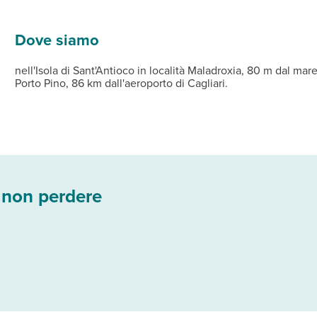
lettini presso gli stabilimenti balneari.
 aria condizionata, Wi-Fi gratuito, Tv, cassaforte, servizi privati,
nazionali e tipici locali.
cina esterna con idromassaggio. Nelle vicinanze a pagamento possib
Dove siamo
nell'Isola di Sant'Antioco in località Maladroxia, 80 m dal mar
Porto Pino, 86 km dall'aeroporto di Cagliari.
 non perdere