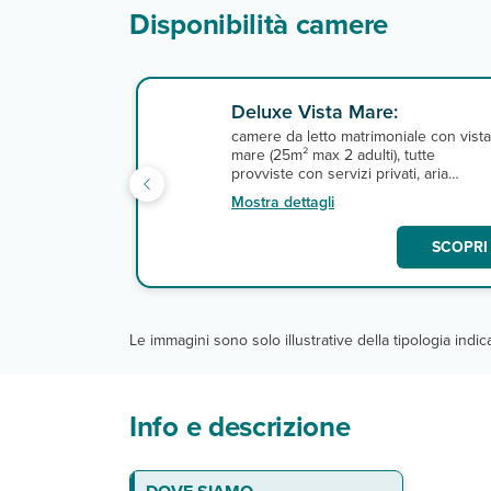
Disponibilità camere
Deluxe Vista Mare:
camere da letto matrimoniale con vista
mare (25m² max 2 adulti), tutte
provviste con servizi privati, aria
condizionata, asciugacapelli, tv
Mostra dettagli
satellitare, telefono, minibar, cassafort
e wi-fi gratuito.
SCOPRI 
Le immagini sono solo illustrative della tipologia indi
Info e descrizione
La spiaggia
Le camere
Ristoranti e bar
Servizi