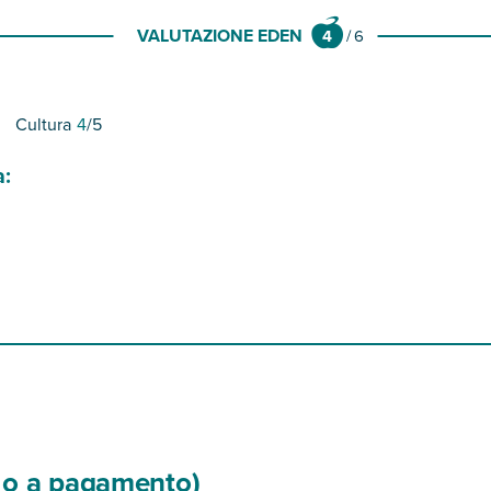
VALUTAZIONE EDEN
4
/
6
Cultura
4
/5
a:
si o a pagamento)