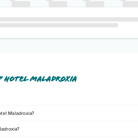
' Hotel Maladroxia
o a pagamento tra cui: aria condizionata, cassetta di sicurezza, wi-fi free,
otel Maladroxia?
o e descrizione
".
ornando presso Lu' Hotel Maladroxia. Scoprile tutte nella
sezione dedi
ladroxia?