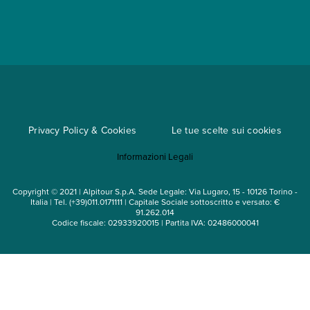
App My Alpitour World
Documenti per l'espatrio
Parti e Riparti
Convenzioni
Trova un'agenzia
Viaggi di gruppo
Metodi di pagamento
Regole per viaggiare
Cataloghi
Privacy Policy & Cookies
Le tue scelte sui cookies
Mappa del sito
Informazioni Legali
Noleggio auto
Copyright © 2021 | Alpitour S.p.A. Sede Legale: Via Lugaro, 15 - 10126 Torino -
Italia | Tel. (+39)011.0171111 | Capitale Sociale sottoscritto e versato: €
91.262.014
Codice fiscale: 02933920015 | Partita IVA: 02486000041