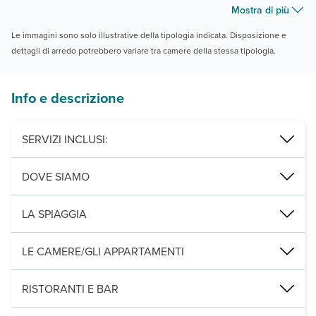
Mostra di più
Le immagini sono solo illustrative della tipologia indicata. Disposizione e
dettagli di arredo potrebbero variare tra camere della stessa tipologia.
Info e descrizione
SERVIZI INCLUSI:
Per la formula residence le tariffe includono consumi energetici, p
DOVE SIAMO
a circa 2 km da Valledoria, 75 km da Alghero, 105 km da Golfo Ara
LA SPIAGGIA
spiaggia di sabbia fine dorata a circa 120 m con accesso diretto tr
LE CAMERE/GLI APPARTAMENTI
137 villette a schiera adibite alla formula hotel e residence. Formu
RISTORANTI E BAR
Leggi Tutto