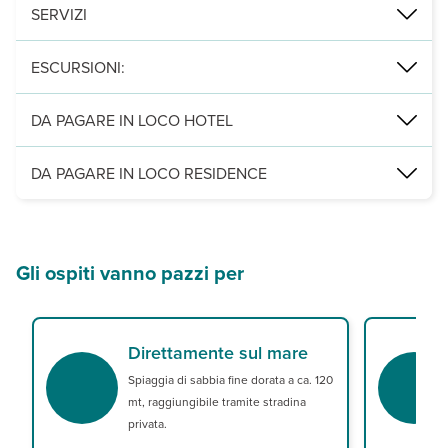
solo per i clienti in formula hotel, possibilità di trattamento di p
SERVIZI
ricevimento (aperto ad orari prestabiliti), connessione wi-fi in tut
ESCURSIONI:
E' possibile aggiungere direttamente nella pratica del soggiorno,
DA PAGARE IN LOCO HOTEL
Tour in catamarano da Castelsardo
Servizi facoltativi (su richiesta e salvo disponibilità):
aria condiz
DA PAGARE IN LOCO RESIDENCE
Leggi Tutto
Servizi obbligatori:
cauzione all’arrivo a soggiorno € 200 (carta d
Gli ospiti vanno pazzi per
Direttamente sul mare
Spiaggia di sabbia fine dorata a ca. 120
mt, raggiungibile tramite stradina
privata.