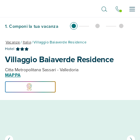
Vai al contenuto principale
Apr
1
.
Componi la tua vacanza
Vacanze
/
Italia
/
Villaggio Baiaverde Residence
Hotel
Villaggio Baiaverde Residence
Citta Metropolitana Sassari - Valledoria
MAPPA