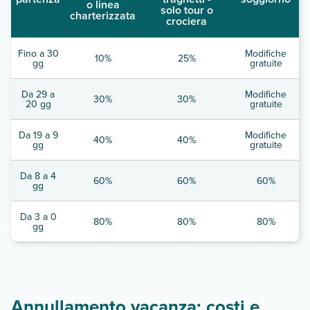
o linea
solo tour o
charterizzata
crociera
Fino a 30
Modifiche
10%
25%
gg
gratuite
Da 29 a
Modifiche
30%
30%
20 gg
gratuite
Da 19 a 9
Modifiche
40%
40%
gg
gratuite
Da 8 a 4
60%
60%
60%
gg
Da 3 a 0
80%
80%
80%
gg
Annullamento vacanza: costi e