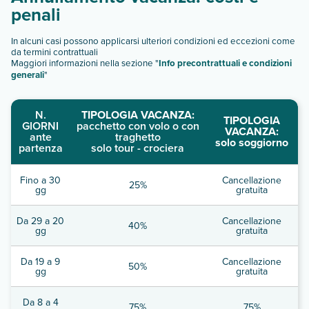
penali
In alcuni casi possono applicarsi ulteriori condizioni ed eccezioni come
da termini contrattuali
Maggiori informazioni nella sezione "
Info precontrattuali e condizioni
generali
"
N.
TIPOLOGIA VACANZA:
TIPOLOGIA
GIORNI
pacchetto con volo o con
VACANZA:
ante
traghetto
solo soggiorno
partenza
solo tour - crociera
Fino a 30
Cancellazione
25%
gg
gratuita
Da 29 a 20
Cancellazione
40%
gg
gratuita
Da 19 a 9
Cancellazione
50%
gg
gratuita
Da 8 a 4
75%
75%