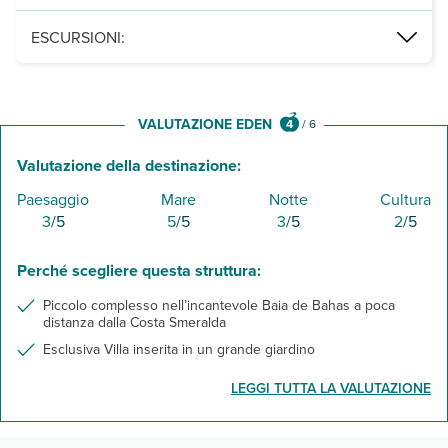
in fase di ottenimento da parte della struttura. Quando disponibile 
ESCURSIONI:
E' possibile aggiungere direttamente nella pratica del soggiorno,
Degustazione di vini di Gallura
VALUTAZIONE EDEN
4
/
6
Valutazione della destinazione:
Paesaggio
Mare
Notte
Cultura
3
/5
5
/5
3
/5
2
/5
Perché scegliere questa struttura:
Piccolo complesso nell’incantevole Baia de Bahas a poca
distanza dalla Costa Smeralda
Esclusiva Villa inserita in un grande giardino
LEGGI TUTTA LA VALUTAZIONE