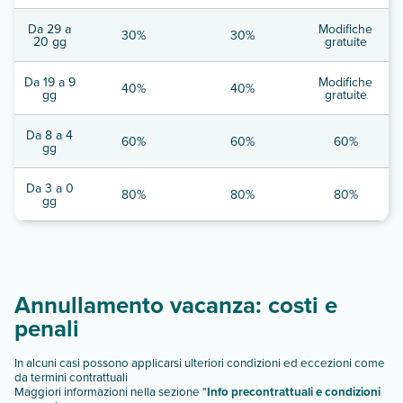
Da 29 a
Modifiche
30%
30%
20 gg
gratuite
Da 19 a 9
Modifiche
40%
40%
gg
gratuite
Da 8 a 4
60%
60%
60%
gg
Da 3 a 0
80%
80%
80%
gg
Annullamento vacanza: costi e
penali
In alcuni casi possono applicarsi ulteriori condizioni ed eccezioni come
da termini contrattuali
Maggiori informazioni nella sezione "
Info precontrattuali e condizioni