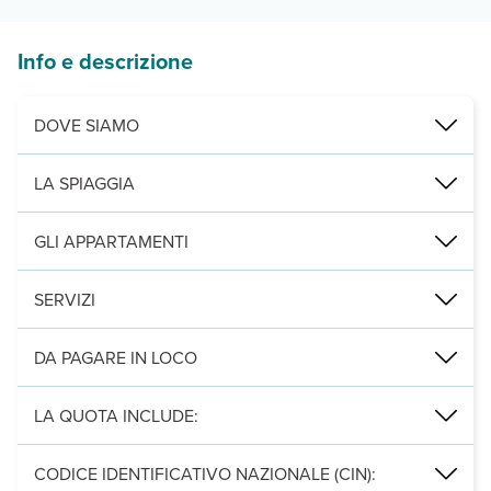
Info e descrizione
DOVE SIAMO
Località Marana, 1 km dalla spiaggia di Baia de Bahas, 2 dalla spia
LA SPIAGGIA
350 m da calette di sabbia dorata e granito, libere.
GLI APPARTAMENTI
9, tutti dotati di tv, wi-fi (ad uso parziale), servizi privati e asc
SERVIZI
Ufficio ricevimento 9:00-13:00 e 17:00-20:00; lavatrice condominiale
DA PAGARE IN LOCO
Servizi obbligatori:
forfait servizi al giorno per persona dal 13/06
LA QUOTA INCLUDE:
Leggi Tutto
aria condizionata, uso piscina, uso biciclette (fino ad esaurimento)
CODICE IDENTIFICATIVO NAZIONALE (CIN):