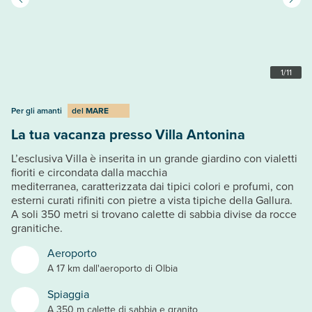
1
/
11
Per gli amanti
del
MARE
La tua vacanza presso Villa Antonina
L’esclusiva Villa è inserita in un grande giardino con vialetti
fioriti e circondata dalla macchia
mediterranea, caratterizzata dai tipici colori e profumi, con
esterni curati rifiniti con pietre a vista tipiche della Gallura.
A soli 350 metri si trovano calette di sabbia divise da rocce
granitiche.
Aeroporto
A 17 km dall'aeroporto di Olbia
Spiaggia
A 350 m calette di sabbia e granito