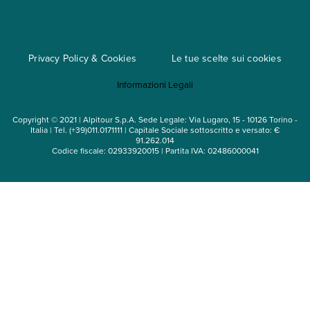
Regole per viaggiare
Cataloghi
Privacy Policy & Cookies
Le tue scelte sui cookies
Mappa del sito
Informazioni Legali
Noleggio auto
Copyright © 2021 | Alpitour S.p.A. Sede Legale: Via Lugaro, 15 - 10126 Torino -
Italia | Tel. (+39)011.0171111 | Capitale Sociale sottoscritto e versato: €
91.262.014
Codice fiscale: 02933920015 | Partita IVA: 02486000041