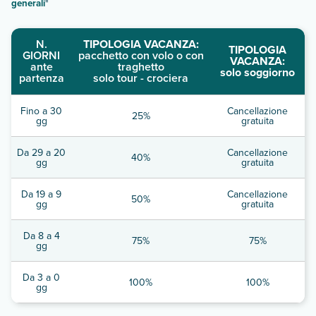
generali
"
N.
TIPOLOGIA VACANZA:
TIPOLOGIA
GIORNI
pacchetto con volo o con
VACANZA:
ante
traghetto
solo soggiorno
partenza
solo tour - crociera
Fino a 30
Cancellazione
25%
gg
gratuita
Da 29 a 20
Cancellazione
40%
gg
gratuita
Da 19 a 9
Cancellazione
50%
gg
gratuita
Da 8 a 4
75%
75%
gg
Da 3 a 0
100%
100%
gg