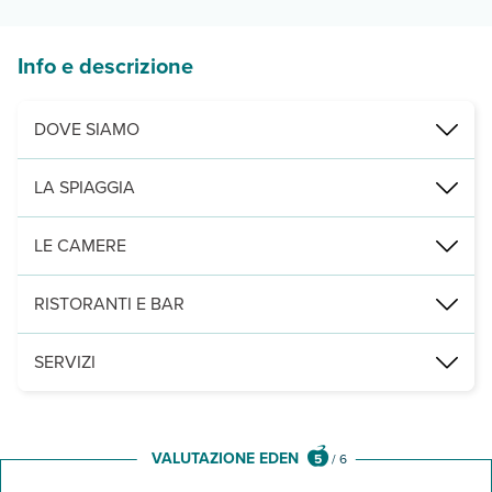
Info e descrizione
DOVE SIAMO
a 350 m dalla Scala del Turchi, 12 km dalla Valle dei Templi e cir
LA SPIAGGIA
spiaggia presso lo stabilimento balneare convenzionato, raggiungi
LE CAMERE
45 camere, caratterizzate da colori tenuti e da uno stile raffinato
RISTORANTI E BAR
1 ristorante principale fonde gastronomia tradizionale locale a que
SERVIZI
connessione wi-fi gratuita, piscina stagionale con un area idromass
VALUTAZIONE EDEN
5
/
6