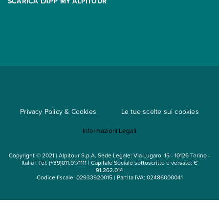
SCARICA L'APP MY ALPITOUR
Assicurazioni
Condizioni generali di contratto
Partnership
App My Alpitour World
Documenti per l'espatrio
Parti e Riparti
Convenzioni
Trova un'agenzia
Viaggi di gruppo
Metodi di pagamento
Regole per viaggiare
Cataloghi
Privacy Policy & Cookies
Le tue scelte sui cookies
Mappa del sito
Informazioni Legali
Noleggio auto
Copyright © 2021 | Alpitour S.p.A. Sede Legale: Via Lugaro, 15 - 10126 Torino -
Italia | Tel. (+39)011.0171111 | Capitale Sociale sottoscritto e versato: €
91.262.014
Codice fiscale: 02933920015 | Partita IVA: 02486000041