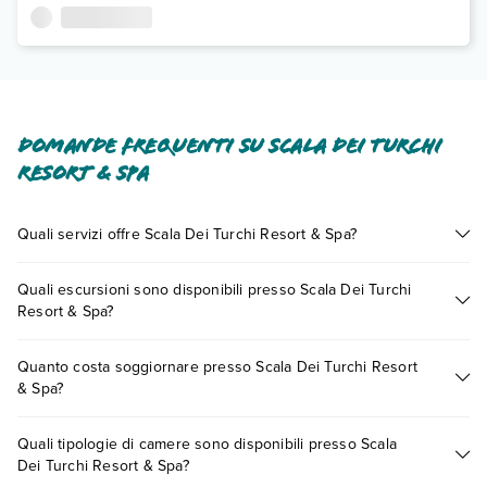
Domande frequenti su Scala Dei Turchi
Resort & Spa
Quali servizi offre Scala Dei Turchi Resort & Spa?
Scala Dei Turchi Resort & Spa offre diversi servizi inclusi o a
Quali escursioni sono disponibili presso Scala Dei Turchi
pagamento tra cui: wi-fi free.
Resort & Spa?
Scopri tutti i dettagli nel paragrafo dedicato "
Info e
descrizione
".
Tante sono le escursioni che potrai vivere soggiornando
Quanto costa soggiornare presso Scala Dei Turchi Resort
presso Scala Dei Turchi Resort & Spa. Scoprile tutte nella
& Spa?
sezione dedicata
o contatta il call center chiamando il numero
0721.17231 o
prenotando un appuntamento
.
I prezzi di Scala Dei Turchi Resort & Spa possono variare in
Quali tipologie di camere sono disponibili presso Scala
base a vari fattori (per es. date, condizioni dell'hotel, ecc). Per
Dei Turchi Resort & Spa?
consultare i prezzi, compila il motore di ricerca e scegli