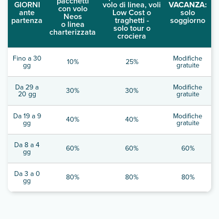
pacchetti
GIORNI
volo di linea, voli
VACANZA:
con volo
ante
Low Cost o
solo
Neos
partenza
traghetti -
soggiorno
o linea
solo tour o
charterizzata
crociera
Fino a 30
Modifiche
10%
25%
gg
gratuite
Da 29 a
Modifiche
30%
30%
20 gg
gratuite
Da 19 a 9
Modifiche
40%
40%
gg
gratuite
Da 8 a 4
60%
60%
60%
gg
Da 3 a 0
80%
80%
80%
gg