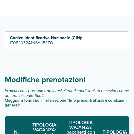
quando partire.
Scala Dei Turchi Resort & Spa dispone di diverse tipologie di
camere:
camera standard
camera standard uso singola
camera deluxe vista giardino
Codice Identificativo Nazionale (CIN):
camera superior vista giardino
IT084032A1N6HJE4ZQ
camera deluxe lato mare
camera deluxe lato mare:
Scopri tutti i dettagli nel paragrafo dedicato "
Info e
descrizione
".
Modifiche prenotazioni
In alcuni casi possono applicarsi ulteriori condizioni ed eccezioni come
da termini contrattuali.
Maggiori informazioni nella sezione "
Info precontrattuali e condizioni
generali
"
TIPOLOGIA
TIPOLOGIA
VACANZA:
VACANZA:
N.
pacchetti con
TIPOLOGIA