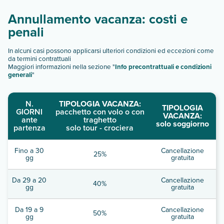
Annullamento vacanza: costi e
penali
In alcuni casi possono applicarsi ulteriori condizioni ed eccezioni come
da termini contrattuali
Maggiori informazioni nella sezione "
Info precontrattuali e condizioni
generali
"
N.
TIPOLOGIA VACANZA:
TIPOLOGIA
GIORNI
pacchetto con volo o con
VACANZA:
ante
traghetto
solo soggiorno
partenza
solo tour - crociera
Fino a 30
Cancellazione
25%
gg
gratuita
Da 29 a 20
Cancellazione
40%
gg
gratuita
Da 19 a 9
Cancellazione
50%
gg
gratuita