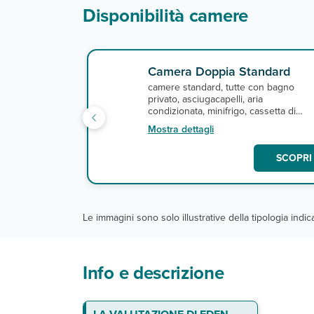
Disponibilità camere
Camera Doppia Standard
camere standard, tutte con bagno
privato, asciugacapelli, aria
condizionata, minifrigo, cassetta di
sicurezza, tv a schermo piatto e
Mostra dettagli
connessione Wi-Fi.
SCOPRI 
Le immagini sono solo illustrative della tipologia indi
Info e descrizione
Dove siamo
Le camere
Ristoranti e bar
Servizi
DA PAGARE IN LOCO