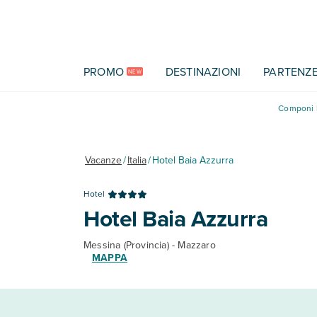
Vai al contenuto principale
PROMO
DESTINAZIONI
PARTENZ
NEW
Componi l
Vacanze
/
Italia
/
Hotel Baia Azzurra
Hotel
Hotel Baia Azzurra
Messina (Provincia) - Mazzaro
MAPPA