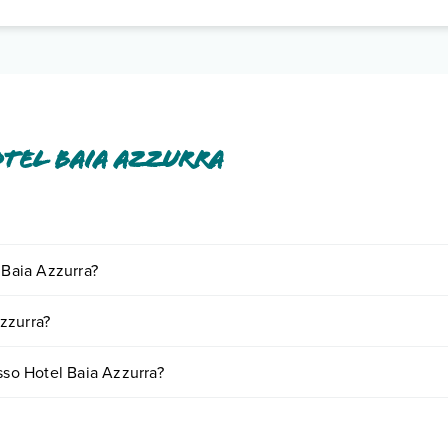
tel Baia Azzurra
a pagamento tra cui: asciugacapelli, wi-fi in camera, wi-fi, minifrigo.
 Baia Azzurra?
o e descrizione
".
iornando presso Hotel Baia Azzurra. Scoprile tutte nella
sezione dedic
zzurra?
ase a vari fattori (per es. date, condizioni dell'hotel, ecc). Per consult
sso Hotel Baia Azzurra?
 di camere: