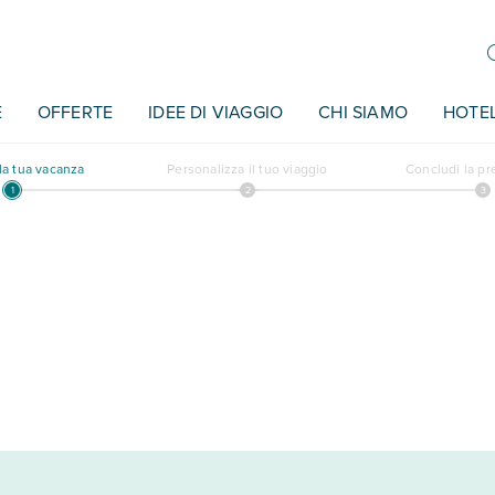
E
OFFERTE
IDEE DI VIAGGIO
CHI SIAMO
HOTE
a tua vacanza
Personalizza il tuo viaggio
Concludi la p