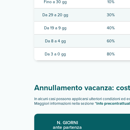
Fino a 30 gg
10%
Da 29 a 20 gg
30%
Da 19 a 9 gg
40%
Da 8 a 4 gg
60%
Da 3 a 0 gg
80%
Annullamento vacanza: costi
In alcuni casi possono applicarsi ulteriori condizioni ed 
Maggiori informazioni nella sezione "
Info precontrattual
N. GIORNI
ante partenza