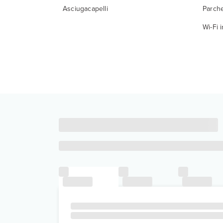
Asciugacapelli
Parch
Wi-Fi 