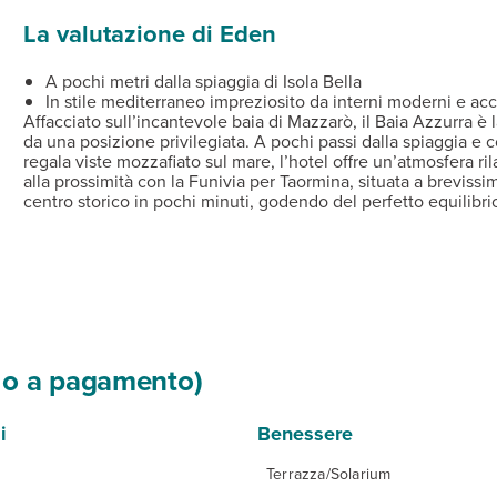
La valutazione di Eden
iaggia, 5 km da Taormina, 60 km dall'aeroporto Catania.
lli, aria condizionata, minifrigo, cassetta di sicurezza, tv a sc
a regionale e nazionale, menu a scelta e servizio al tavolo.
o parcheggio incustodito a posti limitati a pagamento; a 20 m pa
): infant 0-2 anni gratuito se condivide il letto con i genitori, cul
A pochi metri dalla spiaggia di Isola Bella
In stile mediterraneo impreziosito da interni moderni e acc
Affacciato sull’incantevole baia di Mazzarò, il Baia Azzurra è 
da una posizione privilegiata. A pochi passi dalla spiaggia e
regala viste mozzafiato sul mare, l’hotel offre un’atmosfera 
alla prossimità con la Funivia per Taormina, situata a brevissi
centro storico in pochi minuti, godendo del perfetto equilibrio
si o a pagamento)
i
Benessere
Terrazza/Solarium