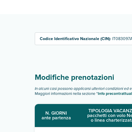
camera standard uso singola
camera superior
Scopri tutti i dettagli nel paragrafo dedicato "
Inf
Codice Identificativo Nazionale (CIN):
IT083097
Modifiche prenotazioni
In alcuni casi possono applicarsi ulteriori condizioni ed 
Maggiori informazioni nella sezione "
Info precontrattual
TIPOLOGIA VACANZ
N. GIORNI
pacchetti con volo N
ante partenza
o linea charterizzat