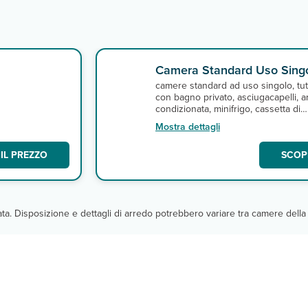
Camera Standard Uso Sing
camere standard ad uso singolo, tut
con bagno privato, asciugacapelli, ar
condizionata, minifrigo, cassetta di
sicurezza, tv a schermo piatto e
Mostra dettagli
connessione Wi-Fi.
IL PREZZO
SCOPR
cata. Disposizione e dettagli di arredo potrebbero variare tra camere della 