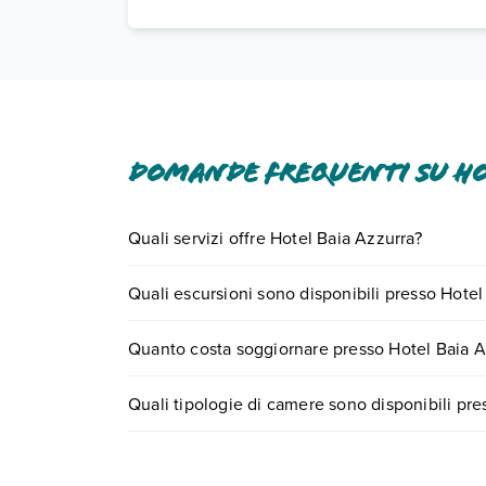
Domande frequenti su Ho
Quali servizi offre Hotel Baia Azzurra?
Hotel Baia Azzurra offre diversi servizi inclusi o 
Quali escursioni sono disponibili presso Hotel
Scopri tutti i dettagli nel paragrafo dedicato "
Inf
Tante sono le escursioni che potrai vivere sogg
Quanto costa soggiornare presso Hotel Baia A
0721.17231 o
prenotando un appuntamento
.
I prezzi di Hotel Baia Azzurra possono variare in b
Quali tipologie di camere sono disponibili pre
quando partire.
Hotel Baia Azzurra dispone di diverse tipologie
camera doppia standard