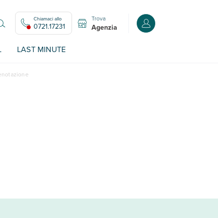
Trova
Chiamaci allo
Accedi o registrati all
0721.17231
Agenzia
L
LAST MINUTE
renotazione