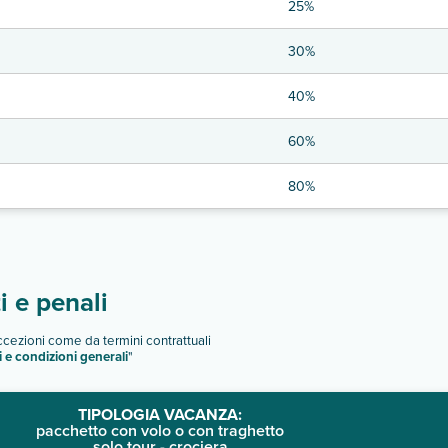
25%
30%
40%
60%
80%
 e penali
eccezioni come da termini contrattuali
i e condizioni generali
"
TIPOLOGIA VACANZA:
pacchetto con volo o con traghetto
solo tour - crociera