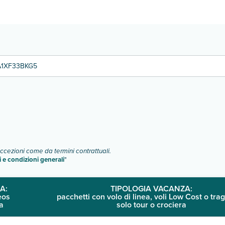
o e descrizione
".
A1XF33BKG5
eccezioni come da termini contrattuali.
i e condizioni generali
"
A:
TIPOLOGIA VACANZA:
eos
pacchetti con volo di linea, voli Low Cost o trag
a
solo tour o crociera