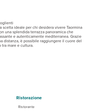
hermo piatto e connessione Wi-Fi. Disponibili, con supplemento, 
rcheggio a pagamento.
la € 12 al giorno
oglienti
la scelta ideale per chi desidera vivere Taormina
 con una splendida terrazza panoramica che
rilassante e autenticamente mediterranea. Grazie
ma distanza, è possibile raggiungere il cuore del
 tra mare e cultura.
Ristorazione
Ristorante