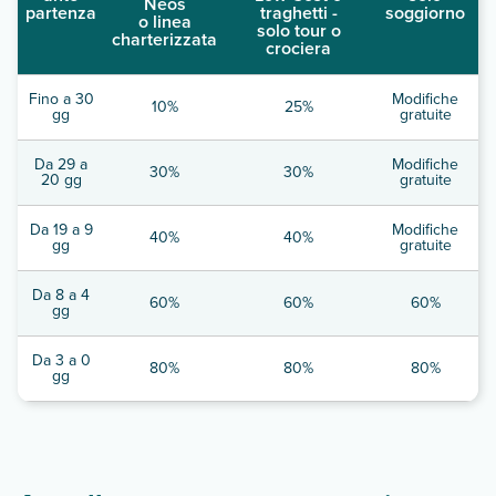
Neos
partenza
traghetti -
soggiorno
o linea
solo tour o
charterizzata
crociera
Fino a 30
Modifiche
10%
25%
gg
gratuite
Da 29 a
Modifiche
30%
30%
20 gg
gratuite
Da 19 a 9
Modifiche
40%
40%
gg
gratuite
Da 8 a 4
60%
60%
60%
gg
Da 3 a 0
80%
80%
80%
gg