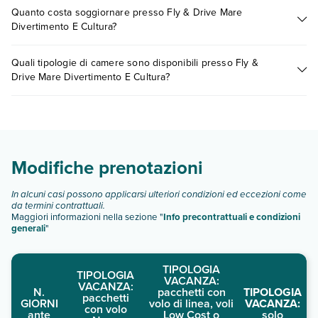
Tante sono le escursioni che potrai vivere soggiornando
Quanto costa soggiornare presso Fly & Drive Mare
presso Fly & Drive Mare Divertimento E Cultura. Scoprile tutte
Divertimento E Cultura?
nella
sezione dedicata
o contatta il call center chiamando il
numero 0721.17231 o
prenotando un appuntamento
.
I prezzi di Fly & Drive Mare Divertimento E Cultura possono
Quali tipologie di camere sono disponibili presso Fly &
variare in base a vari fattori (per es. date, condizioni dell'hotel,
Drive Mare Divertimento E Cultura?
ecc). Per consultare i prezzi, compila il motore di ricerca e
scegli quando partire.
Fly & Drive Mare Divertimento E Cultura dispone di diverse
tipologie di camere:
camera doppia standard 4 notti
camera doppia standard 7 notti
Modifiche prenotazioni
Scopri tutti i dettagli nel paragrafo dedicato "
Info e
descrizione
".
In alcuni casi possono applicarsi ulteriori condizioni ed eccezioni come
da termini contrattuali.
Maggiori informazioni nella sezione "
Info precontrattuali e condizioni
generali
"
TIPOLOGIA
TIPOLOGIA
VACANZA:
VACANZA:
N.
pacchetti con
TIPOLOGIA
pacchetti
GIORNI
volo di linea, voli
VACANZA:
con volo
ante
Low Cost o
solo