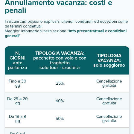
Annullamento vacanza: costi e
penali
In alcuni casi possono applicarsi ulteriori condizioni ed eccezioni come
da termini contrattuali
Maggiori informazioni nella sezione "
Info precontrattuali e condizioni
generali
"
N.
TIPOLOGIA VACANZA:
TIPOLOGIA
GIORNI
pacchetto con volo o con
VACANZA:
ante
traghetto
solo soggiorno
partenza
solo tour - crociera
Fino a 30
Cancellazione
25%
gg
gratuita
Da 29 a 20
Cancellazione
40%
gg
gratuita
Da 19 a 9
Cancellazione
50%
gg
gratuita