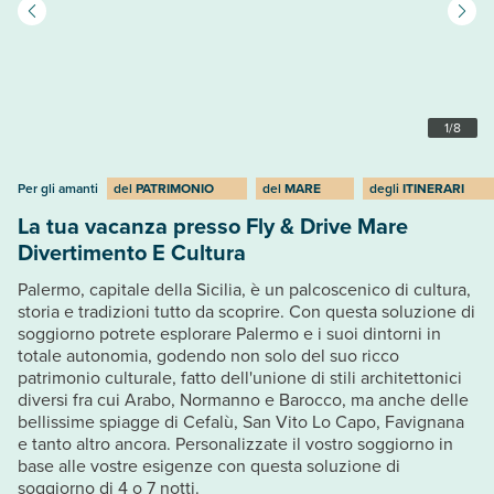
1
/
8
Per gli amanti
del
PATRIMONIO
del
MARE
degli
ITINERARI
La tua vacanza presso Fly & Drive Mare
Divertimento E Cultura
Palermo, capitale della Sicilia, è un palcoscenico di cultura,
storia e tradizioni tutto da scoprire. Con questa soluzione di
soggiorno potrete esplorare Palermo e i suoi dintorni in
totale autonomia, godendo non solo del suo ricco
patrimonio culturale, fatto dell'unione di stili architettonici
diversi fra cui Arabo, Normanno e Barocco, ma anche delle
bellissime spiagge di Cefalù, San Vito Lo Capo, Favignana
e tanto altro ancora. Personalizzate il vostro soggiorno in
base alle vostre esigenze con questa soluzione di
soggiorno di 4 o 7 notti.