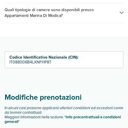
0721.17231 o
prenotando un appuntamento
.
I prezzi di Appartamenti Marina Di Modica possono variare in
Quali tipologie di camere sono disponibili presso
base a vari fattori (per es. date, condizioni dell'hotel, ecc). Per
Appartamenti Marina Di Modica?
consultare i prezzi, compila il motore di ricerca e scegli
quando partire.
Appartamenti Marina Di Modica dispone di diverse tipologie di
camere:
bilocale 3 posti letto
trilocale 4/5 posti letto
quadrilocale 6 posti letto
Codice Identificativo Nazionale (CIN):
Scopri tutti i dettagli nel paragrafo dedicato "
Info e
IT088006B4LXNFHP8T
descrizione
".
Modifiche prenotazioni
In alcuni casi possono applicarsi ulteriori condizioni ed eccezioni come
da termini contrattuali.
Maggiori informazioni nella sezione "
Info precontrattuali e condizioni
generali
"