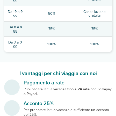
gg
gratuita
Da 19 a 9
Cancellazione
50%
gg
gratuita
Da 8 a 4
75%
75%
gg
Da 3 a 0
100%
100%
gg
I vantaggi per chi viaggia con noi
Pagamento a rate
Puoi pagare la tua vacanza
fino a 24 rate
con Scalapay
o Paypal.
Acconto 25%
Per prenotare la tua vacanza è sufficiente un acconto
del 25%.