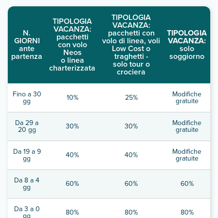
TIPOLOGIA
TIPOLOGIA
VACANZA:
VACANZA:
N.
pacchetti con
TIPOLOGIA
pacchetti
GIORNI
volo di linea, voli
VACANZA:
con volo
ante
Low Cost o
solo
Neos
partenza
traghetti -
soggiorno
o linea
solo tour o
charterizzata
crociera
Fino a 30
Modifiche
10%
25%
gg
gratuite
Da 29 a
Modifiche
30%
30%
20 gg
gratuite
Da 19 a 9
Modifiche
40%
40%
gg
gratuite
Da 8 a 4
60%
60%
60%
gg
Da 3 a 0
80%
80%
80%
gg