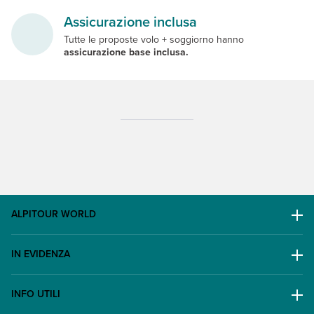
Assicurazione inclusa
Tutte le proposte volo + soggiorno hanno
assicurazione base inclusa.
ALPITOUR WORLD
AWARD
IN EVIDENZA
Il Gruppo
Escursioni
Lavora con noi
INFO UTILI
Offerte