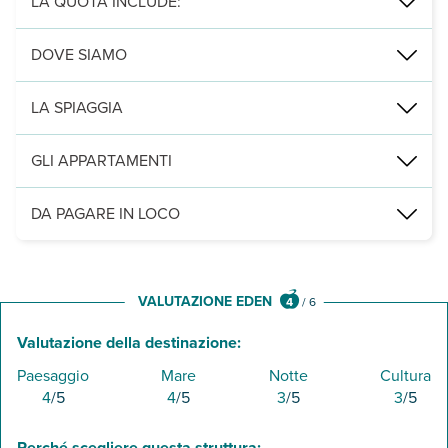
LA QUOTA INCLUDE:
consumo di acqua e gas, la pulizia finale e un cambio biancheria o
DOVE SIAMO
a 3 km dal centro da Marina di Modica, 21 km da Modica, 120 km da
LA SPIAGGIA
a circa 200 m una bassa scogliera che digrada con dolcezza e a 1
GLI APPARTAMENTI
diversi tra loro, sono tutti dotati di ingresso indipendente e un g
DA PAGARE IN LOCO
Servizi obbligatori:
cauzione € 200 in contanti - late check-in t
VALUTAZIONE EDEN
4
/
6
Valutazione della destinazione:
Paesaggio
Mare
Notte
Cultura
4
/5
4
/5
3
/5
3
/5
Perché scegliere questa struttura: