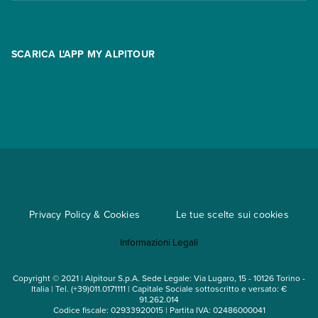
Contatti
FAQ
Promo
Area riservata
Opzione Flexi
Racconti
SCARICA L'APP MY ALPITOUR
Assicurazioni
Condizioni generali di contratto
Partnership
App My Alpitour World
Documenti per l'espatrio
Parti e Riparti
Convenzioni
Trova un'agenzia
Viaggi di gruppo
Metodi di pagamento
Regole per viaggiare
Cataloghi
Privacy Policy & Cookies
Le tue scelte sui cookies
Mappa del sito
Informazioni Legali
Noleggio auto
Copyright © 2021 | Alpitour S.p.A. Sede Legale: Via Lugaro, 15 - 10126 Torino -
Italia | Tel. (+39)011.0171111 | Capitale Sociale sottoscritto e versato: €
91.262.014
Codice fiscale: 02933920015 | Partita IVA: 02486000041