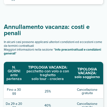
Annullamento vacanza: costi e
penali
In alcuni casi possono applicarsi ulteriori condizioni ed eccezioni come
da termini contrattuali
Maggiori informazioni nella sezione "
Info precontrattuali e condizioni
generali
"
N.
TIPOLOGIA VACANZA:
TIPOLOGIA
GIORNI
pacchetto con volo o con
VACANZA:
ante
traghetto
solo soggiorno
partenza
solo tour - crociera
Fino a 30
Cancellazione
25%
gg
gratuita
Da 29 a 20
Cancellazione
40%